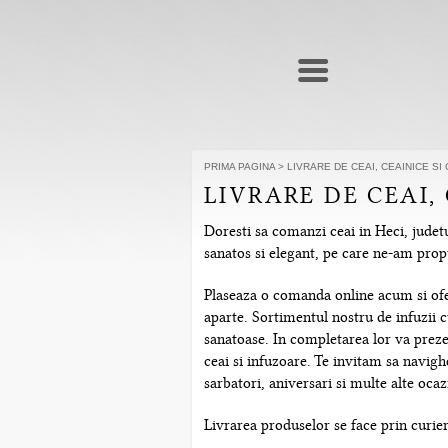
PRIMA PAGINA
>
LIVRARE DE CEAI, CEAINICE SI 
LIVRARE DE CEAI, 
Doresti sa comanzi ceai in Heci, judetu
sanatos si elegant, pe care ne-am prop
Plaseaza o comanda online acum si ofera
aparte. Sortimentul nostru de infuzii c
sanatoase. In completarea lor va prezen
ceai si infuzoare. Te invitam sa navig
sarbatori, aniversari si multe alte ocazi
Livrarea produselor se face prin curier 