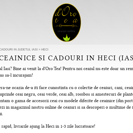
CADOURI IN JUDETUL IASI
>
HECI
CEAINICE SI CADOURI IN HECI (IAS
l Iasi? Bine ai venit la d'Oro Tea! Pentru noi ceaiul nu este doar un rem
us sa-l incurajam!
-ne ocazia de-a iti face cunostinta cu o colectie de ceaiuri, cani, ceain
uprinde ceai negru, ceai verde, ceai alb, rooibos si amestecuri de plante
tam o gama de accesorii ceai cu modele diferite de ceainice (din portela
hezi in magazinul nostru online de ceaiuri si sa descoperi o multime de
i.
rapid, livrarile ajung la Heci in 1-3 zile lucratoare!