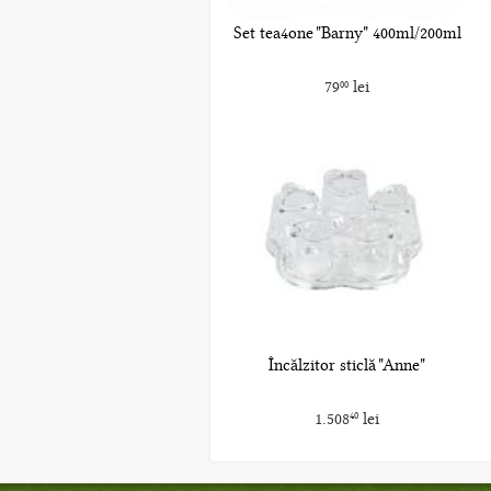
Set tea4one "Barny" 400ml/200ml
79
lei
00
Încălzitor sticlă "Anne"
1.508
lei
40