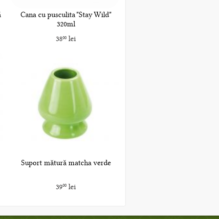
ă
Cana cu pusculita "Stay Wild"
320ml
38
lei
00
Suport mătură matcha verde
39
lei
00