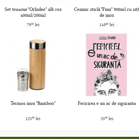
Set tea4one "Orhidee" alb roz
Ceainic sticlă "Finn" 900ml cu sit
400ml/200ml
de inox
79
lei
148
lei
00
00
Termos inox "Bamboo"
Fericirea e un ac de siguranta
125
lei
35
lei
00
00