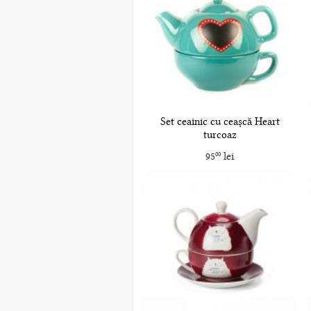
Set ceainic cu ceașcă Heart
turcoaz
95
lei
00