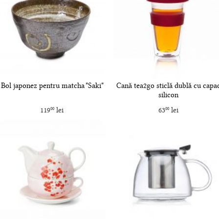
Bol japonez pentru matcha "Saki"
Cană tea2go sticlă dublă cu capa
silicon
119
lei
63
lei
00
00