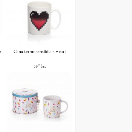
c
Cana termosensibila - Heart
39
lei
00