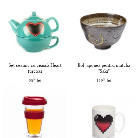
Set ceainic cu ceașcă Heart
Bol japonez pentru matcha
turcoaz
"Saki"
95
lei
119
lei
00
00