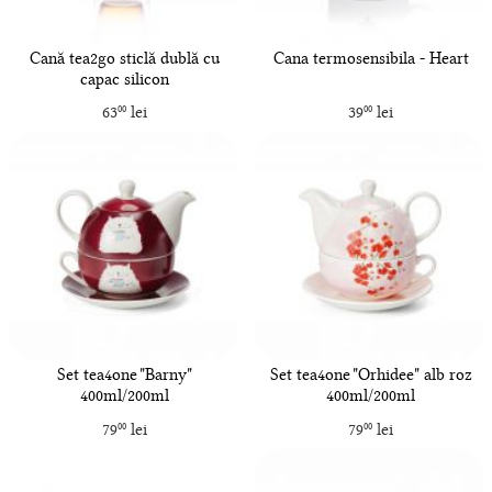
Cană tea2go sticlă dublă cu
Cana termosensibila - Heart
capac silicon
63
lei
39
lei
00
00
Set tea4one "Barny"
Set tea4one "Orhidee" alb roz
400ml/200ml
400ml/200ml
79
lei
79
lei
00
00