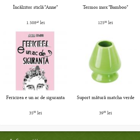
Încălzitor sticlă "Anne"
Termos inox "Bamboo"
1.508
lei
125
lei
40
00
Fericirea e un ac de siguranta
Suport mătură matcha verde
35
lei
39
lei
00
00