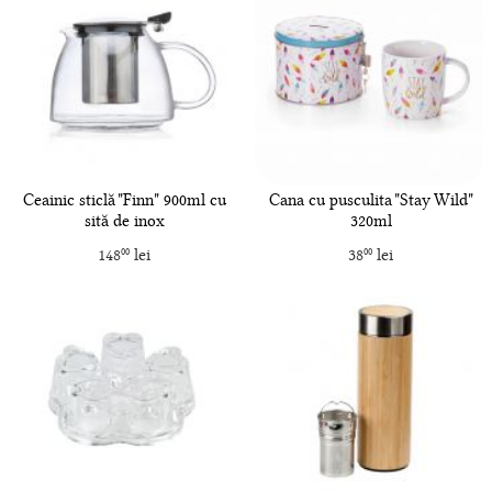
Ceainic sticlă "Finn" 900ml cu
Cana cu pusculita "Stay Wild"
sită de inox
320ml
148
lei
38
lei
00
00