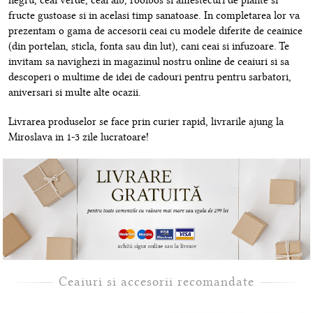
negru, ceai verde, ceai alb, rooibos si amestecuri de plante si
fructe gustoase si in acelasi timp sanatoase. In completarea lor va
prezentam o gama de accesorii ceai cu modele diferite de ceainice
(din portelan, sticla, fonta sau din lut), cani ceai si infuzoare. Te
invitam sa navighezi in magazinul nostru online de ceaiuri si sa
descoperi o multime de idei de cadouri pentru pentru sarbatori,
aniversari si multe alte ocazii.
Livrarea produselor se face prin curier rapid, livrarile ajung la
Miroslava in 1-3 zile lucratoare!
Ceaiuri si accesorii recomandate