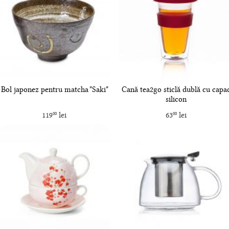
Bol japonez pentru matcha "Saki"
Cană tea2go sticlă dublă cu capa
silicon
119
lei
63
lei
00
00