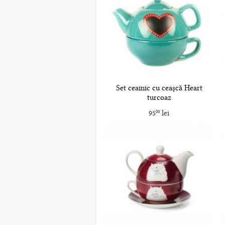
Set ceainic cu ceașcă Heart
turcoaz
95
lei
00