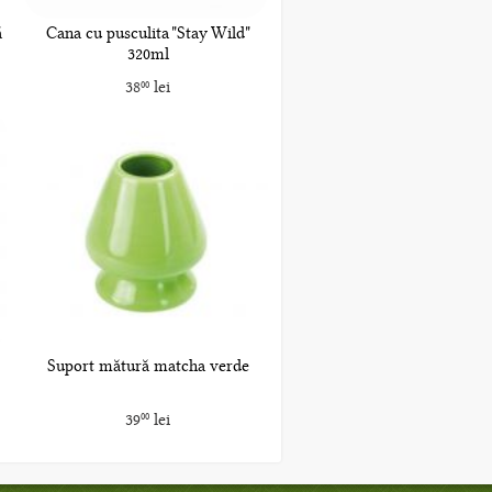
ă
Cana cu pusculita "Stay Wild"
320ml
38
lei
00
Suport mătură matcha verde
39
lei
00