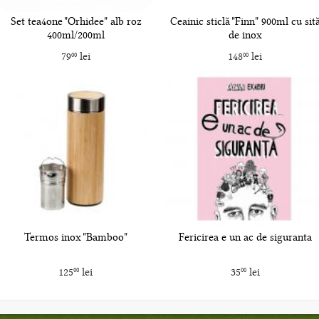
Set tea4one "Orhidee" alb roz
Ceainic sticlă "Finn" 900ml cu sit
400ml/200ml
de inox
79
lei
148
lei
00
00
Termos inox "Bamboo"
Fericirea e un ac de siguranta
125
lei
35
lei
00
00