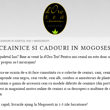
CADOURI IN JUDETUL IASI
>
MOGOSESTI
CEAINICE SI CADOURI IN MOGOSEST
udetul Iasi? Bine ai venit la d'Oro Tea! Pentru noi ceaiul nu este doar 
m propus sa-l incurajam!
-ne ocazia de-a iti face cunostinta cu o colectie de ceaiuri, cani, ceain
uprinde ceai negru, ceai verde, ceai alb, rooibos si amestecuri de plante
tam o gama de accesorii ceai cu modele diferite de ceainice (din portela
hezi in magazinul nostru online de ceaiuri si sa descoperi o multime de
i.
rapid, livrarile ajung la Mogosesti in 1-3 zile lucratoare!