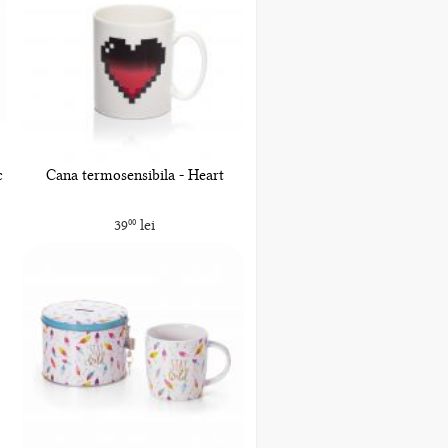
c
Cana termosensibila - Heart
39
lei
00