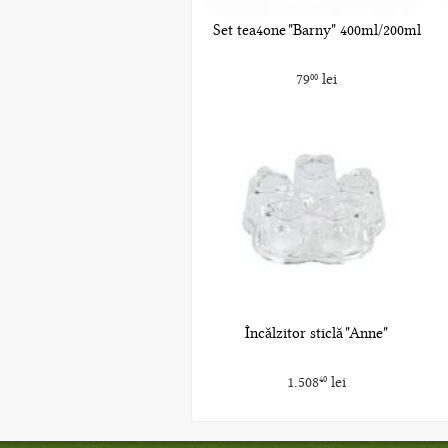
Set tea4one "Barny" 400ml/200ml
79
lei
00
Încălzitor sticlă "Anne"
1.508
lei
40