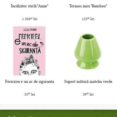
Încălzitor sticlă "Anne"
Termos inox "Bamboo"
1.508
lei
125
lei
40
00
Fericirea e un ac de siguranta
Suport mătură matcha verde
35
lei
39
lei
00
00