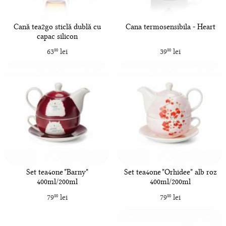
Cană tea2go sticlă dublă cu
Cana termosensibila - Heart
capac silicon
63
lei
39
lei
00
00
Set tea4one "Barny"
Set tea4one "Orhidee" alb roz
400ml/200ml
400ml/200ml
79
lei
79
lei
00
00