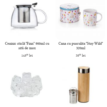
Ceainic sticlă "Finn" 900ml cu
Cana cu pusculita "Stay Wild"
sită de inox
320ml
148
lei
38
lei
00
00