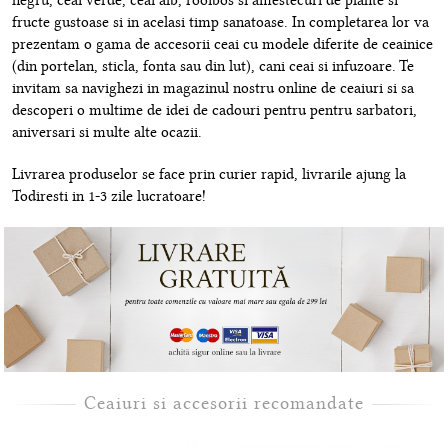
negru, ceai verde, ceai alb, rooibos si amestecuri de plante si
fructe gustoase si in acelasi timp sanatoase. In completarea lor va
prezentam o gama de accesorii ceai cu modele diferite de ceainice
(din portelan, sticla, fonta sau din lut), cani ceai si infuzoare. Te
invitam sa navighezi in magazinul nostru online de ceaiuri si sa
descoperi o multime de idei de cadouri pentru pentru sarbatori,
aniversari si multe alte ocazii.
Livrarea produselor se face prin curier rapid, livrarile ajung la
Todiresti in 1-3 zile lucratoare!
Ceaiuri si accesorii recomandate