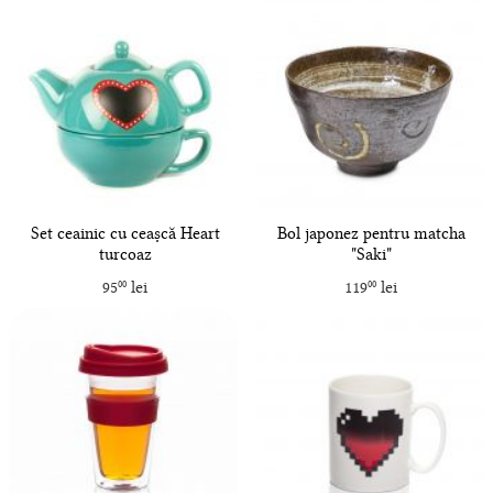
Set ceainic cu ceașcă Heart
Bol japonez pentru matcha
turcoaz
"Saki"
95
lei
119
lei
00
00