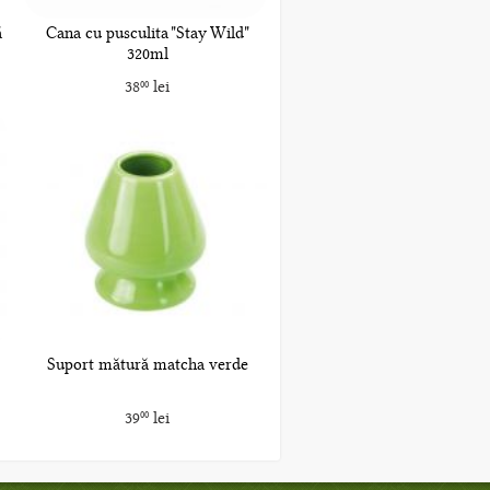
ă
Cana cu pusculita "Stay Wild"
320ml
38
lei
00
Suport mătură matcha verde
39
lei
00