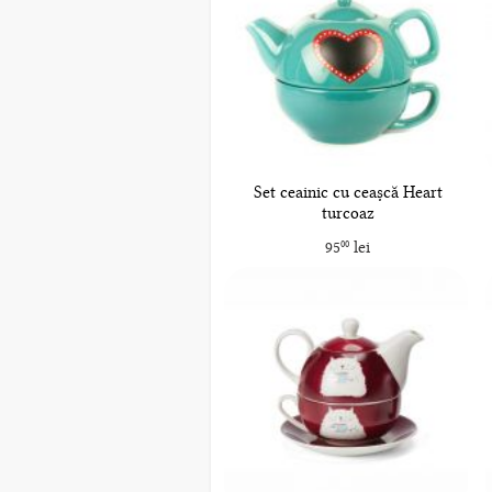
Set ceainic cu ceașcă Heart
turcoaz
95
lei
00