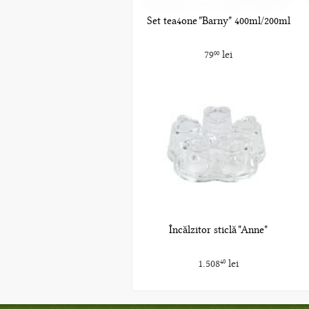
Set tea4one "Barny" 400ml/200ml
79
lei
00
Încălzitor sticlă "Anne"
1.508
lei
40