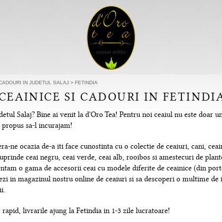
 CADOURI IN JUDETUL SALAJ
>
FETINDIA
 CEAINICE SI CADOURI IN FETINDIA
detul Salaj? Bine ai venit la d'Oro Tea! Pentru noi ceaiul nu este doar u
m propus sa-l incurajam!
-ne ocazia de-a iti face cunostinta cu o colectie de ceaiuri, cani, ceain
uprinde ceai negru, ceai verde, ceai alb, rooibos si amestecuri de plante
tam o gama de accesorii ceai cu modele diferite de ceainice (din portela
hezi in magazinul nostru online de ceaiuri si sa descoperi o multime de
i.
rapid, livrarile ajung la Fetindia in 1-3 zile lucratoare!