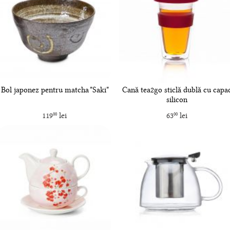
Bol japonez pentru matcha "Saki"
Cană tea2go sticlă dublă cu capa
silicon
119
lei
63
lei
00
00