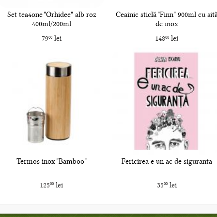
Set tea4one "Orhidee" alb roz
Ceainic sticlă "Finn" 900ml cu sit
400ml/200ml
de inox
79
lei
148
lei
00
00
Termos inox "Bamboo"
Fericirea e un ac de siguranta
125
lei
35
lei
00
00