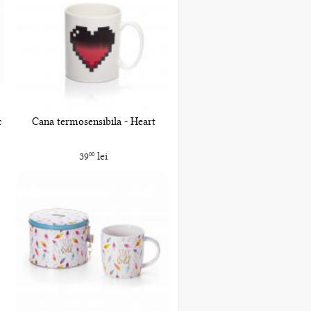
c
Cana termosensibila - Heart
39
lei
00