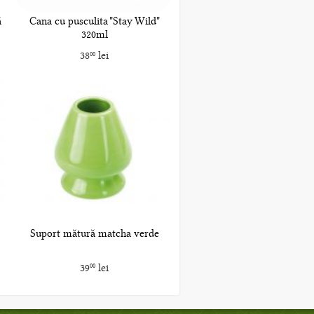
ă
Cana cu pusculita "Stay Wild"
320ml
38
lei
00
Suport mătură matcha verde
39
lei
00