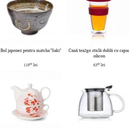
Bol japonez pentru matcha "Saki"
Cană tea2go sticlă dublă cu capa
silicon
119
lei
63
lei
00
00