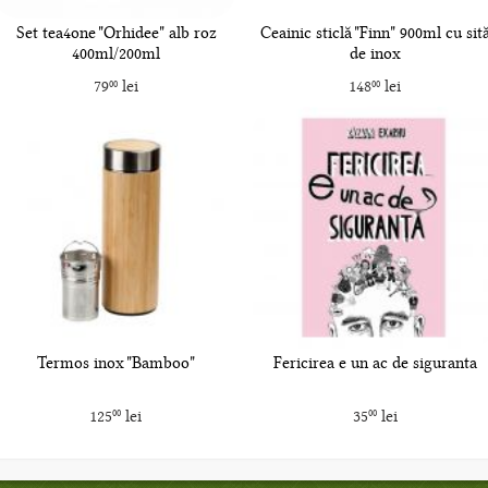
Set tea4one "Orhidee" alb roz
Ceainic sticlă "Finn" 900ml cu sit
400ml/200ml
de inox
79
lei
148
lei
00
00
Termos inox "Bamboo"
Fericirea e un ac de siguranta
125
lei
35
lei
00
00