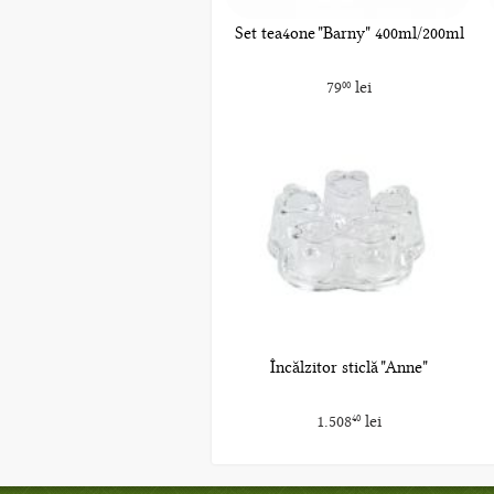
Set tea4one "Barny" 400ml/200ml
79
lei
00
Încălzitor sticlă "Anne"
1.508
lei
40