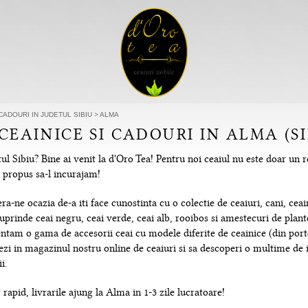
 CADOURI IN JUDETUL SIBIU
>
ALMA
CEAINICE SI CADOURI IN ALMA (SI
l Sibiu? Bine ai venit la d'Oro Tea! Pentru noi ceaiul nu este doar un r
m propus sa-l incurajam!
-ne ocazia de-a iti face cunostinta cu o colectie de ceaiuri, cani, ceain
uprinde ceai negru, ceai verde, ceai alb, rooibos si amestecuri de plante
tam o gama de accesorii ceai cu modele diferite de ceainice (din portela
hezi in magazinul nostru online de ceaiuri si sa descoperi o multime de
i.
rapid, livrarile ajung la Alma in 1-3 zile lucratoare!