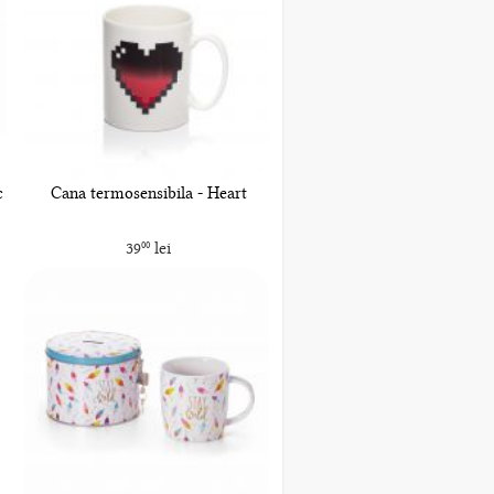
c
Cana termosensibila - Heart
39
lei
00