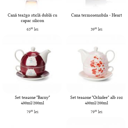
Cană tea2go sticlă dublă cu
Cana termosensibila - Heart
capac silicon
63
lei
39
lei
00
00
Set tea4one "Barny"
Set tea4one "Orhidee" alb roz
400ml/200ml
400ml/200ml
79
lei
79
lei
00
00