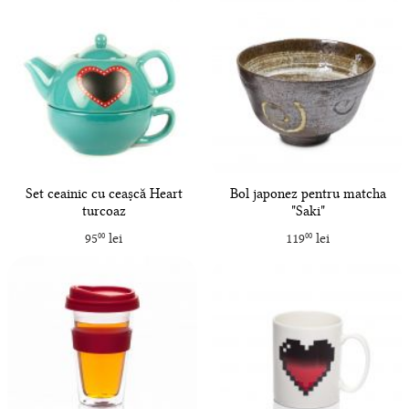
Set ceainic cu ceașcă Heart
Bol japonez pentru matcha
turcoaz
"Saki"
95
lei
119
lei
00
00