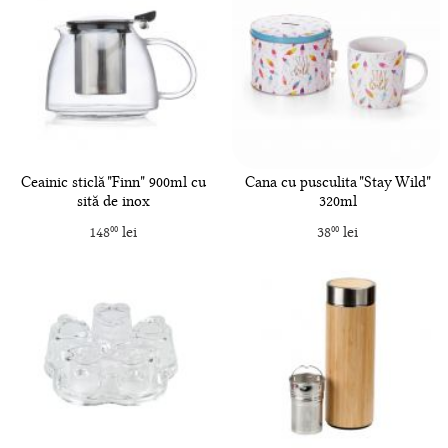
Ceainic sticlă "Finn" 900ml cu
Cana cu pusculita "Stay Wild"
sită de inox
320ml
148
lei
38
lei
00
00