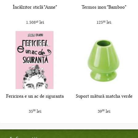
Încălzitor sticlă "Anne"
Termos inox "Bamboo"
1.508
lei
125
lei
40
00
Fericirea e un ac de siguranta
Suport mătură matcha verde
35
lei
39
lei
00
00