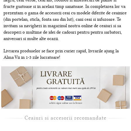
negru, ceai verde, ceai alb, rooibos si amestecuri de plante si
fructe gustoase si in acelasi timp sanatoase. In completarea lor va
prezentam o gama de accesorii ceai cu modele diferite de ceainice
(din portelan, sticla, fonta sau din lut), cani ceai si infuzoare. Te
invitam sa navighezi in magazinul nostru online de ceaiuri si sa
descoperi o multime de idei de cadouri pentru pentru sarbatori,
aniversari si multe alte ocazii.
Livrarea produselor se face prin curier rapid, livrarile ajung la
Alma Vii in 1-3 zile lucratoare!
Ceaiuri si accesorii recomandate