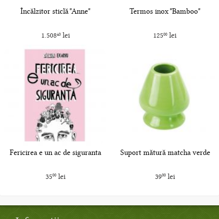
Încălzitor sticlă "Anne"
Termos inox "Bamboo"
1.508
lei
125
lei
40
00
Fericirea e un ac de siguranta
Suport mătură matcha verde
35
lei
39
lei
00
00