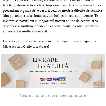
negru, ceai verde, ceai alb, rooibos si amestecuri de plante si
fructe gustoase si in acelasi timp sanatoase. In completarea lor va
prezentam o gama de accesorii ceai cu modele diferite de ceainice
(din portelan, sticla, fonta sau din lut), cani ceai si infuzoare. Te
invitam sa navighezi in magazinul nostru online de ceaiuri si sa
descoperi o multime de idei de cadouri pentru pentru sarbatori,
aniversari si multe alte ocazii.
Livrarea produselor se face prin curier rapid, livrarile ajung la
Micasasa in 1-3 zile lucratoare!
Ceaiuri si accesorii recomandate