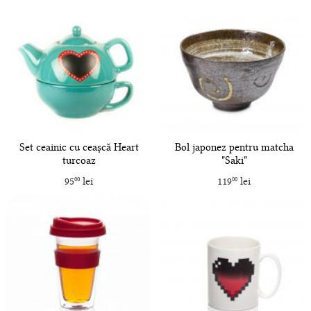
Set ceainic cu ceașcă Heart
Bol japonez pentru matcha
turcoaz
"Saki"
95
lei
119
lei
00
00