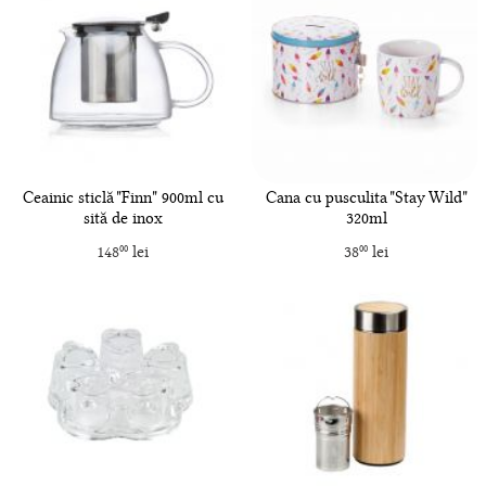
Ceainic sticlă "Finn" 900ml cu
Cana cu pusculita "Stay Wild"
sită de inox
320ml
148
lei
38
lei
00
00