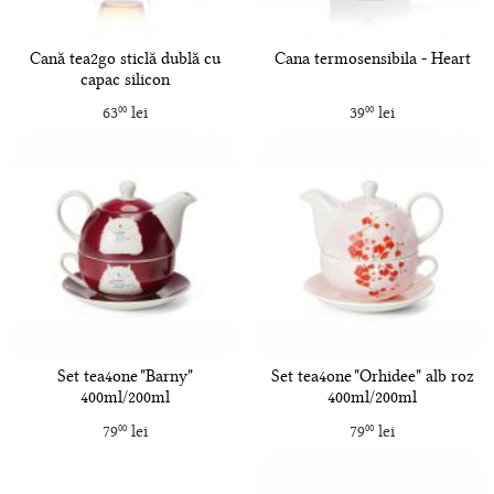
Cană tea2go sticlă dublă cu
Cana termosensibila - Heart
capac silicon
63
lei
39
lei
00
00
Set tea4one "Barny"
Set tea4one "Orhidee" alb roz
400ml/200ml
400ml/200ml
79
lei
79
lei
00
00