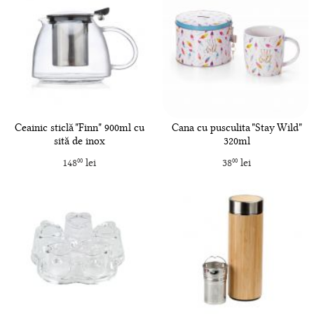
Ceainic sticlă "Finn" 900ml cu
Cana cu pusculita "Stay Wild"
sită de inox
320ml
148
lei
38
lei
00
00