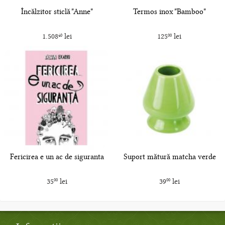
Încălzitor sticlă "Anne"
Termos inox "Bamboo"
1.508
lei
125
lei
40
00
Fericirea e un ac de siguranta
Suport mătură matcha verde
35
lei
39
lei
00
00