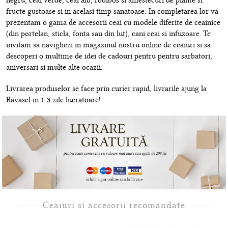
negru, ceai verde, ceai alb, rooibos si amestecuri de plante si
fructe gustoase si in acelasi timp sanatoase. In completarea lor va
prezentam o gama de accesorii ceai cu modele diferite de ceainice
(din portelan, sticla, fonta sau din lut), cani ceai si infuzoare. Te
invitam sa navighezi in magazinul nostru online de ceaiuri si sa
descoperi o multime de idei de cadouri pentru pentru sarbatori,
aniversari si multe alte ocazii.
Livrarea produselor se face prin curier rapid, livrarile ajung la
Ravasel in 1-3 zile lucratoare!
Ceaiuri si accesorii recomandate