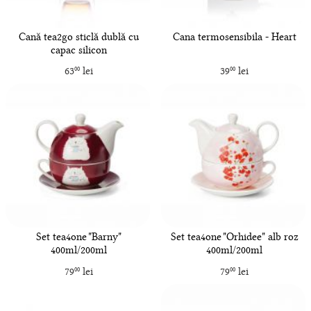
Cană tea2go sticlă dublă cu
Cana termosensibila - Heart
capac silicon
63
lei
39
lei
00
00
Set tea4one "Barny"
Set tea4one "Orhidee" alb roz
400ml/200ml
400ml/200ml
79
lei
79
lei
00
00