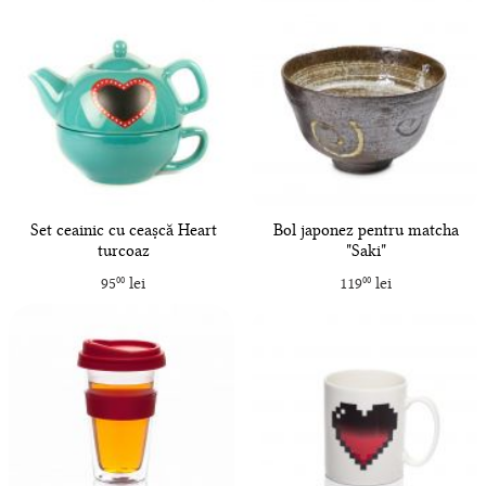
Set ceainic cu ceașcă Heart
Bol japonez pentru matcha
turcoaz
"Saki"
95
lei
119
lei
00
00