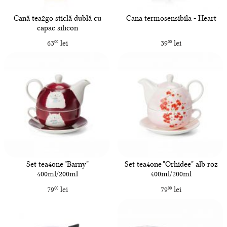
Cană tea2go sticlă dublă cu
Cana termosensibila - Heart
capac silicon
63
lei
39
lei
00
00
Set tea4one "Barny"
Set tea4one "Orhidee" alb roz
400ml/200ml
400ml/200ml
79
lei
79
lei
00
00