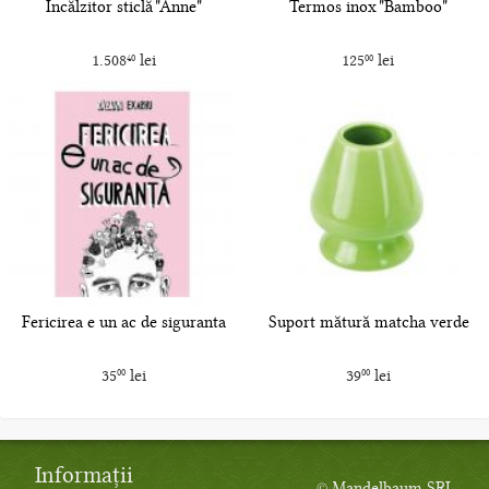
Încălzitor sticlă "Anne"
Termos inox "Bamboo"
1.508
lei
125
lei
40
00
Fericirea e un ac de siguranta
Suport mătură matcha verde
35
lei
39
lei
00
00
Informații
© Mandelbaum SRL