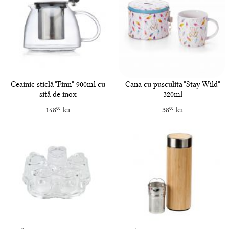
Ceainic sticlă "Finn" 900ml cu
Cana cu pusculita "Stay Wild"
sită de inox
320ml
148
lei
38
lei
00
00