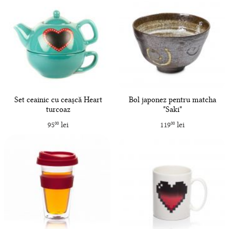
Set ceainic cu ceașcă Heart
Bol japonez pentru matcha
turcoaz
"Saki"
95
lei
119
lei
00
00