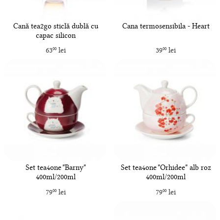
Cană tea2go sticlă dublă cu
Cana termosensibila - Heart
capac silicon
63
lei
39
lei
00
00
Set tea4one "Barny"
Set tea4one "Orhidee" alb roz
400ml/200ml
400ml/200ml
79
lei
79
lei
00
00