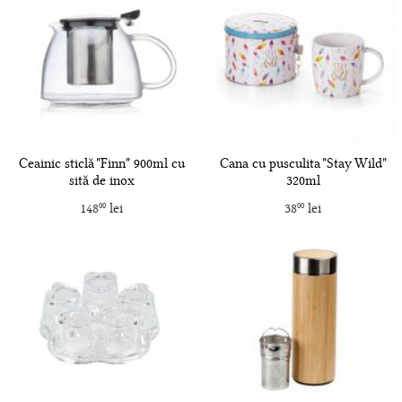
Ceainic sticlă "Finn" 900ml cu
Cana cu pusculita "Stay Wild"
sită de inox
320ml
148
lei
38
lei
00
00