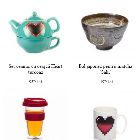
Set ceainic cu ceașcă Heart
Bol japonez pentru matcha
turcoaz
"Saki"
95
lei
119
lei
00
00