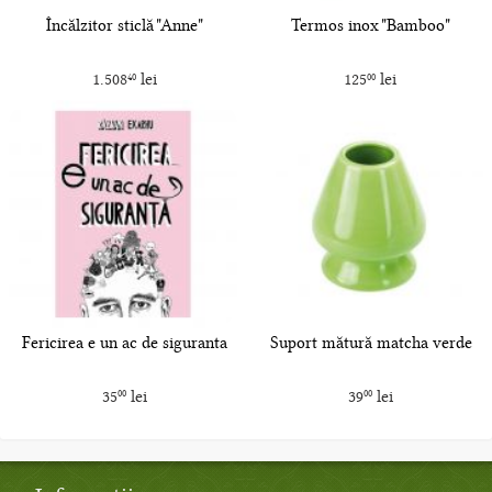
Încălzitor sticlă "Anne"
Termos inox "Bamboo"
1.508
lei
125
lei
40
00
Fericirea e un ac de siguranta
Suport mătură matcha verde
35
lei
39
lei
00
00