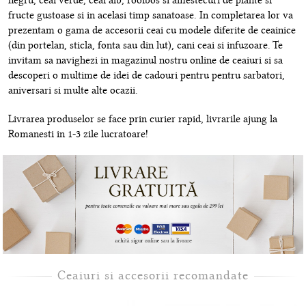
negru, ceai verde, ceai alb, rooibos si amestecuri de plante si
fructe gustoase si in acelasi timp sanatoase. In completarea lor va
prezentam o gama de accesorii ceai cu modele diferite de ceainice
(din portelan, sticla, fonta sau din lut), cani ceai si infuzoare. Te
invitam sa navighezi in magazinul nostru online de ceaiuri si sa
descoperi o multime de idei de cadouri pentru pentru sarbatori,
aniversari si multe alte ocazii.
Livrarea produselor se face prin curier rapid, livrarile ajung la
Romanesti in 1-3 zile lucratoare!
Ceaiuri si accesorii recomandate