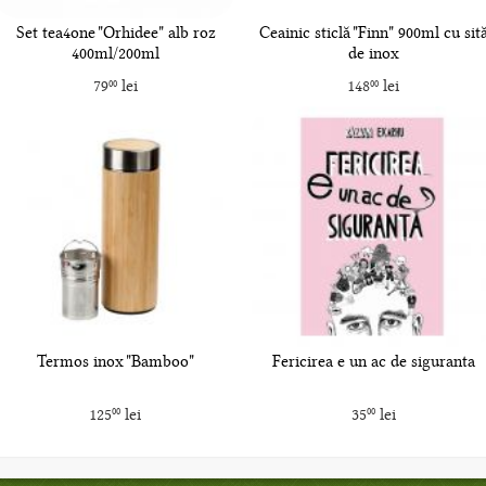
Set tea4one "Orhidee" alb roz
Ceainic sticlă "Finn" 900ml cu sit
400ml/200ml
de inox
79
lei
148
lei
00
00
Termos inox "Bamboo"
Fericirea e un ac de siguranta
125
lei
35
lei
00
00