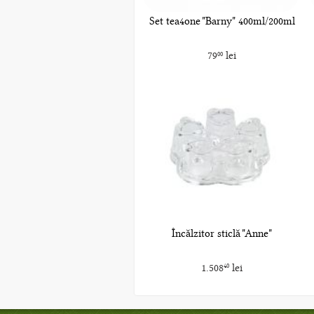
Set tea4one "Barny" 400ml/200ml
79
lei
00
Încălzitor sticlă "Anne"
1.508
lei
40