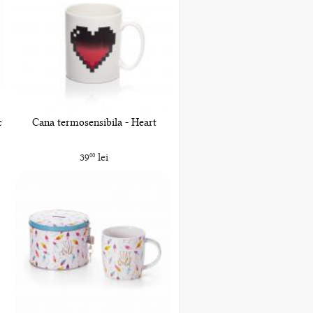
c
Cana termosensibila - Heart
39
lei
00