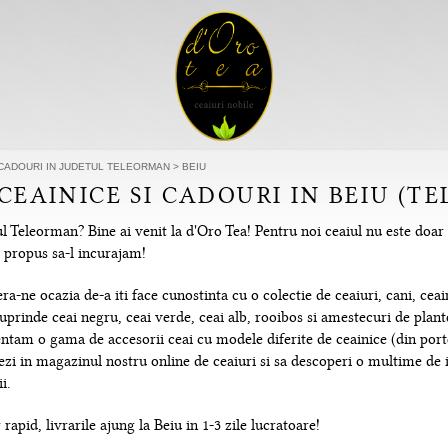
I CADOURI IN JUDETUL TELEORMAN
>
BEIU
 CEAINICE SI CADOURI IN BEIU (T
l Teleorman? Bine ai venit la d'Oro Tea! Pentru noi ceaiul nu este doar
m propus sa-l incurajam!
-ne ocazia de-a iti face cunostinta cu o colectie de ceaiuri, cani, ceain
uprinde ceai negru, ceai verde, ceai alb, rooibos si amestecuri de plante
tam o gama de accesorii ceai cu modele diferite de ceainice (din portela
hezi in magazinul nostru online de ceaiuri si sa descoperi o multime de
i.
rapid, livrarile ajung la Beiu in 1-3 zile lucratoare!