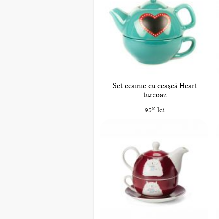
Set ceainic cu ceașcă Heart
turcoaz
95
lei
00