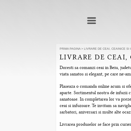
PRIMA PAGINA
>
LIVRARE DE CEAI, CEAINICE S
LIVRARE DE CEAI,
Doresti sa comanzi ceai in Beiu, judetu
viata sanatos si elegant, pe care ne-a
Plaseaza o comanda online acum si ofera
aparte. Sortimentul nostru de infuzii c
sanatoase. In completarea lor va prezen
ceai si infuzoare. Te invitam sa navig
sarbatori, aniversari si multe alte ocazi
Livrarea produselor se face prin curier 