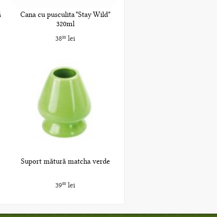
ă
Cana cu pusculita "Stay Wild"
320ml
38
lei
00
Suport mătură matcha verde
39
lei
00