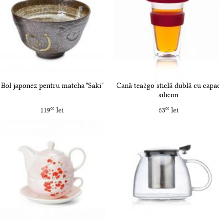
Bol japonez pentru matcha "Saki"
Cană tea2go sticlă dublă cu capa
silicon
119
lei
63
lei
00
00