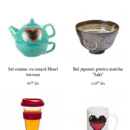
Set ceainic cu ceașcă Heart
Bol japonez pentru matcha
turcoaz
"Saki"
95
lei
119
lei
00
00