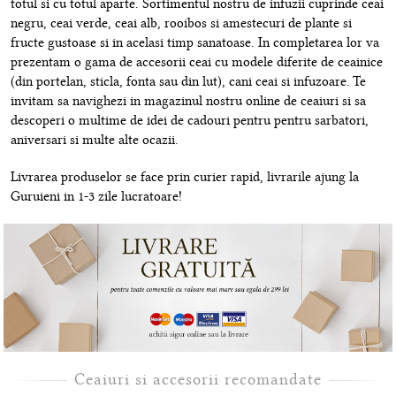
totul si cu totul aparte. Sortimentul nostru de infuzii cuprinde ceai
negru, ceai verde, ceai alb, rooibos si amestecuri de plante si
fructe gustoase si in acelasi timp sanatoase. In completarea lor va
prezentam o gama de accesorii ceai cu modele diferite de ceainice
(din portelan, sticla, fonta sau din lut), cani ceai si infuzoare. Te
invitam sa navighezi in magazinul nostru online de ceaiuri si sa
descoperi o multime de idei de cadouri pentru pentru sarbatori,
aniversari si multe alte ocazii.
Livrarea produselor se face prin curier rapid, livrarile ajung la
Guruieni in 1-3 zile lucratoare!
Ceaiuri si accesorii recomandate