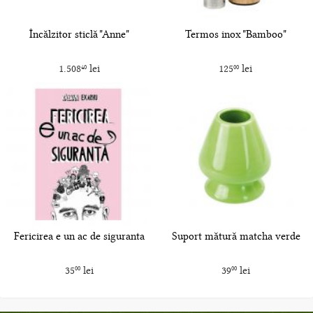
Încălzitor sticlă "Anne"
Termos inox "Bamboo"
1.508
lei
125
lei
40
00
Fericirea e un ac de siguranta
Suport mătură matcha verde
35
lei
39
lei
00
00