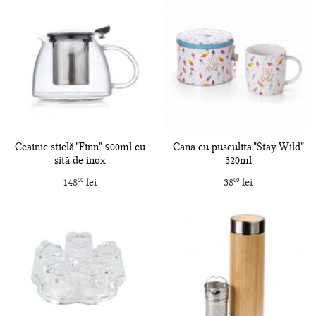
Ceainic sticlă "Finn" 900ml cu
Cana cu pusculita "Stay Wild"
sită de inox
320ml
148
lei
38
lei
00
00