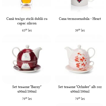
Cană tea2go sticlă dublă cu
Cana termosensibila - Heart
capac silicon
63
lei
39
lei
00
00
Set tea4one "Barny"
Set tea4one "Orhidee" alb roz
400ml/200ml
400ml/200ml
79
lei
79
lei
00
00