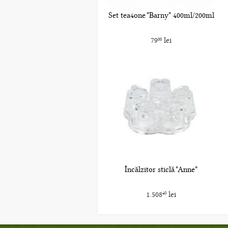
Set tea4one "Barny" 400ml/200ml
79
lei
00
Încălzitor sticlă "Anne"
1.508
lei
40