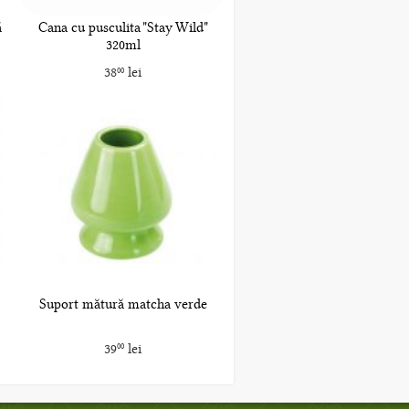
ă
Cana cu pusculita "Stay Wild"
320ml
38
lei
00
Suport mătură matcha verde
39
lei
00