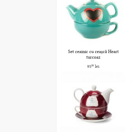
Set ceainic cu ceașcă Heart
turcoaz
95
lei
00