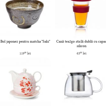
Bol japonez pentru matcha "Saki"
Cană tea2go sticlă dublă cu capa
silicon
119
lei
63
lei
00
00