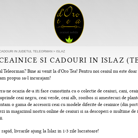
I CADOURI IN JUDETUL TELEORMAN
>
ISLAZ
 CEAINICE SI CADOURI IN ISLAZ (
ul Teleorman? Bine ai venit la d'Oro Tea! Pentru noi ceaiul nu este doar
e-am propus sa-l incurajam!
-ne ocazia de-a iti face cunostinta cu o colectie de ceaiuri, cani, ceain
uprinde ceai negru, ceai verde, ceai alb, rooibos si amestecuri de plante
tam o gama de accesorii ceai cu modele diferite de ceainice (din portela
hezi in magazinul nostru online de ceaiuri si sa descoperi o multime de
i.
apid, livrarile ajung la Islaz in 1-3 zile lucratoare!