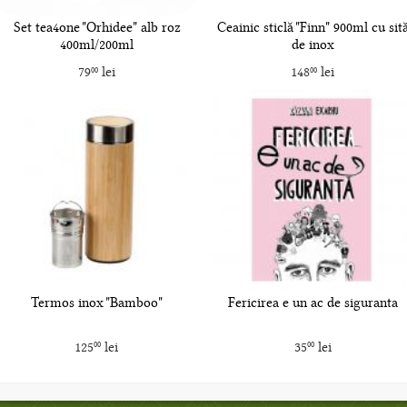
Set tea4one "Orhidee" alb roz
Ceainic sticlă "Finn" 900ml cu sit
400ml/200ml
de inox
79
lei
148
lei
00
00
Termos inox "Bamboo"
Fericirea e un ac de siguranta
125
lei
35
lei
00
00