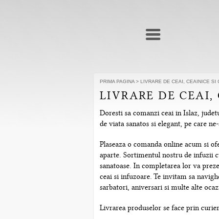
PRIMA PAGINA
>
LIVRARE DE CEAI, CEAINICE S
LIVRARE DE CEAI,
Doresti sa comanzi ceai in Islaz, judet
de viata sanatos si elegant, pe care n
Plaseaza o comanda online acum si ofera
aparte. Sortimentul nostru de infuzii c
sanatoase. In completarea lor va prezen
ceai si infuzoare. Te invitam sa navig
sarbatori, aniversari si multe alte ocazi
Livrarea produselor se face prin curier r