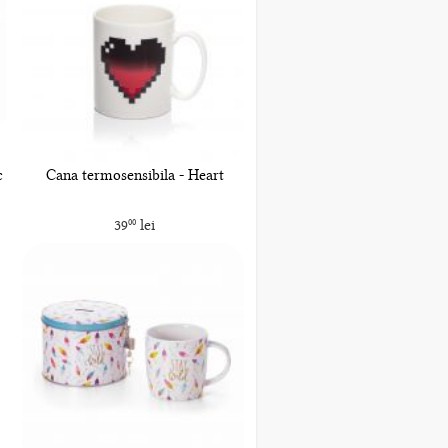
c
Cana termosensibila - Heart
39
lei
00