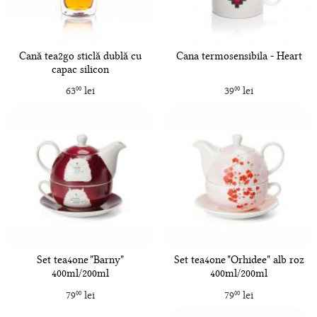
Cană tea2go sticlă dublă cu
Cana termosensibila - Heart
capac silicon
63
lei
39
lei
00
00
Set tea4one "Barny"
Set tea4one "Orhidee" alb roz
400ml/200ml
400ml/200ml
79
lei
79
lei
00
00