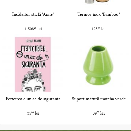
Încălzitor sticlă "Anne"
Termos inox "Bamboo"
1.508
lei
125
lei
40
00
Fericirea e un ac de siguranta
Suport mătură matcha verde
35
lei
39
lei
00
00