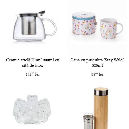
Ceainic sticlă "Finn" 900ml cu
Cana cu pusculita "Stay Wild"
sită de inox
320ml
148
lei
38
lei
00
00