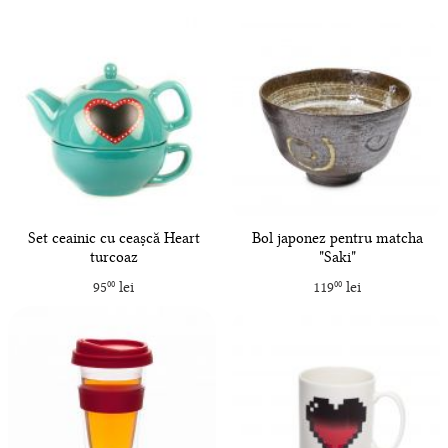
Set ceainic cu ceașcă Heart
Bol japonez pentru matcha
turcoaz
"Saki"
95
lei
119
lei
00
00