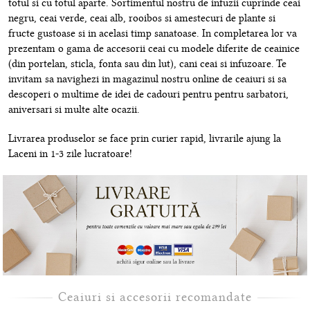
totul si cu totul aparte. Sortimentul nostru de infuzii cuprinde ceai
negru, ceai verde, ceai alb, rooibos si amestecuri de plante si
fructe gustoase si in acelasi timp sanatoase. In completarea lor va
prezentam o gama de accesorii ceai cu modele diferite de ceainice
(din portelan, sticla, fonta sau din lut), cani ceai si infuzoare. Te
invitam sa navighezi in magazinul nostru online de ceaiuri si sa
descoperi o multime de idei de cadouri pentru pentru sarbatori,
aniversari si multe alte ocazii.
Livrarea produselor se face prin curier rapid, livrarile ajung la
Laceni in 1-3 zile lucratoare!
Ceaiuri si accesorii recomandate