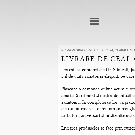
PRIMA PAGINA
>
LIVRARE DE CEAI, CEAINICE S
LIVRARE DE CEAI,
Doresti sa comanzi ceai in Slintesti, j
stil de viata sanatos si elegant, pe ca
Plaseaza o comanda online acum si ofera
aparte. Sortimentul nostru de infuzii c
sanatoase. In completarea lor va prezen
ceai si infuzoare. Te invitam sa navig
sarbatori, aniversari si multe alte ocazi
Livrarea produselor se face prin curier r