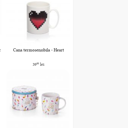
c
Cana termosensibila - Heart
39
lei
00