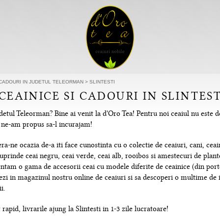
I CADOURI IN JUDETUL TELEORMAN
>
SLINTESTI
 CEAINICE SI CADOURI IN SLINTES
udetul Teleorman? Bine ai venit la d'Oro Tea! Pentru noi ceaiul nu este
re ne-am propus sa-l incurajam!
-ne ocazia de-a iti face cunostinta cu o colectie de ceaiuri, cani, ceain
uprinde ceai negru, ceai verde, ceai alb, rooibos si amestecuri de plante
tam o gama de accesorii ceai cu modele diferite de ceainice (din portela
hezi in magazinul nostru online de ceaiuri si sa descoperi o multime de
i.
apid, livrarile ajung la Slintesti in 1-3 zile lucratoare!