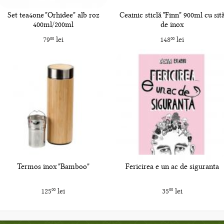
Set tea4one "Orhidee" alb roz
Ceainic sticlă "Finn" 900ml cu sit
400ml/200ml
de inox
79
lei
148
lei
00
00
Termos inox "Bamboo"
Fericirea e un ac de siguranta
125
lei
35
lei
00
00