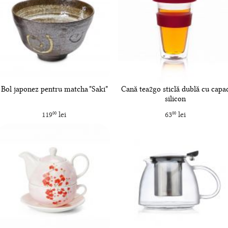
Bol japonez pentru matcha "Saki"
Cană tea2go sticlă dublă cu capa
silicon
119
lei
63
lei
00
00