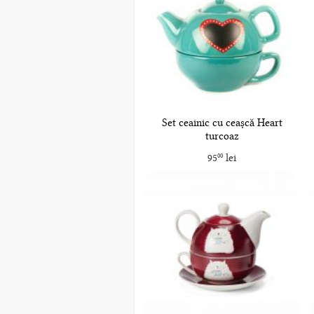
Set ceainic cu ceașcă Heart
turcoaz
95
lei
00