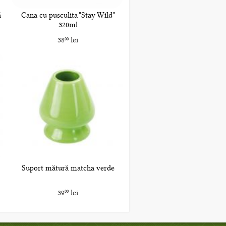
ă
Cana cu pusculita "Stay Wild"
320ml
38
lei
00
Suport mătură matcha verde
39
lei
00