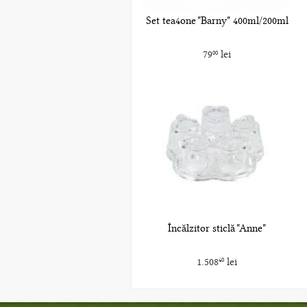
Set tea4one "Barny" 400ml/200ml
79
lei
00
Încălzitor sticlă "Anne"
1.508
lei
40