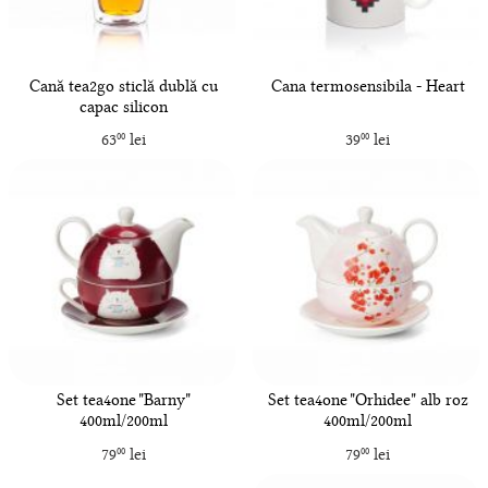
Cană tea2go sticlă dublă cu
Cana termosensibila - Heart
capac silicon
63
lei
39
lei
00
00
Set tea4one "Barny"
Set tea4one "Orhidee" alb roz
400ml/200ml
400ml/200ml
79
lei
79
lei
00
00