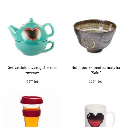
Set ceainic cu ceașcă Heart
Bol japonez pentru matcha
turcoaz
"Saki"
95
lei
119
lei
00
00