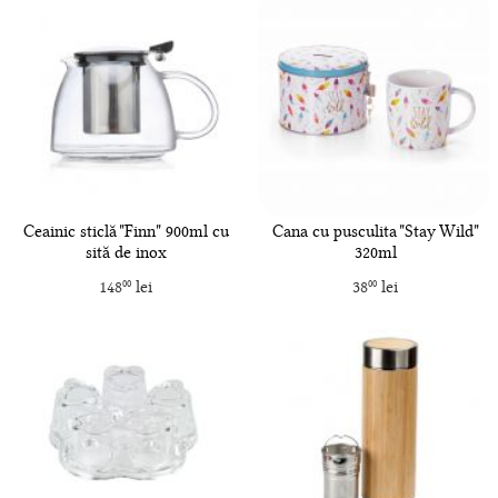
Ceainic sticlă "Finn" 900ml cu
Cana cu pusculita "Stay Wild"
sită de inox
320ml
148
lei
38
lei
00
00