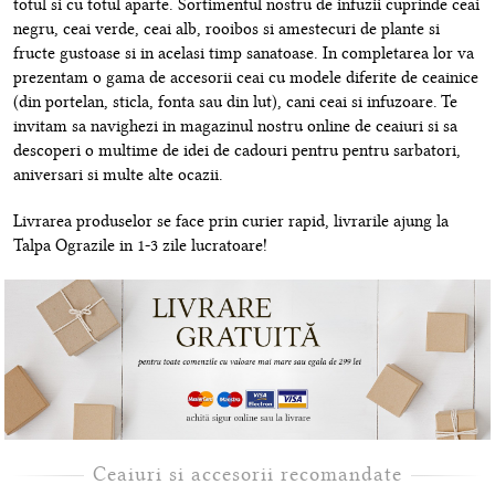
totul si cu totul aparte. Sortimentul nostru de infuzii cuprinde ceai
negru, ceai verde, ceai alb, rooibos si amestecuri de plante si
fructe gustoase si in acelasi timp sanatoase. In completarea lor va
prezentam o gama de accesorii ceai cu modele diferite de ceainice
(din portelan, sticla, fonta sau din lut), cani ceai si infuzoare. Te
invitam sa navighezi in magazinul nostru online de ceaiuri si sa
descoperi o multime de idei de cadouri pentru pentru sarbatori,
aniversari si multe alte ocazii.
Livrarea produselor se face prin curier rapid, livrarile ajung la
Talpa Ograzile in 1-3 zile lucratoare!
Ceaiuri si accesorii recomandate