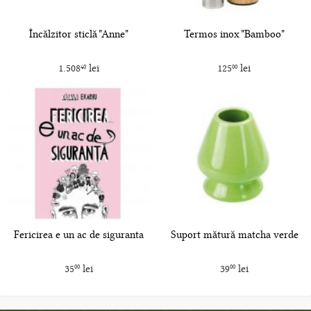
Încălzitor sticlă "Anne"
Termos inox "Bamboo"
1.508
lei
125
lei
40
00
Fericirea e un ac de siguranta
Suport mătură matcha verde
35
lei
39
lei
00
00