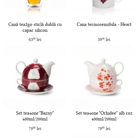
Cană tea2go sticlă dublă cu
Cana termosensibila - Heart
capac silicon
63
lei
39
lei
00
00
Set tea4one "Barny"
Set tea4one "Orhidee" alb roz
400ml/200ml
400ml/200ml
79
lei
79
lei
00
00