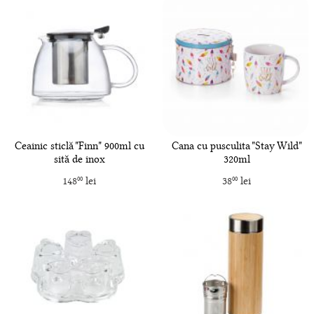
Ceainic sticlă "Finn" 900ml cu
Cana cu pusculita "Stay Wild"
sită de inox
320ml
148
lei
38
lei
00
00