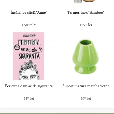
Încălzitor sticlă "Anne"
Termos inox "Bamboo"
1.508
lei
125
lei
40
00
Fericirea e un ac de siguranta
Suport mătură matcha verde
35
lei
39
lei
00
00