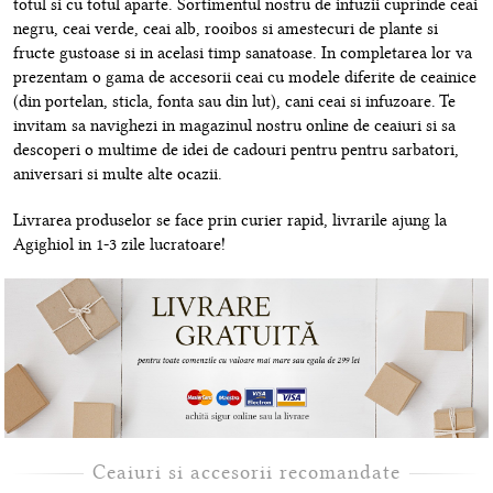
totul si cu totul aparte. Sortimentul nostru de infuzii cuprinde ceai
negru, ceai verde, ceai alb, rooibos si amestecuri de plante si
fructe gustoase si in acelasi timp sanatoase. In completarea lor va
prezentam o gama de accesorii ceai cu modele diferite de ceainice
(din portelan, sticla, fonta sau din lut), cani ceai si infuzoare. Te
invitam sa navighezi in magazinul nostru online de ceaiuri si sa
descoperi o multime de idei de cadouri pentru pentru sarbatori,
aniversari si multe alte ocazii.
Livrarea produselor se face prin curier rapid, livrarile ajung la
Agighiol in 1-3 zile lucratoare!
Ceaiuri si accesorii recomandate