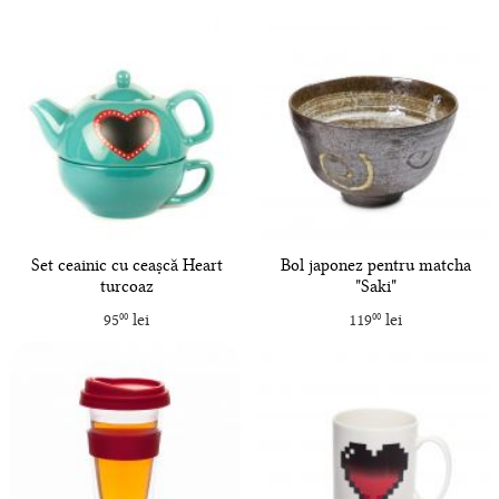
Set ceainic cu ceașcă Heart
Bol japonez pentru matcha
turcoaz
"Saki"
95
lei
119
lei
00
00