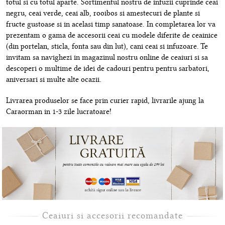
totul si cu totul aparte. Sortimentul nostru de infuzii cuprinde ceai
negru, ceai verde, ceai alb, rooibos si amestecuri de plante si
fructe gustoase si in acelasi timp sanatoase. In completarea lor va
prezentam o gama de accesorii ceai cu modele diferite de ceainice
(din portelan, sticla, fonta sau din lut), cani ceai si infuzoare. Te
invitam sa navighezi in magazinul nostru online de ceaiuri si sa
descoperi o multime de idei de cadouri pentru pentru sarbatori,
aniversari si multe alte ocazii.
Livrarea produselor se face prin curier rapid, livrarile ajung la
Caraorman in 1-3 zile lucratoare!
Ceaiuri si accesorii recomandate