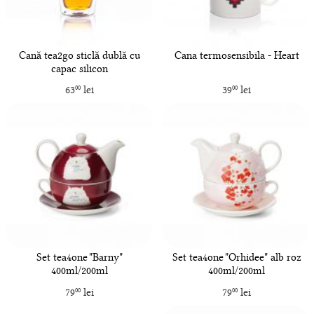
Cană tea2go sticlă dublă cu
Cana termosensibila - Heart
capac silicon
63
lei
39
lei
00
00
Set tea4one "Barny"
Set tea4one "Orhidee" alb roz
400ml/200ml
400ml/200ml
79
lei
79
lei
00
00