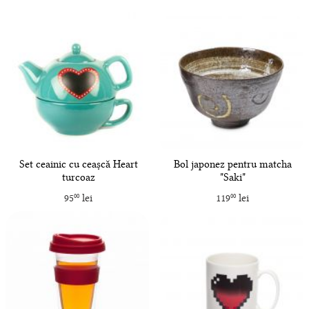
Set ceainic cu ceașcă Heart
Bol japonez pentru matcha
turcoaz
"Saki"
95
lei
119
lei
00
00