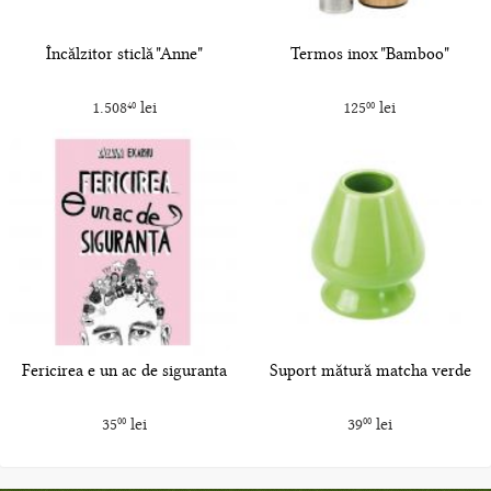
Încălzitor sticlă "Anne"
Termos inox "Bamboo"
1.508
lei
125
lei
40
00
Fericirea e un ac de siguranta
Suport mătură matcha verde
35
lei
39
lei
00
00