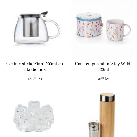
Ceainic sticlă "Finn" 900ml cu
Cana cu pusculita "Stay Wild"
sită de inox
320ml
148
lei
38
lei
00
00