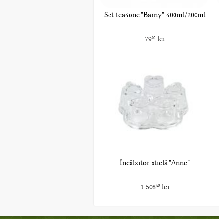
Set tea4one "Barny" 400ml/200ml
79
lei
00
Încălzitor sticlă "Anne"
1.508
lei
40