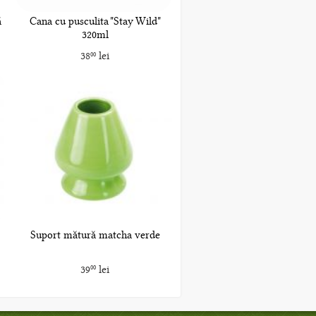
ă
Cana cu pusculita "Stay Wild"
320ml
38
lei
00
Suport mătură matcha verde
39
lei
00