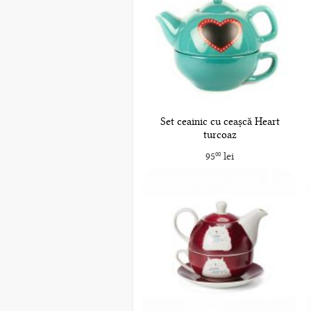
Set ceainic cu ceașcă Heart
turcoaz
95
lei
00