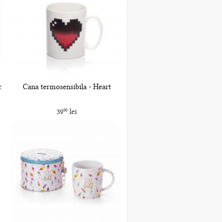
c
Cana termosensibila - Heart
39
lei
00