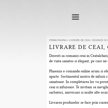
PRIMA PAGINA
>
LIVRARE DE CEAI, CEAINICE SI
LIVRARE DE CEAI,
Doresti sa comanzi ceai in Ceatalchioi,
de viata sanatos si elegant, pe care n
Plaseaza o comanda online acum si ofera
aparte. Sortimentul nostru de infuzii c
sanatoase. In completarea lor va prezen
ceai si infuzoare. Te invitam sa navig
sarbatori, aniversari si multe alte ocazi
Livrarea produselor se face prin curier 