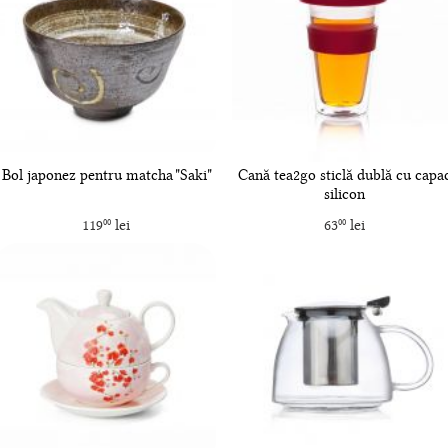
Bol japonez pentru matcha "Saki"
Cană tea2go sticlă dublă cu capa
silicon
119
lei
63
lei
00
00