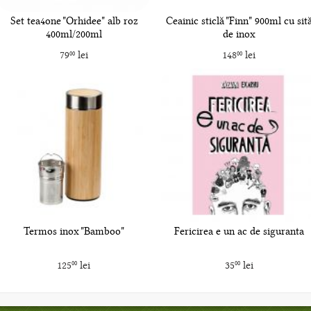
Set tea4one "Orhidee" alb roz
Ceainic sticlă "Finn" 900ml cu sit
400ml/200ml
de inox
79
lei
148
lei
00
00
Termos inox "Bamboo"
Fericirea e un ac de siguranta
125
lei
35
lei
00
00