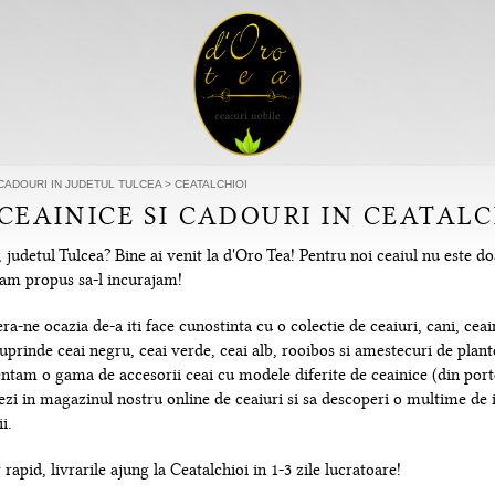
 CADOURI IN JUDETUL TULCEA
>
CEATALCHIOI
 CEAINICE SI CADOURI IN CEATALC
 judetul Tulcea? Bine ai venit la d'Oro Tea! Pentru noi ceaiul nu este d
e-am propus sa-l incurajam!
-ne ocazia de-a iti face cunostinta cu o colectie de ceaiuri, cani, ceain
uprinde ceai negru, ceai verde, ceai alb, rooibos si amestecuri de plante
tam o gama de accesorii ceai cu modele diferite de ceainice (din portela
hezi in magazinul nostru online de ceaiuri si sa descoperi o multime de
i.
rapid, livrarile ajung la Ceatalchioi in 1-3 zile lucratoare!