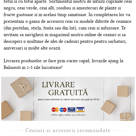
totul si cu totul aparte. Sortimentul nostru de infuzii cuprinde ceai
negru, ceai verde, ceai alb, rooibos si amestecuri de plante si
fructe gustoase si in acelasi timp sanatoase. In completarea lor va
prezentam o gama de accesorii ceai cu modele diferite de ceainice
(din portelan, sticla, fonta sau din lut), cani ceai si infuzoare. Te
invitam sa navighezi in magazinul nostru online de ceaiuri si sa
descoperi o multime de idei de cadouri pentru pentru sarbatori,
aniversari si multe alte ocazii.
Livrarea produselor se face prin curier rapid, livrarile ajung la
Balusesti in 1-3 zile lucratoare!
Ceaiuri si accesorii recomandate