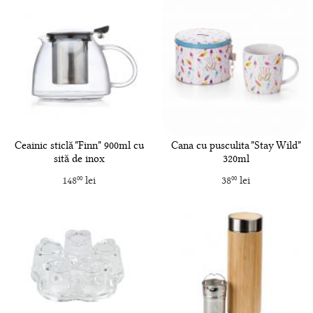
Ceainic sticlă "Finn" 900ml cu
Cana cu pusculita "Stay Wild"
sită de inox
320ml
148
lei
38
lei
00
00