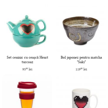
Set ceainic cu ceașcă Heart
Bol japonez pentru matcha
turcoaz
"Saki"
95
lei
119
lei
00
00