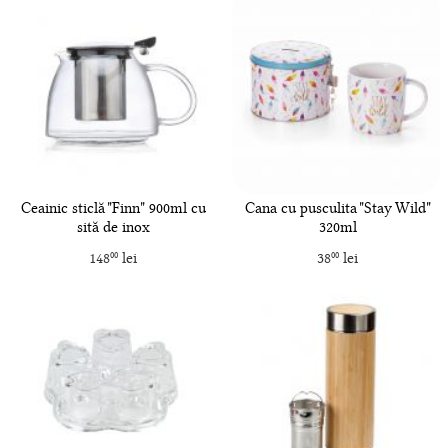
Ceainic sticlă "Finn" 900ml cu
Cana cu pusculita "Stay Wild"
sită de inox
320ml
148
lei
38
lei
00
00