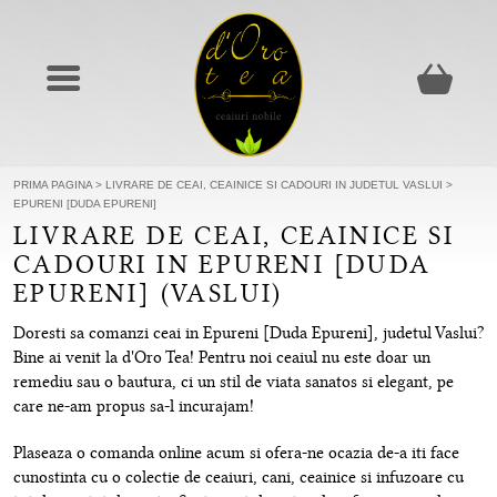
PRIMA PAGINA
>
LIVRARE DE CEAI, CEAINICE SI CADOURI IN JUDETUL VASLUI
>
EPURENI [DUDA EPURENI]
LIVRARE DE CEAI, CEAINICE SI
CADOURI IN EPURENI [DUDA
EPURENI] (VASLUI)
Doresti sa comanzi ceai in Epureni [Duda Epureni], judetul Vaslui?
Bine ai venit la d'Oro Tea! Pentru noi ceaiul nu este doar un
remediu sau o bautura, ci un stil de viata sanatos si elegant, pe
care ne-am propus sa-l incurajam!
Plaseaza o comanda online acum si ofera-ne ocazia de-a iti face
cunostinta cu o colectie de ceaiuri, cani, ceainice si infuzoare cu