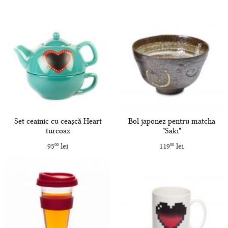
Set ceainic cu ceașcă Heart
Bol japonez pentru matcha
turcoaz
"Saki"
95
lei
119
lei
00
00