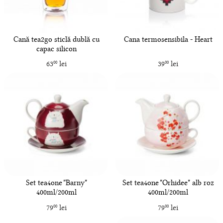
Cană tea2go sticlă dublă cu
Cana termosensibila - Heart
capac silicon
63
lei
39
lei
00
00
Set tea4one "Barny"
Set tea4one "Orhidee" alb roz
400ml/200ml
400ml/200ml
79
lei
79
lei
00
00