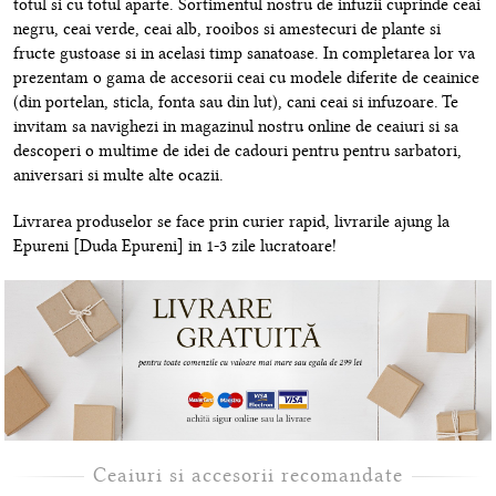
totul si cu totul aparte. Sortimentul nostru de infuzii cuprinde ceai
negru, ceai verde, ceai alb, rooibos si amestecuri de plante si
fructe gustoase si in acelasi timp sanatoase. In completarea lor va
prezentam o gama de accesorii ceai cu modele diferite de ceainice
(din portelan, sticla, fonta sau din lut), cani ceai si infuzoare. Te
invitam sa navighezi in magazinul nostru online de ceaiuri si sa
descoperi o multime de idei de cadouri pentru pentru sarbatori,
aniversari si multe alte ocazii.
Livrarea produselor se face prin curier rapid, livrarile ajung la
Epureni [Duda Epureni] in 1-3 zile lucratoare!
Ceaiuri si accesorii recomandate