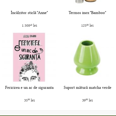
Încălzitor sticlă "Anne"
Termos inox "Bamboo"
1.508
lei
125
lei
40
00
Fericirea e un ac de siguranta
Suport mătură matcha verde
35
lei
39
lei
00
00