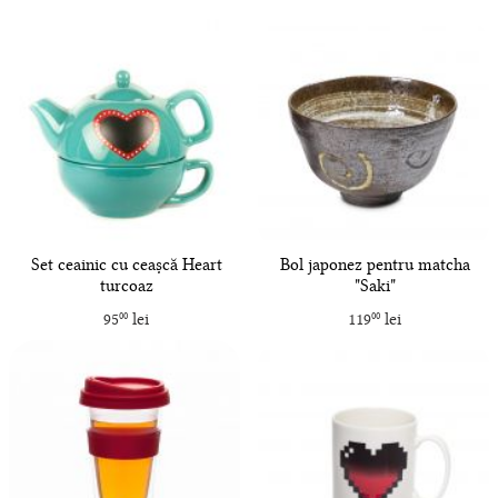
Set ceainic cu ceașcă Heart
Bol japonez pentru matcha
turcoaz
"Saki"
95
lei
119
lei
00
00