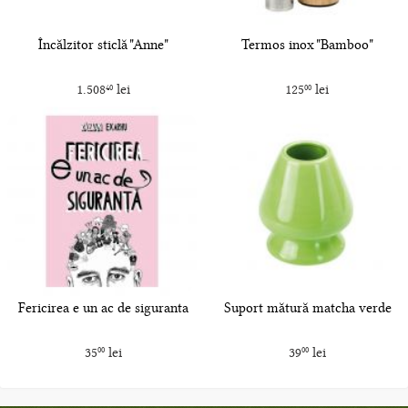
Încălzitor sticlă "Anne"
Termos inox "Bamboo"
1.508
lei
125
lei
40
00
Fericirea e un ac de siguranta
Suport mătură matcha verde
35
lei
39
lei
00
00