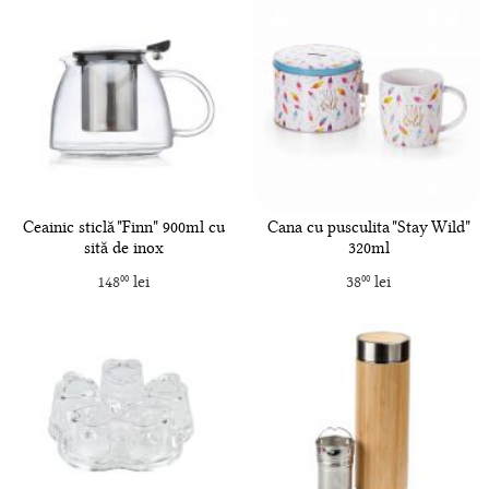
Ceainic sticlă "Finn" 900ml cu
Cana cu pusculita "Stay Wild"
sită de inox
320ml
148
lei
38
lei
00
00