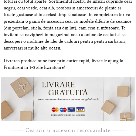
totul si cu totul aparte. Sortimentul nostru de infuzii cuprinde ceai
negru, ceai verde, ceai alb, rooibos si amestecuri de plante si
fructe gustoase si in acelasi timp sanatoase. In completarea lor va
prezentam o gama de accesorii ceai cu modele diferite de ceainice
(din portelan, sticla, fonta sau din lut), cani ceai si infuzoare. Te
invitam sa navighezi in magazinul nostru online de ceaiuri si sa
descoperi o multime de idei de cadouri pentru pentru sarbatori,
aniversari si multe alte ocazii.
Livrarea produselor se face prin curier rapid, livrarile ajung la
Fruntiseni in 1-3 zile lucratoare!
Ceaiuri si accesorii recomandate