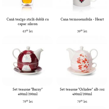
Cană tea2go sticlă dublă cu
Cana termosensibila - Heart
capac silicon
63
lei
39
lei
00
00
Set tea4one "Barny"
Set tea4one "Orhidee" alb roz
400ml/200ml
400ml/200ml
79
lei
79
lei
00
00