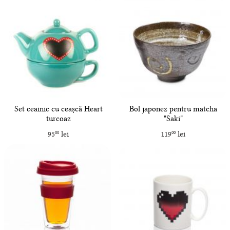
Set ceainic cu ceașcă Heart
Bol japonez pentru matcha
turcoaz
"Saki"
95
lei
119
lei
00
00