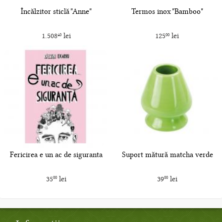
Încălzitor sticlă "Anne"
Termos inox "Bamboo"
1.508
lei
125
lei
40
00
Fericirea e un ac de siguranta
Suport mătură matcha verde
35
lei
39
lei
00
00