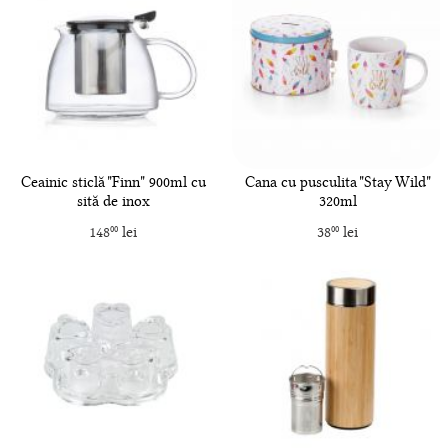
Ceainic sticlă "Finn" 900ml cu
Cana cu pusculita "Stay Wild"
sită de inox
320ml
148
lei
38
lei
00
00