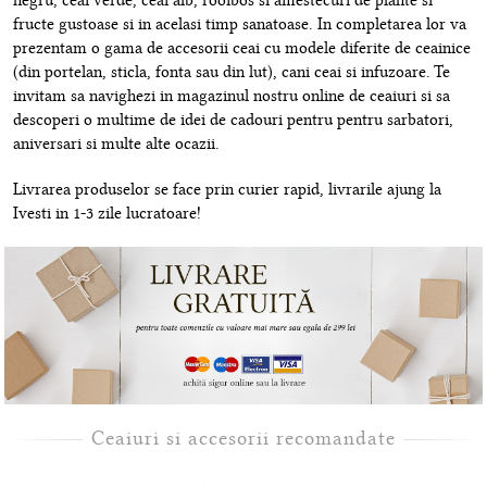
negru, ceai verde, ceai alb, rooibos si amestecuri de plante si
fructe gustoase si in acelasi timp sanatoase. In completarea lor va
prezentam o gama de accesorii ceai cu modele diferite de ceainice
(din portelan, sticla, fonta sau din lut), cani ceai si infuzoare. Te
invitam sa navighezi in magazinul nostru online de ceaiuri si sa
descoperi o multime de idei de cadouri pentru pentru sarbatori,
aniversari si multe alte ocazii.
Livrarea produselor se face prin curier rapid, livrarile ajung la
Ivesti in 1-3 zile lucratoare!
Ceaiuri si accesorii recomandate