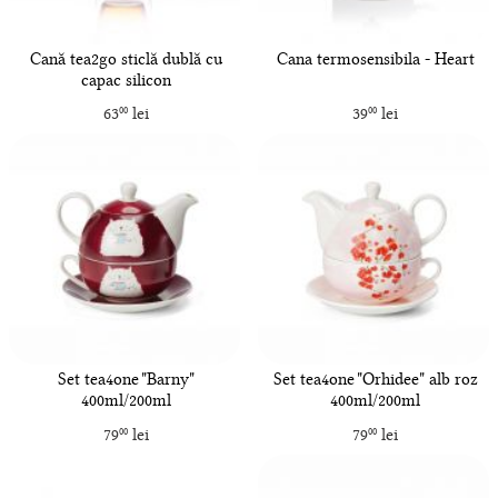
Cană tea2go sticlă dublă cu
Cana termosensibila - Heart
capac silicon
63
lei
39
lei
00
00
Set tea4one "Barny"
Set tea4one "Orhidee" alb roz
400ml/200ml
400ml/200ml
79
lei
79
lei
00
00