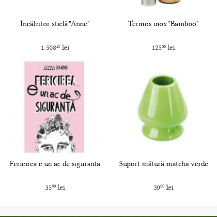
Încălzitor sticlă "Anne"
Termos inox "Bamboo"
1.508
lei
125
lei
40
00
Fericirea e un ac de siguranta
Suport mătură matcha verde
35
lei
39
lei
00
00