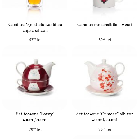
Cană tea2go sticlă dublă cu
Cana termosensibila - Heart
capac silicon
63
lei
39
lei
00
00
Set tea4one "Barny"
Set tea4one "Orhidee" alb roz
400ml/200ml
400ml/200ml
79
lei
79
lei
00
00