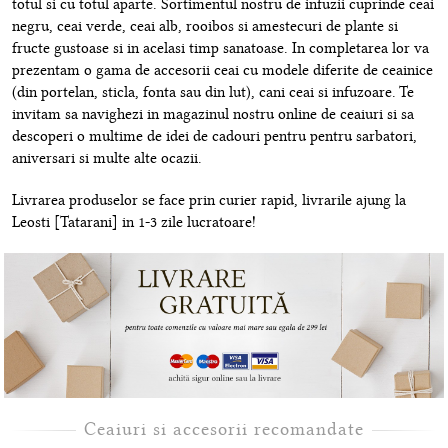
totul si cu totul aparte. Sortimentul nostru de infuzii cuprinde ceai
negru, ceai verde, ceai alb, rooibos si amestecuri de plante si
fructe gustoase si in acelasi timp sanatoase. In completarea lor va
prezentam o gama de accesorii ceai cu modele diferite de ceainice
(din portelan, sticla, fonta sau din lut), cani ceai si infuzoare. Te
invitam sa navighezi in magazinul nostru online de ceaiuri si sa
descoperi o multime de idei de cadouri pentru pentru sarbatori,
aniversari si multe alte ocazii.
Livrarea produselor se face prin curier rapid, livrarile ajung la
Leosti [Tatarani] in 1-3 zile lucratoare!
Ceaiuri si accesorii recomandate