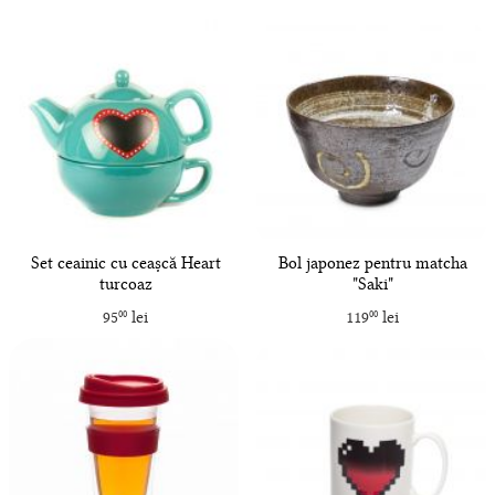
Set ceainic cu ceașcă Heart
Bol japonez pentru matcha
turcoaz
"Saki"
95
lei
119
lei
00
00