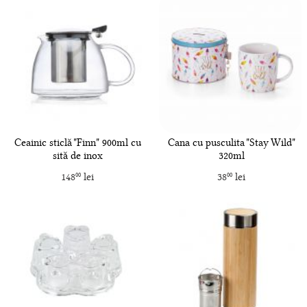
Ceainic sticlă "Finn" 900ml cu
Cana cu pusculita "Stay Wild"
sită de inox
320ml
148
lei
38
lei
00
00