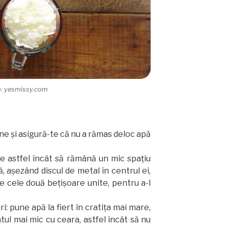
o: yesmissy.com
ne şi asigură-te că nu a rămas deloc apă
e astfel încât să rămână un mic spaţiu
că, aşezând discul de metal în centrul ei,
tre cele două beţişoare unite, pentru a-l
: pune apă la fiert în cratiţa mai mare,
tul mai mic cu ceara, astfel încât să nu