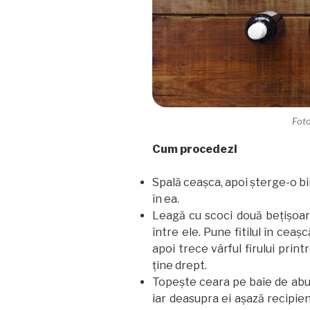
Fot
Cum procedezi
Spală ceaşca, apoi şterge-o bi
în ea.
Leagă cu scoci două beţişoar
între ele. Pune fitilul în ceaş
apoi trece vârful firului prin
ţine drept.
Topeşte ceara pe baie de aburi
iar deasupra ei aşază recipien