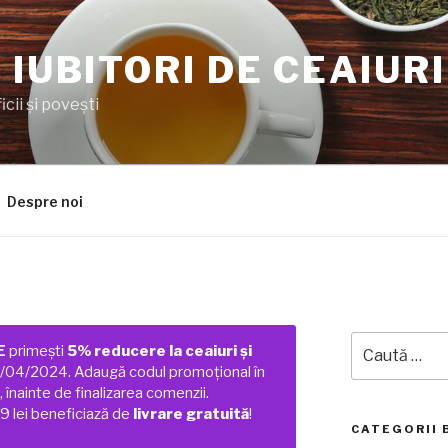
 IUBITORI DE CEAIURI
cii şi poveşti
Despre noi
Caută
E
primești
5% reducere la ceaiuri și
după:
01/04/2024. Adaugă codul promoțional în
 înainte de finalizarea comenzii.
 lei beneficiază de
livrare gratuită
!
CATEGORII 