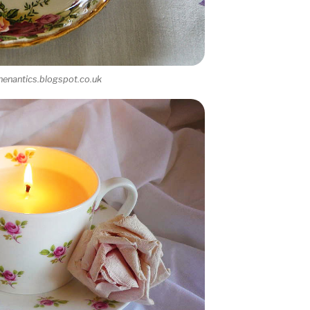
henantics.blogspot.co.uk