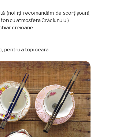
tă (noi îţi recomandăm de scorţişoară,
n ton cu atmosfera Crăciunului)
chiar creioane
ic, pentru a topi ceara