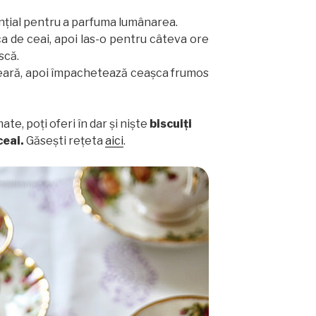
enţial pentru a parfuma lumânarea.
a de ceai, apoi las-o pentru câteva ore
scă.
eară, apoi împachetează ceaşca frumos
te, poţi oferi în dar şi nişte
biscuiţi
ceai.
Găseşti reţeta
aici
.