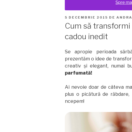
Spre ma
PUBLICAT
5 DECEMBRIE 2015
DE
ANDR
PE
Cum să transformi 
cadou inedit
Se apropie perioada sărbă
prezentăm o idee de transform
creativ şi elegant, numai b
parfumată!
Ai nevoie doar de câteva mat
plus o picătură de răbdare, i
ncepem!