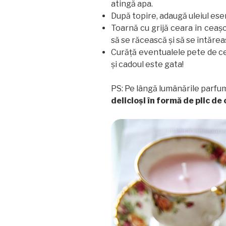
atingă apa.
După topire, adaugă uleiul es
Toarnă cu grijă ceara în ceaşc
să se răcească şi să se întărea
Curăţă eventualele pete de c
şi cadoul este gata!
PS: Pe lângă lumânările parfuma
delicioşi în formă de plic de 