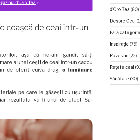
gazinul d'Oro Tea
»
d'Oro Tea
(80)
A
Despre Ceai
(1
o ceaşcă de ceai într-un
Fara categori
Inspirație
(75)
torilor, aşa că ne-am gândit să-ţi
Povestiri
(22)
are a unei ceşti de ceai într-un cadou
Rețete ceai
(9
un de oferit cuiva drag:
o
lumânare
Sănătate
(30)
eriale pe care le găseşti cu uşurinţă,
ar rezultatul va fi unul de efect. Să-