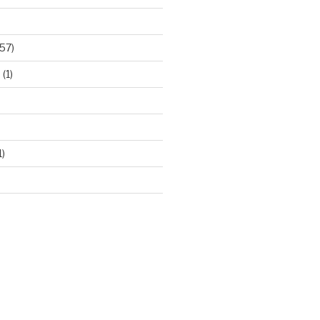
57)
e
(1)
1)