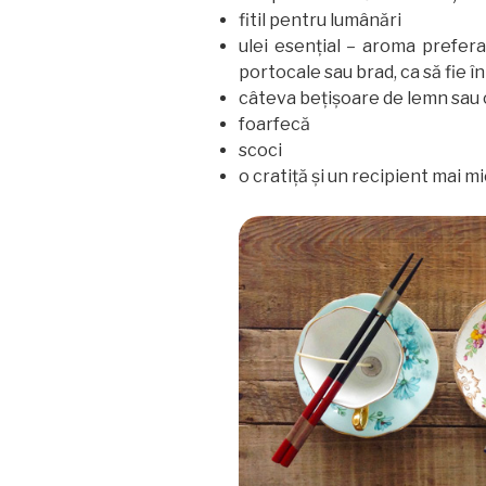
fitil pentru lumânări
ulei esenţial – aroma prefera
portocale sau brad, ca să fie î
câteva beţişoare de lemn sau 
foarfecă
scoci
o cratiţă şi un recipient mai m