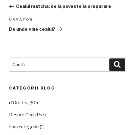
în
anterior
Ceaiul matcha: de la poveste la preparare
articole
Articolul
URMĂTOR
următor
De unde vine ceaiul?
Caută
Căuta
după:
CATEGORII BLOG
d'Oro Tea
(80)
Despre Ceai
(157)
Fara categorie
(1)