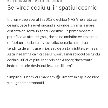
PUBLICAT
23 FEBRUARIE 2014
DE
DORO
PE
Servirea ceaiului in spatiul cosmic
Intr-un video aparut in 2003 o echipa NASA ne arata ca
ceaiul poate fi servit oricand si oriunde, chiar si la mare
distanta de Terra, in spatiul cosmic. La prima vedere nu
pare fi ceva atat de greu, dar sa ne amintim ce inseamna
defapt un spatiul fara gravitatie: lucrurile nu mai au
tendinta de a fi trase in jos sau de a sta linistite pe masa.
Asta inseamna ca nici ceaiul nu-si va mai sti locul pe fundul
ceainicului, ci va pluti liber prin aer. Asadar, daca toate
instrumentele devin inutile… cum il bem?
Simplu: nu il bem, ci il mancam. 🙂 Urmariti in clip la ce idee
s-au gandit astronautii.