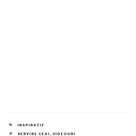
CATEGORII
INSPIRAȚIE
ETICHETE
SERVIRE CEAI
,
VIDEOURI