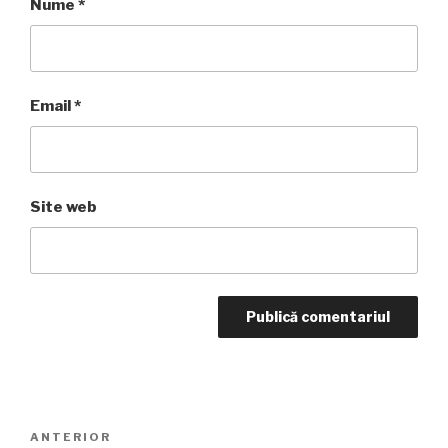
Nume
*
Email
*
Site web
Navigare
Articolul
ANTERIOR