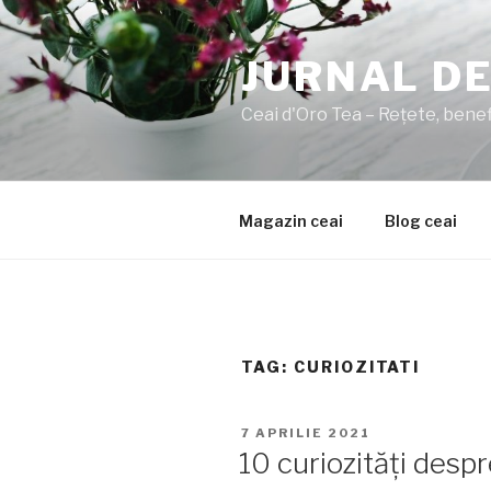
Sari
la
JURNAL DE
conținut
Ceai d'Oro Tea – Rețete, benefi
Magazin ceai
Blog ceai
TAG:
CURIOZITATI
PUBLICAT
7 APRILIE 2021
PE
10 curiozități despr