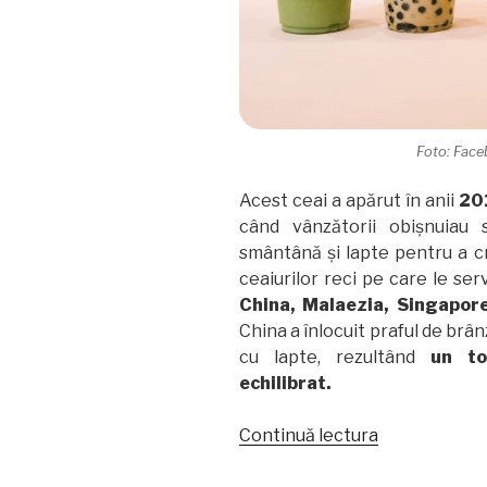
Foto: Face
Acest ceai a apărut în anii
20
când vânzătorii obișnuiau
smântână și lapte pentru a 
ceaiurilor reci pe care le se
China, Malaezia, Singapor
China a înlocuit praful de brâ
cu lapte, rezultând
un to
echilibrat.
„În
Continuă lectura
trend:
ceai