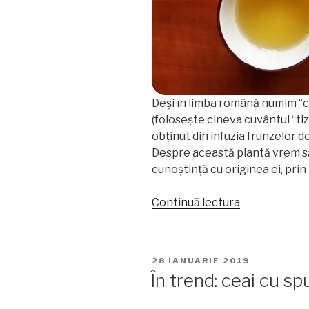
Deși în limba română numim “cea
(folosește cineva cuvântul “tiz
obținut din infuzia frunzelor d
Despre această plantă vrem să
cunoștință cu originea ei, prin
„10
Continuă lectura
curiozități
despre
planta
PUBLICAT
28 IANUARIE 2019
ceaiului”
PE
În trend: ceai cu s