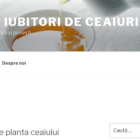
 IUBITORI DE CEAIURI
cii şi poveşti
Despre noi
Caută
e planta ceaiului
după: