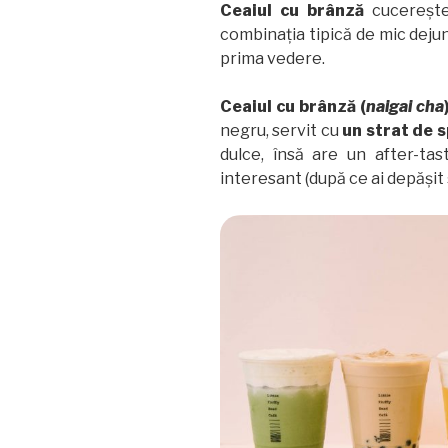
Ceaiul cu brânză
cucerește
combinația tipică de mic dejun
prima vedere.
Ceaiul cu brânză (
naigai cha
negru, servit cu
un strat de 
dulce, însă are un after-ta
interesant (după ce ai depășit ș