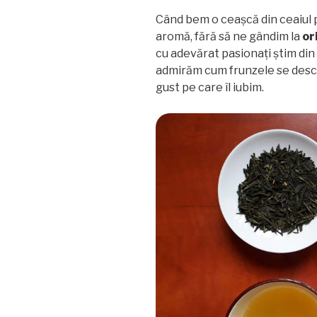
Când bem o ceașcă din ceaiul 
aromă, fără să ne gândim la
or
cu adevărat pasionați știm din
admirăm cum frunzele se deschi
gust pe care îl iubim.