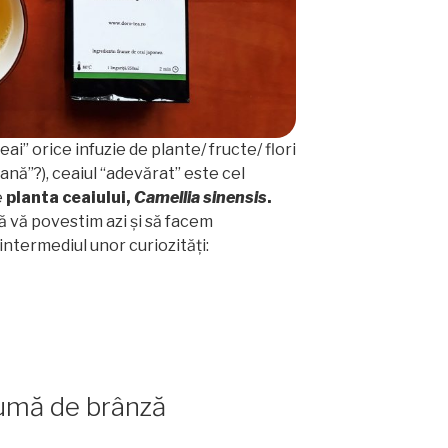
i” orice infuzie de plante/ fructe/ flori
ană”?), ceaiul “adevărat” este cel
e
planta ceaiului,
Camellia sinensis
.
 vă povestim azi și să facem
 intermediul unor curiozități:
pumă de brânză