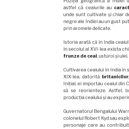
Poziția geografică a Indiei
astfel că ceaiurile au
caract
unde sunt cultivate și chiar de
negre ale Indiei au un gust pu
prin aromele delicate.
Istoria arată că în India ceaiu
în secolul al XVI-lea exista ch
frunze de ceai
, usturoi și ulei.
Cultivarea ceaiului în India în
XIX-lea, datorită
britanicilor
Inițial, ei importau ceaiul din 
să se reorienteze. Astfel, b
producția ceaiului și au experi
Guvernatorul Bengalului Warre
colonelul Robert Kyd sau expl
personaje care au contribuit