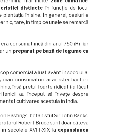
 determină mai multe
zone climatice
,
eristici distincte
în funcție de locul
 plantația în sine. În general, ceaiurile
ternic, tare, în timp ce unele se remarcă
l era consumat încă din anul 750 îHr, iar
iar un
preparat pe bază de legume cu
 scop comercial a luat avânt în secolul al
,
mari consumatori ai acestei băuturi.
China, însă prețul foarte ridicat i-a făcut
ritanicii au început să învețe despre
mentat cultivarea acestuia în India.
n Hastings, botanistul Sir John Banks,
oratorul Robert Bruce sunt doar câteva
 în secolele XVIII-XIX la
expansiunea