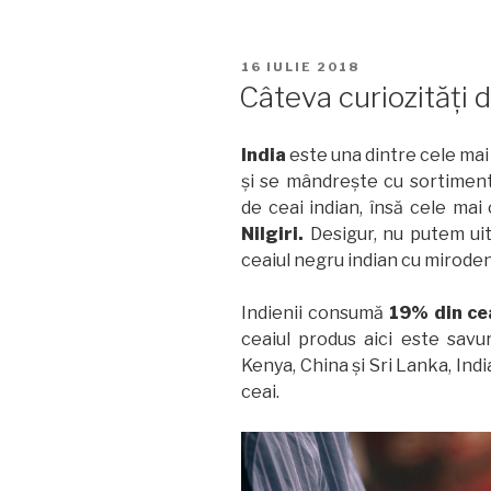
cu
spumă
PUBLICAT
16 IULIE 2018
de
PE
Câteva curiozități 
brânză”
India
este una dintre cele mai
și se mândrește cu sortiment
de ceai indian, însă cele ma
Nilgiri.
Desigur, nu putem ui
ceaiul negru indian cu mirodeni
Indienii consumă
19% din ce
ceaiul produs aici este savura
Kenya, China și Sri Lanka, Ind
ceai.