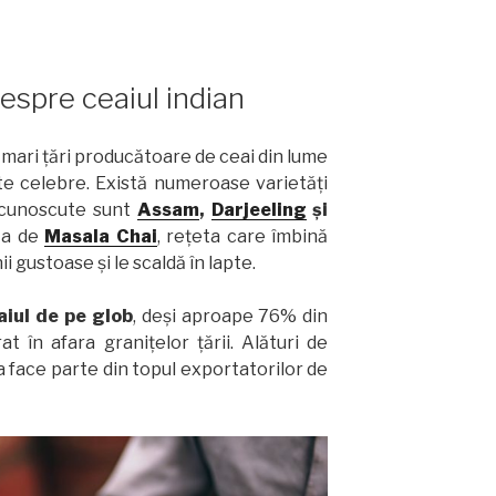
despre ceaiul indian
 mari țări producătoare de ceai din lume
e celebre. Există numeroase varietăți
i cunoscute sunt
Assam
,
Darjeeling
și
ta de
Masala Chai
, rețeta care îmbină
i gustoase și le scaldă în lapte.
aiul de pe glob
, deși aproape 76% din
t în afara granițelor țării. Alături de
ia face parte din topul exportatorilor de