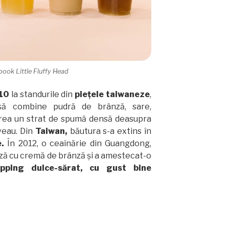
book Little Fluffy Head
10
la standurile din
piețele taiwaneze
,
 să combine pudră de brânză, sare,
crea un strat de spumă densă deasupra
rveau. Din
Taiwan,
băutura s-a extins în
e.
În 2012, o ceainărie din Guangdong,
nză cu cremă de brânză și a amestecat-o
pping dulce-sărat, cu gust bine