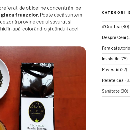
preferat, de obicei ne concentrăm pe
CATEGORII 
iginea frunzelor
. Poate dacă suntem
 ce zonă provine ceaiul savurat și
d'Oro Tea
(80)
d în apă, colorând-o și dându-i acel
Despre Ceai
(1
Fara categori
Inspirație
(75)
Povestiri
(22)
Rețete ceai
(9
Sănătate
(30)