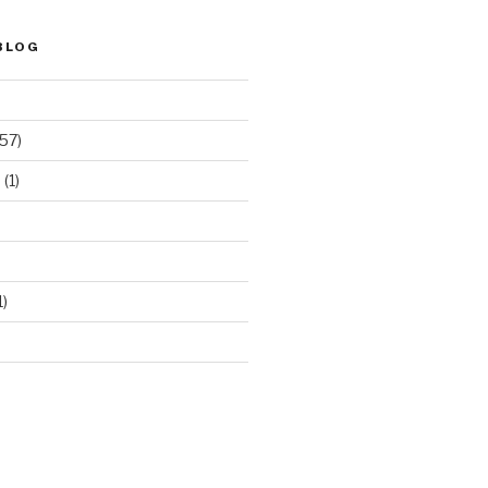
BLOG
57)
e
(1)
1)