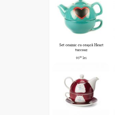
Set ceainic cu ceașcă Heart
turcoaz
95
lei
00