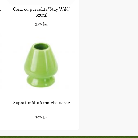
ă
Cana cu pusculita "Stay Wild"
320ml
38
lei
00
Suport mătură matcha verde
39
lei
00