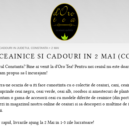
 CADOURI IN JUDETUL CONSTANTA
>
2 MAI
 CEAINICE SI CADOURI IN 2 MAI (
ul Constanta? Bine ai venit la d'Oro Tea! Pentru noi ceaiul nu este doar
e-am propus sa-l incurajam!
-ne ocazia de-a iti face cunostinta cu o colectie de ceaiuri, cani, ceain
uprinde ceai negru, ceai verde, ceai alb, rooibos si amestecuri de plante
tam o gama de accesorii ceai cu modele diferite de ceainice (din portela
hezi in magazinul nostru online de ceaiuri si sa descoperi o multime de
i.
rapid, livrarile ajung la 2 Mai in 1-3 zile lucratoare!