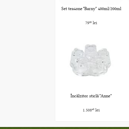
Set tea4one "Barny" 400ml/200ml
79
lei
00
Încălzitor sticlă "Anne"
1.508
lei
40