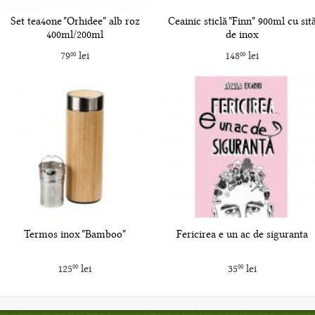
Set tea4one "Orhidee" alb roz
Ceainic sticlă "Finn" 900ml cu sit
400ml/200ml
de inox
79
lei
148
lei
00
00
Termos inox "Bamboo"
Fericirea e un ac de siguranta
125
lei
35
lei
00
00