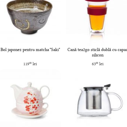
Bol japonez pentru matcha "Saki"
Cană tea2go sticlă dublă cu capa
silicon
119
lei
63
lei
00
00