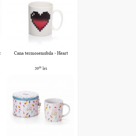
c
Cana termosensibila - Heart
39
lei
00