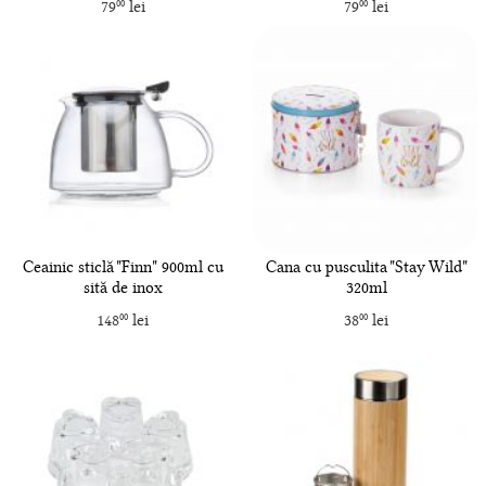
79
lei
79
lei
00
00
Ceainic sticlă "Finn" 900ml cu
Cana cu pusculita "Stay Wild"
sită de inox
320ml
148
lei
38
lei
00
00