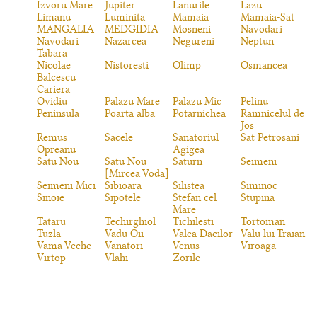
Izvoru Mare
Jupiter
Lanurile
Lazu
Limanu
Luminita
Mamaia
Mamaia-Sat
MANGALIA
MEDGIDIA
Mosneni
Navodari
Navodari
Nazarcea
Negureni
Neptun
Tabara
Nicolae
Nistoresti
Olimp
Osmancea
Balcescu
Cariera
Ovidiu
Palazu Mare
Palazu Mic
Pelinu
Peninsula
Poarta alba
Potarnichea
Ramnicelul de
Jos
Remus
Sacele
Sanatoriul
Sat Petrosani
Opreanu
Agigea
Satu Nou
Satu Nou
Saturn
Seimeni
[Mircea Voda]
Seimeni Mici
Sibioara
Silistea
Siminoc
Sinoie
Sipotele
Stefan cel
Stupina
Mare
Tataru
Techirghiol
Tichilesti
Tortoman
Tuzla
Vadu Oii
Valea Dacilor
Valu lui Traian
Vama Veche
Vanatori
Venus
Viroaga
Virtop
Vlahi
Zorile