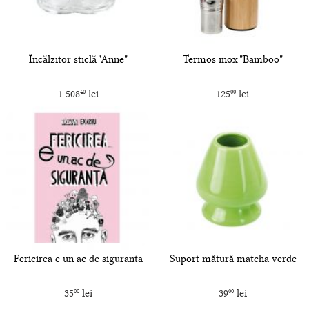
Încălzitor sticlă "Anne"
Termos inox "Bamboo"
1.508
lei
125
lei
40
00
Fericirea e un ac de siguranta
Suport mătură matcha verde
35
lei
39
lei
00
00