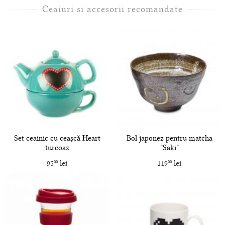
Ceaiuri si accesorii recomandate
Set ceainic cu ceașcă Heart
Bol japonez pentru matcha
turcoaz
"Saki"
95
lei
119
lei
00
00