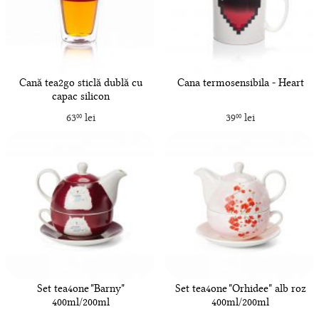
Cană tea2go sticlă dublă cu
Cana termosensibila - Heart
capac silicon
63
lei
39
lei
00
00
Set tea4one "Barny"
Set tea4one "Orhidee" alb roz
400ml/200ml
400ml/200ml