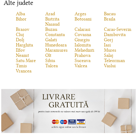
Alte judete
Alba
Arad
Arges
Bacau
Bihor
Bistrita
Botosani
Braila
Nasaud
Brasov
Buzau
Calarasi
Caras-Severin
Cluj
Constanta
Covasna
Dambovita
Dolj
Galati
Giurgiu
Gorj
Harghita
Hunedoara
Ialomita
Iasi
Ilfov
Maramures
Mehedinti
Mures
Neamt
Olt
Prahova
Salaj
Satu Mare
Sibiu
Suceava
Teleorman
Timis
Tulcea
Valcea
Vaslui
Vrancea