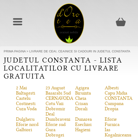
PRIMA PAGINA
>
LIVRARE DE CEAI, CEAINICE SI CADOURI IN JUDETUL CONSTANTA
JUDETUL CONSTANTA - LISTA
LOCALITATILOR CU LIVRARE
GRATUITA
2 Mai
23 August
Agigea
Albesti
Baltagesti
Basarabi Sud
Biruinta
Capu Midia
Castelu
CERNAVODA
Cheia
CONSTANTA
Costinesti
Cotu Vaii
Crisan
Cumpana
Cuza Voda
Dobromir
Dorali
Dropia
Deal
Dulgheru
Dumbraveni
Dunarea
Eforie
Eforie nord
Eforie sud
Esechioi
Furnica
Galbiori
Gura
Hagieni
Ias
Dobrogei
Kogalniceanu