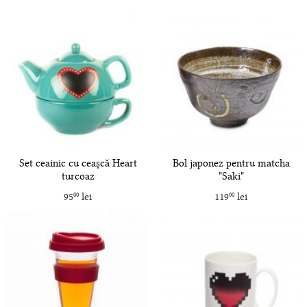
Set ceainic cu ceașcă Heart
Bol japonez pentru matcha
turcoaz
"Saki"
95
lei
119
lei
00
00