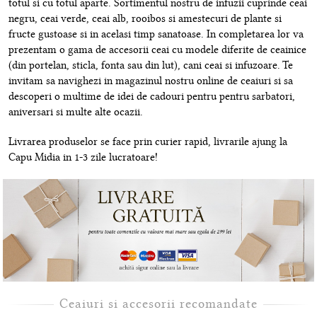
totul si cu totul aparte. Sortimentul nostru de infuzii cuprinde ceai
negru, ceai verde, ceai alb, rooibos si amestecuri de plante si
fructe gustoase si in acelasi timp sanatoase. In completarea lor va
prezentam o gama de accesorii ceai cu modele diferite de ceainice
(din portelan, sticla, fonta sau din lut), cani ceai si infuzoare. Te
invitam sa navighezi in magazinul nostru online de ceaiuri si sa
descoperi o multime de idei de cadouri pentru pentru sarbatori,
aniversari si multe alte ocazii.
Livrarea produselor se face prin curier rapid, livrarile ajung la
Capu Midia in 1-3 zile lucratoare!
Ceaiuri si accesorii recomandate