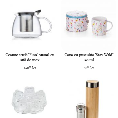
Ceainic sticlă "Finn" 900ml cu
Cana cu pusculita "Stay Wild"
sită de inox
320ml
148
lei
38
lei
00
00