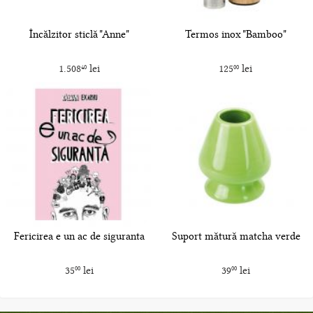
Încălzitor sticlă "Anne"
Termos inox "Bamboo"
1.508
lei
125
lei
40
00
Fericirea e un ac de siguranta
Suport mătură matcha verde
35
lei
39
lei
00
00