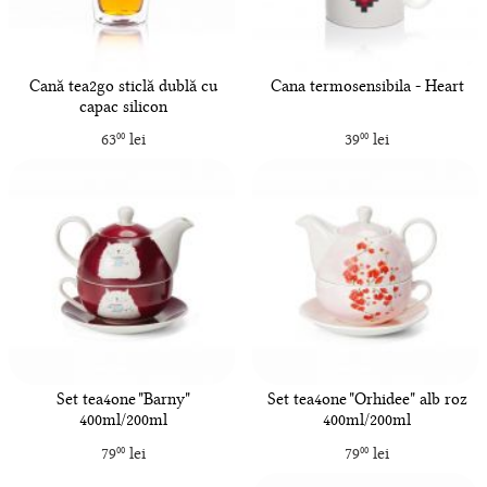
Cană tea2go sticlă dublă cu
Cana termosensibila - Heart
capac silicon
63
lei
39
lei
00
00
Set tea4one "Barny"
Set tea4one "Orhidee" alb roz
400ml/200ml
400ml/200ml
79
lei
79
lei
00
00