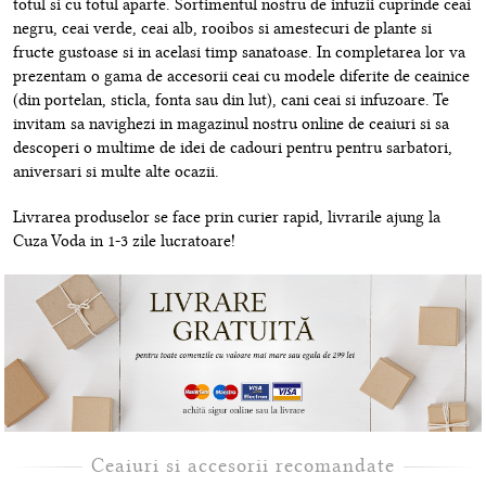
totul si cu totul aparte. Sortimentul nostru de infuzii cuprinde ceai
negru, ceai verde, ceai alb, rooibos si amestecuri de plante si
fructe gustoase si in acelasi timp sanatoase. In completarea lor va
prezentam o gama de accesorii ceai cu modele diferite de ceainice
(din portelan, sticla, fonta sau din lut), cani ceai si infuzoare. Te
invitam sa navighezi in magazinul nostru online de ceaiuri si sa
descoperi o multime de idei de cadouri pentru pentru sarbatori,
aniversari si multe alte ocazii.
Livrarea produselor se face prin curier rapid, livrarile ajung la
Cuza Voda in 1-3 zile lucratoare!
Ceaiuri si accesorii recomandate