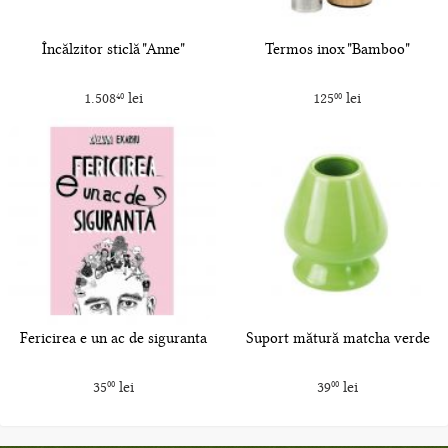
Încălzitor sticlă "Anne"
Termos inox "Bamboo"
1.508
lei
125
lei
40
00
Fericirea e un ac de siguranta
Suport mătură matcha verde
35
lei
39
lei
00
00