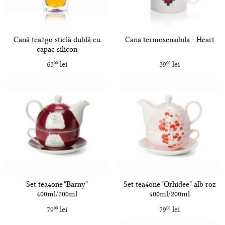
Cană tea2go sticlă dublă cu
Cana termosensibila - Heart
capac silicon
63
lei
39
lei
00
00
Set tea4one "Barny"
Set tea4one "Orhidee" alb roz
400ml/200ml
400ml/200ml
79
lei
79
lei
00
00