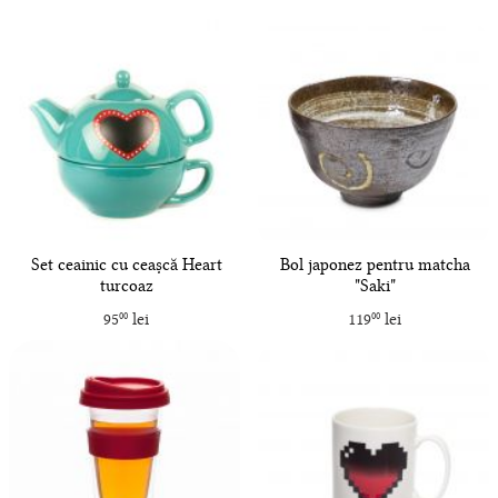
Set ceainic cu ceașcă Heart
Bol japonez pentru matcha
turcoaz
"Saki"
95
lei
119
lei
00
00