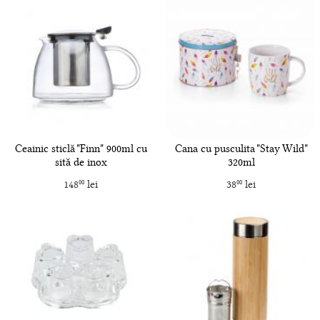
Ceainic sticlă "Finn" 900ml cu
Cana cu pusculita "Stay Wild"
sită de inox
320ml
148
lei
38
lei
00
00