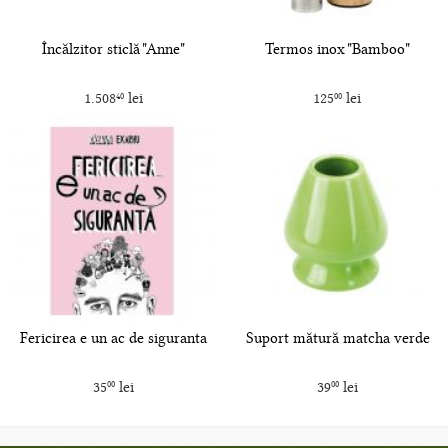
Încălzitor sticlă "Anne"
Termos inox "Bamboo"
1.508
lei
125
lei
40
00
Fericirea e un ac de siguranta
Suport mătură matcha verde
35
lei
39
lei
00
00