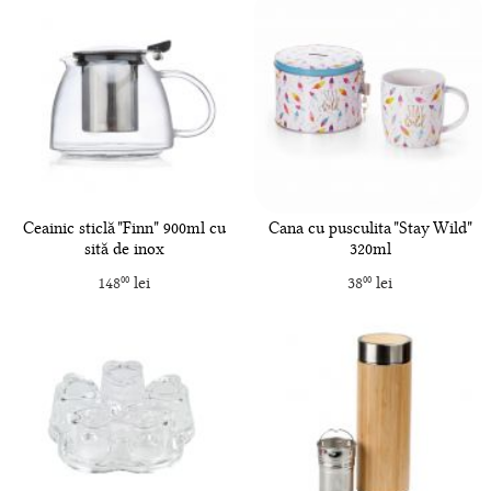
Ceainic sticlă "Finn" 900ml cu
Cana cu pusculita "Stay Wild"
sită de inox
320ml
148
lei
38
lei
00
00