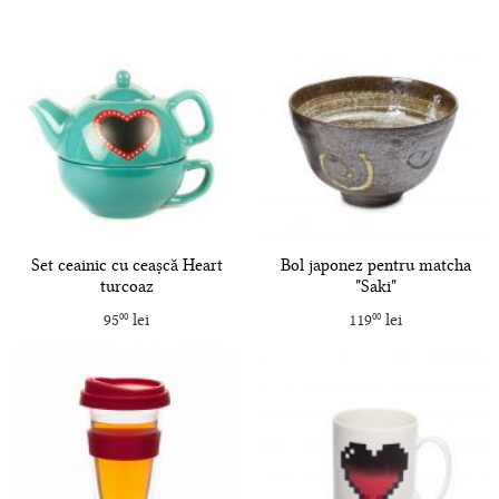
Set ceainic cu ceașcă Heart
Bol japonez pentru matcha
turcoaz
"Saki"
95
lei
119
lei
00
00