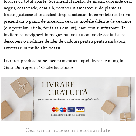
totul si cu totul aparte. Sortimentul nostru de infuzii cuprinde ceai
negru, ceai verde, ceai alb, rooibos si amestecuri de plante si
fructe gustoase si in acelasi timp sanatoase. In completarea lor va
prezentam o gama de accesorii ceai cu modele diferite de ceainice
(din portelan, sticla, fonta sau din lut), cani ceai si infuzoare. Te
invitam sa navighezi in magazinul nostru online de ceaiuri si sa
descoperi o multime de idei de cadouri pentru pentru sarbatori,
aniversari si multe alte ocazii.
Livrarea produselor se face prin curier rapid, livrarile ajung la
Gura Dobrogei in 1-3 zile lucratoare!
Ceaiuri si accesorii recomandate