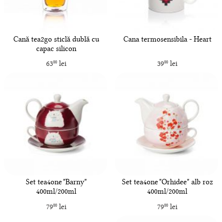
Cană tea2go sticlă dublă cu
Cana termosensibila - Heart
capac silicon
63
lei
39
lei
00
00
Set tea4one "Barny"
Set tea4one "Orhidee" alb roz
400ml/200ml
400ml/200ml
79
lei
79
lei
00
00