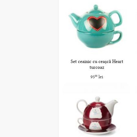
Set ceainic cu ceașcă Heart
turcoaz
95
lei
00