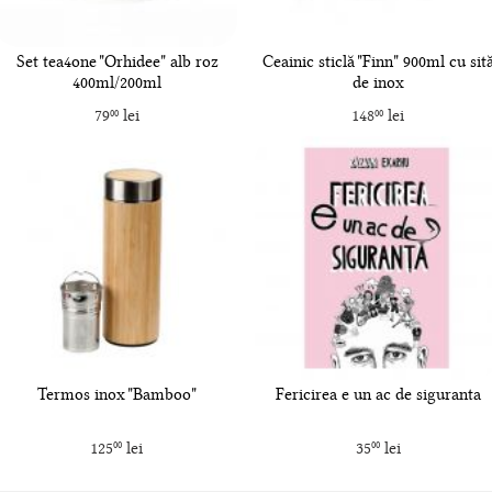
Set tea4one "Orhidee" alb roz
Ceainic sticlă "Finn" 900ml cu sit
400ml/200ml
de inox
79
lei
148
lei
00
00
Termos inox "Bamboo"
Fericirea e un ac de siguranta
125
lei
35
lei
00
00