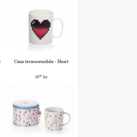
c
Cana termosensibila - Heart
39
lei
00