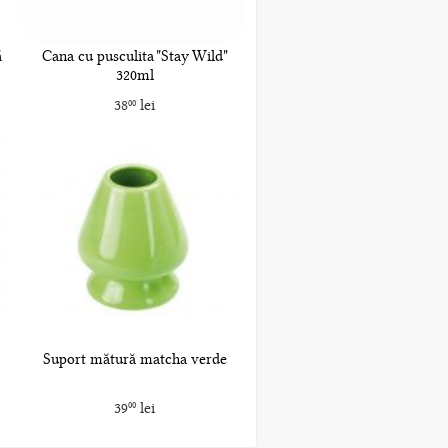
ă
Cana cu pusculita "Stay Wild"
320ml
38
lei
00
Suport mătură matcha verde
39
lei
00