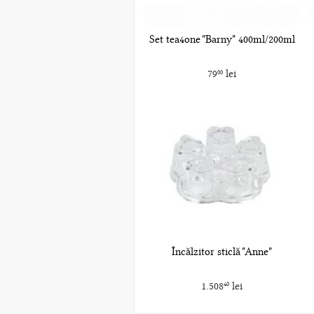
Set tea4one "Barny" 400ml/200ml
79
lei
00
Încălzitor sticlă "Anne"
1.508
lei
40