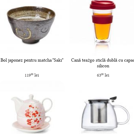
Bol japonez pentru matcha "Saki"
Cană tea2go sticlă dublă cu capa
silicon
119
lei
63
lei
00
00