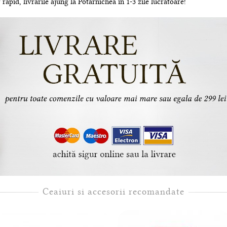
rapid, livrarile ajung la Potarnichea in 1-3 zile lucratoare!
Ceaiuri si accesorii recomandate