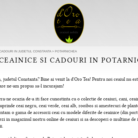
 CADOURI IN JUDETUL CONSTANTA
>
POTARNICHEA
 CEAINICE SI CADOURI IN POTARN
, judetul Constanta? Bine ai venit la d'Oro Tea! Pentru noi ceaiul nu es
 care ne-am propus sa-l incurajam!
-ne ocazia de-a iti face cunostinta cu o colectie de ceaiuri, cani, ceain
uprinde ceai negru, ceai verde, ceai alb, rooibos si amestecuri de plante
tam o gama de accesorii ceai cu modele diferite de ceainice (din portela
hezi in magazinul nostru online de ceaiuri si sa descoperi o multime de
i.