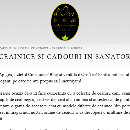
 CADOURI IN JUDETUL CONSTANTA
>
SANATORIUL AGIGEA
 CEAINICE SI CADOURI IN SANATO
Agigea, judetul Constanta? Bine ai venit la d'Oro Tea! Pentru noi ceaiu
 elegant, pe care ne-am propus sa-l incurajam!
-ne ocazia de-a iti face cunostinta cu o colectie de ceaiuri, cani, ceain
uprinde ceai negru, ceai verde, ceai alb, rooibos si amestecuri de plante
tam o gama de accesorii ceai cu modele diferite de ceainice (din portela
hezi in magazinul nostru online de ceaiuri si sa descoperi o multime de
i.