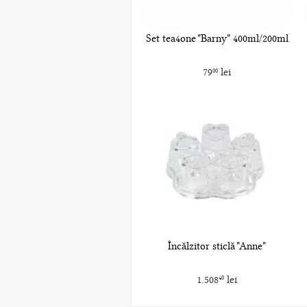
Set tea4one "Barny" 400ml/200ml
79
lei
00
Încălzitor sticlă "Anne"
1.508
lei
40