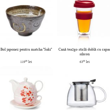
Bol japonez pentru matcha "Saki"
Cană tea2go sticlă dublă cu capa
silicon
119
lei
63
lei
00
00