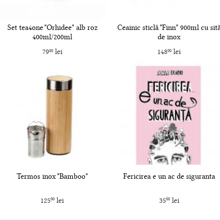
Set tea4one "Orhidee" alb roz
Ceainic sticlă "Finn" 900ml cu sit
400ml/200ml
de inox
79
lei
148
lei
00
00
Termos inox "Bamboo"
Fericirea e un ac de siguranta
125
lei
35
lei
00
00