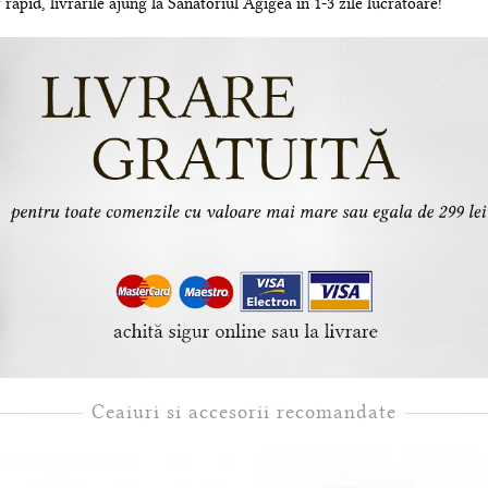
rapid, livrarile ajung la Sanatoriul Agigea in 1-3 zile lucratoare!
Ceaiuri si accesorii recomandate