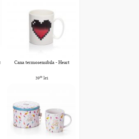
c
Cana termosensibila - Heart
39
lei
00