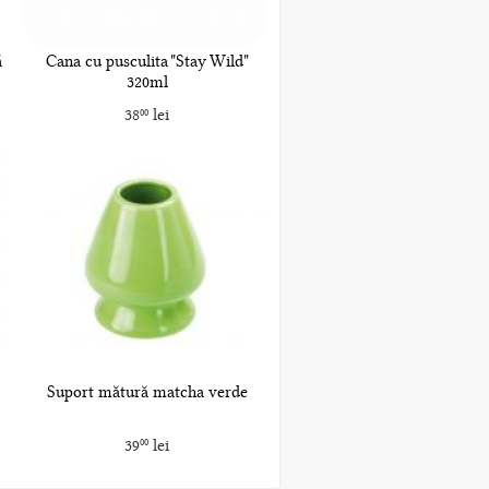
ă
Cana cu pusculita "Stay Wild"
320ml
38
lei
00
Suport mătură matcha verde
39
lei
00