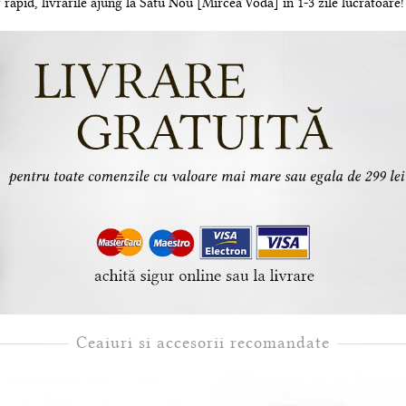
 rapid, livrarile ajung la Satu Nou [Mircea Voda] in 1-3 zile lucratoare!
Ceaiuri si accesorii recomandate