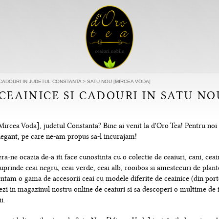
 CADOURI IN JUDETUL CONSTANTA
>
SATU NOU [MIRCEA VODA]
 CEAINICE SI CADOURI IN SATU N
ircea Voda], judetul Constanta? Bine ai venit la d'Oro Tea! Pentru noi
 elegant, pe care ne-am propus sa-l incurajam!
-ne ocazia de-a iti face cunostinta cu o colectie de ceaiuri, cani, ceain
uprinde ceai negru, ceai verde, ceai alb, rooibos si amestecuri de plante
tam o gama de accesorii ceai cu modele diferite de ceainice (din portela
hezi in magazinul nostru online de ceaiuri si sa descoperi o multime de
i.