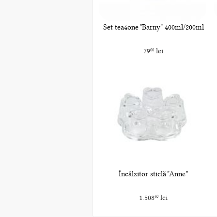
Set tea4one "Barny" 400ml/200ml
79
lei
00
Încălzitor sticlă "Anne"
1.508
lei
40