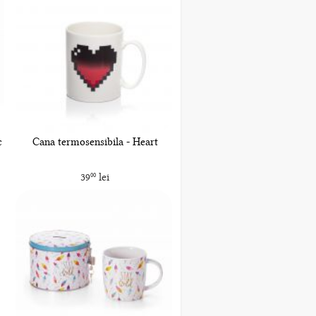
c
Cana termosensibila - Heart
39
lei
00