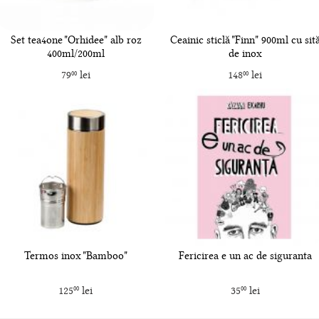
Set tea4one "Orhidee" alb roz
Ceainic sticlă "Finn" 900ml cu sit
400ml/200ml
de inox
79
lei
148
lei
00
00
Termos inox "Bamboo"
Fericirea e un ac de siguranta
125
lei
35
lei
00
00