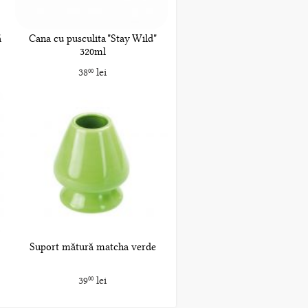
ă
Cana cu pusculita "Stay Wild"
320ml
38
lei
00
Suport mătură matcha verde
39
lei
00