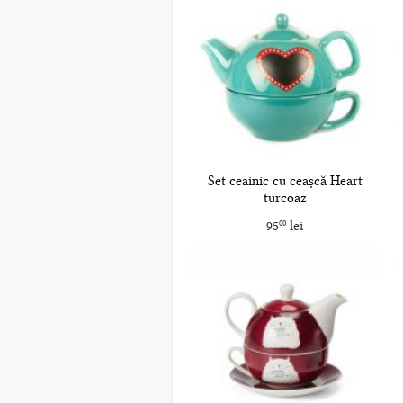
Set ceainic cu ceașcă Heart
turcoaz
95
lei
00