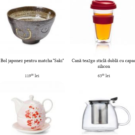
Bol japonez pentru matcha "Saki"
Cană tea2go sticlă dublă cu capa
silicon
119
lei
63
lei
00
00