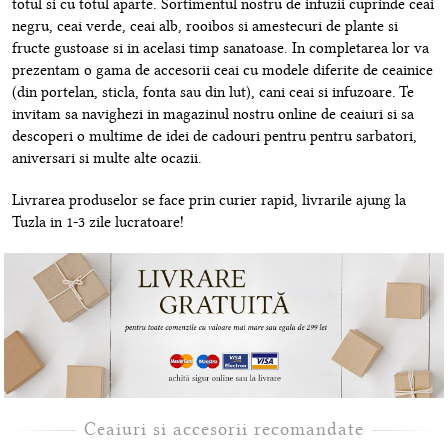
totul si cu totul aparte. Sortimentul nostru de infuzii cuprinde ceai
negru, ceai verde, ceai alb, rooibos si amestecuri de plante si
fructe gustoase si in acelasi timp sanatoase. In completarea lor va
prezentam o gama de accesorii ceai cu modele diferite de ceainice
(din portelan, sticla, fonta sau din lut), cani ceai si infuzoare. Te
invitam sa navighezi in magazinul nostru online de ceaiuri si sa
descoperi o multime de idei de cadouri pentru pentru sarbatori,
aniversari si multe alte ocazii.
Livrarea produselor se face prin curier rapid, livrarile ajung la
Tuzla in 1-3 zile lucratoare!
Ceaiuri si accesorii recomandate