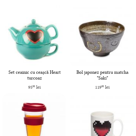
Set ceainic cu ceașcă Heart
Bol japonez pentru matcha
turcoaz
"Saki"
95
lei
119
lei
00
00