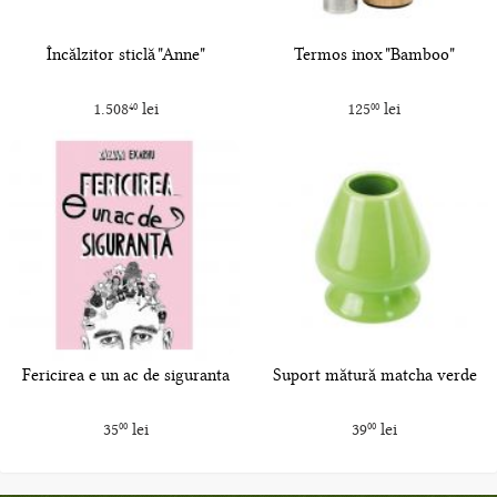
Încălzitor sticlă "Anne"
Termos inox "Bamboo"
1.508
lei
125
lei
40
00
Fericirea e un ac de siguranta
Suport mătură matcha verde
35
lei
39
lei
00
00