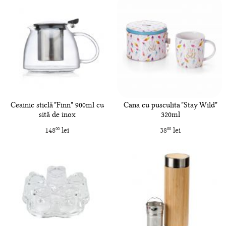
Ceainic sticlă "Finn" 900ml cu
Cana cu pusculita "Stay Wild"
sită de inox
320ml
148
lei
38
lei
00
00