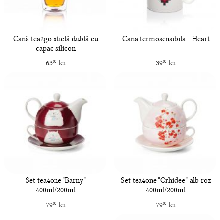
Cană tea2go sticlă dublă cu
Cana termosensibila - Heart
capac silicon
63
lei
39
lei
00
00
Set tea4one "Barny"
Set tea4one "Orhidee" alb roz
400ml/200ml
400ml/200ml
79
lei
79
lei
00
00