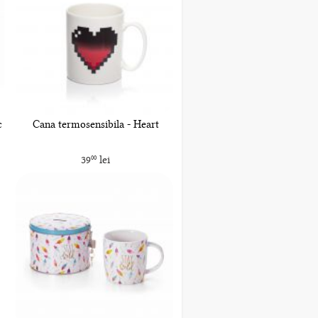
c
Cana termosensibila - Heart
39
lei
00