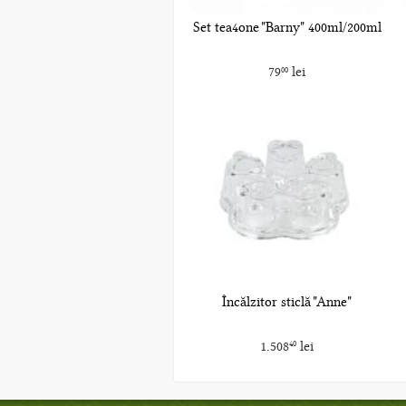
Set tea4one "Barny" 400ml/200ml
79
lei
00
Încălzitor sticlă "Anne"
1.508
lei
40