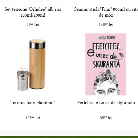
Set tea4one "Orhidee" alb roz
Ceainic sticlă "Finn" 900ml cu sit
400ml/200ml
de inox
79
lei
148
lei
00
00
Termos inox "Bamboo"
Fericirea e un ac de siguranta
125
lei
35
lei
00
00