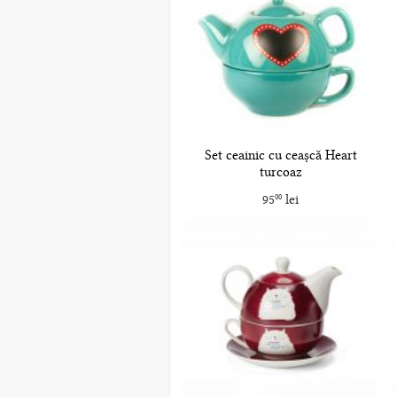
Set ceainic cu ceașcă Heart
turcoaz
95
lei
00