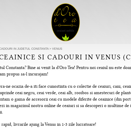
 CADOURI IN JUDETUL CONSTANTA
>
VENUS
 CEAINICE SI CADOURI IN VENUS 
ul Constanta? Bine ai venit la d'Oro Tea! Pentru noi ceaiul nu este doa
e-am propus sa-l incurajam!
-ne ocazia de-a iti face cunostinta cu o colectie de ceaiuri, cani, ceain
uprinde ceai negru, ceai verde, ceai alb, rooibos si amestecuri de plante
tam o gama de accesorii ceai cu modele diferite de ceainice (din portela
hezi in magazinul nostru online de ceaiuri si sa descoperi o multime de
i.
rapid, livrarile ajung la Venus in 1-3 zile lucratoare!