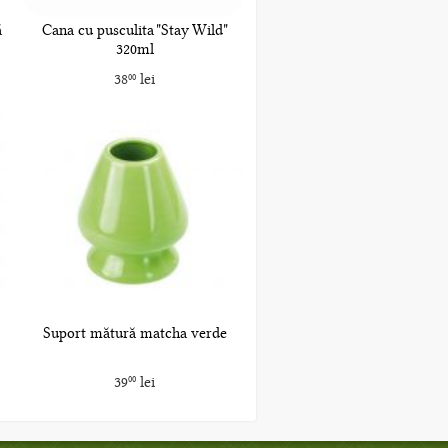
ă
Cana cu pusculita "Stay Wild"
320ml
38
lei
00
Suport mătură matcha verde
39
lei
00