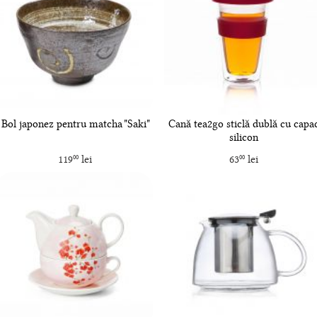
Bol japonez pentru matcha "Saki"
Cană tea2go sticlă dublă cu capa
silicon
119
lei
63
lei
00
00