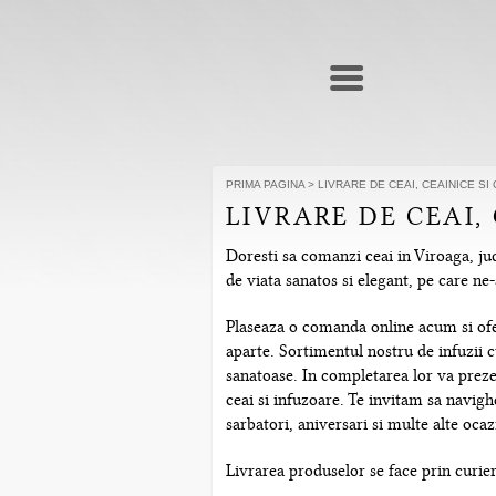
PRIMA PAGINA
>
LIVRARE DE CEAI, CEAINICE SI
LIVRARE DE CEAI,
Doresti sa comanzi ceai in Viroaga, jud
de viata sanatos si elegant, pe care n
Plaseaza o comanda online acum si ofera
aparte. Sortimentul nostru de infuzii c
sanatoase. In completarea lor va prezen
ceai si infuzoare. Te invitam sa navig
sarbatori, aniversari si multe alte ocazi
Livrarea produselor se face prin curier 