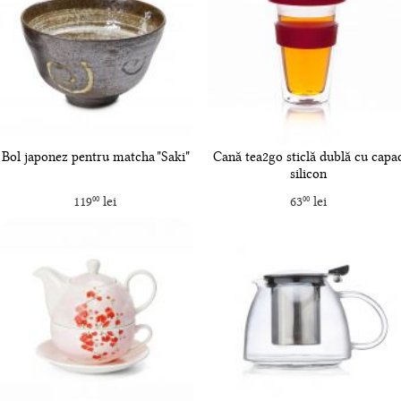
Bol japonez pentru matcha "Saki"
Cană tea2go sticlă dublă cu capa
silicon
119
lei
63
lei
00
00