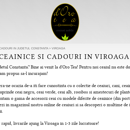
 CADOURI IN JUDETUL CONSTANTA
>
VIROAGA
 CEAINICE SI CADOURI IN VIROAG
etul Constanta? Bine ai venit la d'Oro Tea! Pentru noi ceaiul nu este do
e-am propus sa-l incurajam!
-ne ocazia de-a iti face cunostinta cu o colectie de ceaiuri, cani, ceain
uprinde ceai negru, ceai verde, ceai alb, rooibos si amestecuri de plante
tam o gama de accesorii ceai cu modele diferite de ceainice (din portela
hezi in magazinul nostru online de ceaiuri si sa descoperi o multime de
i.
rapid, livrarile ajung la Viroaga in 1-3 zile lucratoare!