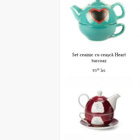
Set ceainic cu ceașcă Heart
turcoaz
95
lei
00