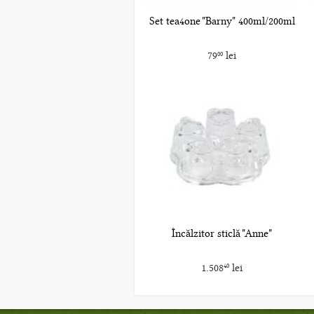
Set tea4one "Barny" 400ml/200ml
79
lei
00
Încălzitor sticlă "Anne"
1.508
lei
40