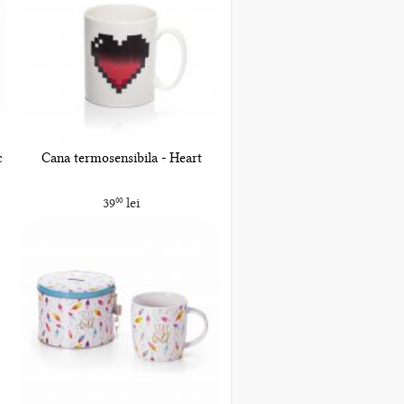
c
Cana termosensibila - Heart
39
lei
00