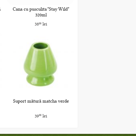
ă
Cana cu pusculita "Stay Wild"
320ml
38
lei
00
Suport mătură matcha verde
39
lei
00