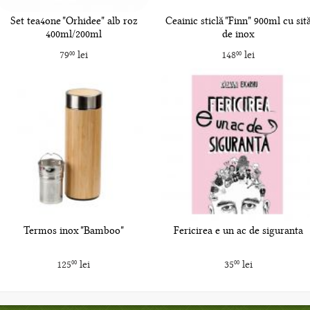
Set tea4one "Orhidee" alb roz
Ceainic sticlă "Finn" 900ml cu sit
400ml/200ml
de inox
79
lei
148
lei
00
00
Termos inox "Bamboo"
Fericirea e un ac de siguranta
125
lei
35
lei
00
00