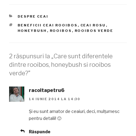
CATEGORII
DESPRE CEAI
ETICHETE
BENEFICII CEAI ROOIBOS
,
CEAI ROSU
,
HONEYBUSH
,
ROOIBOS
,
ROOIBOS VERDE
2 răspunsuri la „Care sunt diferentele
dintre rooibos, honeybush si rooibos
verde?”
racoltapetru6
14 IUNIE 2014 LA 14:30
Și eu sunt amator de ceaiuri, deci, mulțumesc
pentru detalii! 🙂
Răspunde