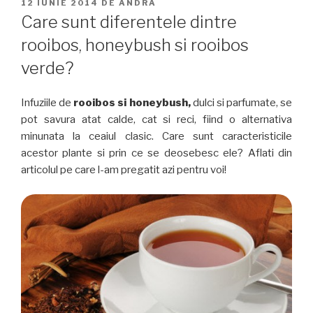
PUBLICAT
12 IUNIE 2014
DE
ANDRA
PE
Care sunt diferentele dintre
rooibos, honeybush si rooibos
verde?
Infuziile de
rooibos si honeybush,
dulci si parfumate, se
pot savura atat calde, cat si reci, fiind o alternativa
minunata la ceaiul clasic. Care sunt caracteristicile
acestor plante si prin ce se deosebesc ele? Aflati din
articolul pe care l-am pregatit azi pentru voi!