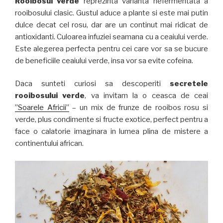
Rooibosul verde
reprezinta varianta nefermentata a
rooibosului clasic. Gustul aduce a plante si este mai putin
dulce decat cel rosu, dar are un continut mai ridicat de
antioxidanti. Culoarea infuziei seamana cu a ceaiului verde.
Este alegerea perfecta pentru cei care vor sa se bucure
de beneficiile ceaiului verde, insa vor sa evite cofeina.
Daca sunteti curiosi sa descoperiti
secretele
rooibosului verde
, va invitam la o ceasca de ceai
”Soarele Africii”
– un mix de frunze de rooibos rosu si
verde, plus condimente si fructe exotice, perfect pentru a
face o calatorie imaginara in lumea plina de mistere a
continentului african.