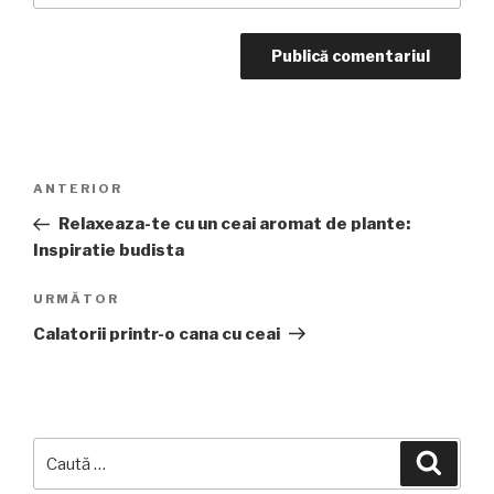
Navigare
Articolul
ANTERIOR
în
anterior
Relaxeaza-te cu un ceai aromat de plante:
articole
Inspiratie budista
Articolul
URMĂTOR
următor
Calatorii printr-o cana cu ceai
Caută
Căuta
după: