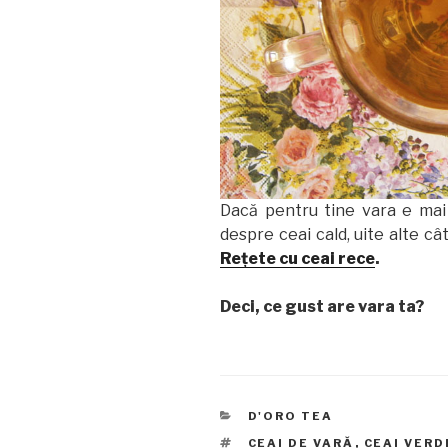
Dacă pentru tine vara e mai
despre ceai cald, uite alte câ
Reţete cu ceai rece
.
Deci, ce gust are vara ta?
CATEGORII
D'ORO TEA
ETICHETE
CEAI DE VARĂ
,
CEAI VERD