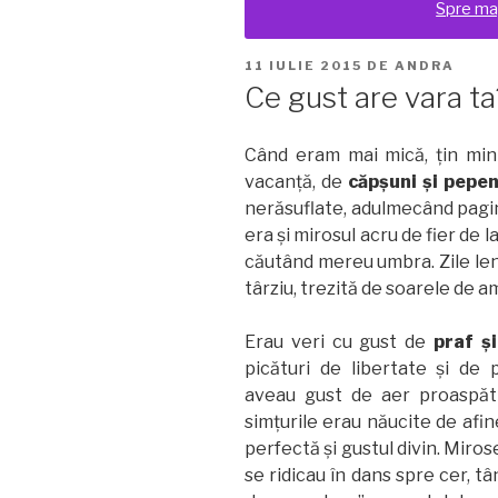
Spre ma
PUBLICAT
11 IULIE 2015
DE
ANDRA
PE
Ce gust are vara ta
Când eram mai mică, ţin mi
vacanţă, de
căpşuni şi pepen
nerăsuflate, adulmecând pagini
era şi mirosul acru de fier de 
căutând mereu umbra. Zile len
târziu, trezită de soarele de a
Erau veri cu gust de
praf ş
picături de libertate şi de pl
aveau gust de aer proaspăt
simţurile erau năucite de afin
perfectă şi gustul divin. Miros
se ridicau în dans spre cer, tâ