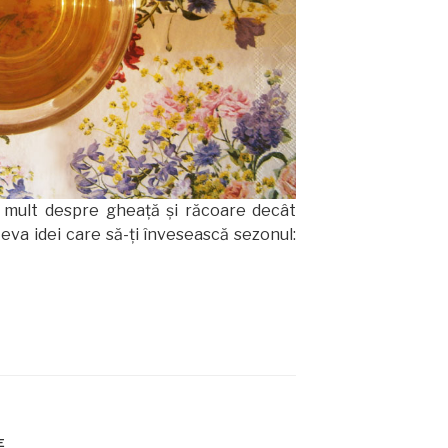
 mult despre gheaţă şi răcoare decât
teva idei care să-ţi învesească sezonul:
E