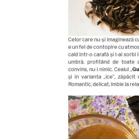
Celor care nu-şi imaginează cu
e un fel de contopire cu atmos
cald într-o carafă şi l-ai sorbi 
umbră, profitând de toate 
convins, nu-i nimic. Ceaiul „
Gu
şi în varianta „ice”, zăpăci
Romantic, delicat, îmbie la rel