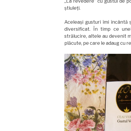
„La revedere” cu gustul de po
ştiuleţi.
Aceleaşi gusturi îmi încântă 
diversificat. În timp ce un
strălucire, altele au devenit 
plăcute, pe care le adaug cu r