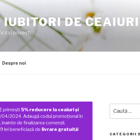
 IUBITORI DE CEAIURI
cii şi poveşti
Despre noi
Caută
E
primești
5% reducere la ceaiuri și
după:
01/04/2024. Adaugă codul promoțional în
 înainte de finalizarea comenzii.
 lei beneficiază de
livrare gratuită
!
CATEGORII 