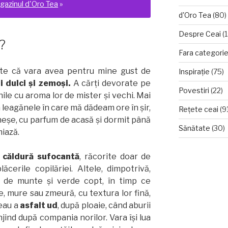
gazinul d'Oro Tea
»
d'Oro Tea
(80)
Despre Ceai
(1
?
Fara categori
nte că vara avea pentru mine gust de
Inspirație
(75)
i dulci şi zemoşi.
A cărţi devorate pe
Povestiri
(22)
le cu aroma lor de mister şi vechi. Mai
la leagănele în care mă dădeam ore în şir,
Rețete ceai
(9
eşe, cu parfum de acasă şi dormit până
Sănătate
(30)
miază.
i căldură sufocantă
, răcorite doar de
ăcerile copilăriei. Altele, dimpotrivă,
 de munte şi verde copt, în timp ce
e, mure sau zmeură, cu textura lor fină,
eau a
asfalt ud
, după ploaie, când aburii
njind după compania norilor. Vara îşi lua