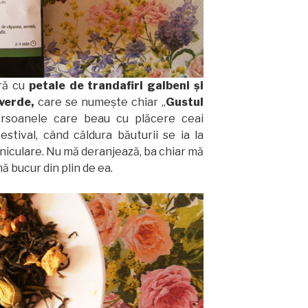
ură cu
petale de trandafiri galbeni şi
 verde,
care se numeşte chiar „
Gustul
rsoanele care beau cu plăcere ceai
estival, când căldura băuturii se ia la
niculare. Nu mă deranjează, ba chiar mă
 bucur din plin de ea.