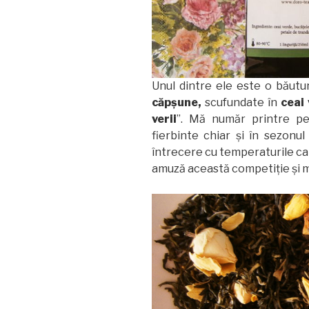
Unul dintre ele este o băut
căpşune,
scufundate în
ceai
verii
”. Mă număr printre pe
fierbinte chiar şi în sezonul 
întrecere cu temperaturile ca
amuză această competiţie şi mă