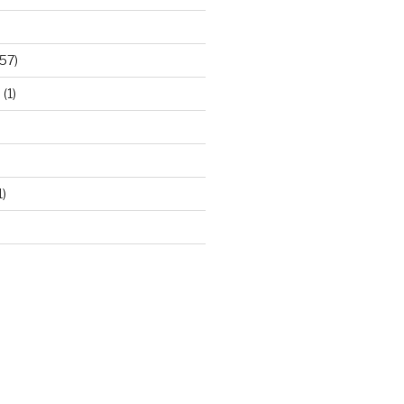
57)
e
(1)
1)