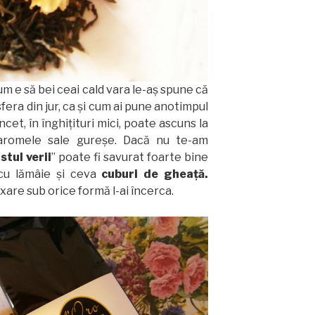
m e să bei ceai cald vara le-aş spune că
fera din jur, ca şi cum ai pune anotimpul
încet, în înghiţituri mici, poate ascuns la
aromele sale gureşe. Dacă nu te-am
stul verii
” poate fi savurat foarte bine
t cu lămâie şi ceva
cuburi de gheaţă.
axare sub orice formă l-ai încerca.