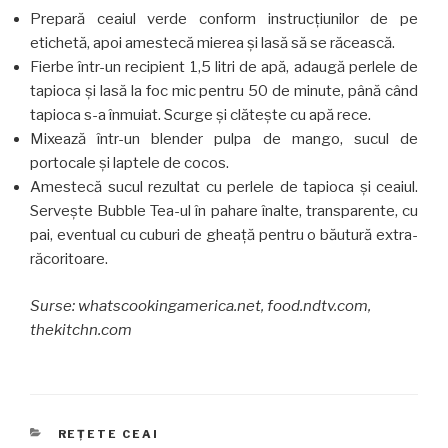
Prepară ceaiul verde conform instrucţiunilor de pe
etichetă, apoi amestecă mierea şi lasă să se răcească.
Fierbe într-un recipient 1,5 litri de apă, adaugă perlele de
tapioca şi lasă la foc mic pentru 50 de minute, până când
tapioca s-a înmuiat. Scurge şi clăteşte cu apă rece.
Mixează într-un blender pulpa de mango, sucul de
portocale şi laptele de cocos.
Amestecă sucul rezultat cu perlele de tapioca şi ceaiul.
Serveşte Bubble Tea-ul în pahare înalte, transparente, cu
pai, eventual cu cuburi de gheaţă pentru o băutură extra-
răcoritoare.
Surse: whatscookingamerica.net, food.ndtv.com,
thekitchn.com
CATEGORII
REȚETE CEAI