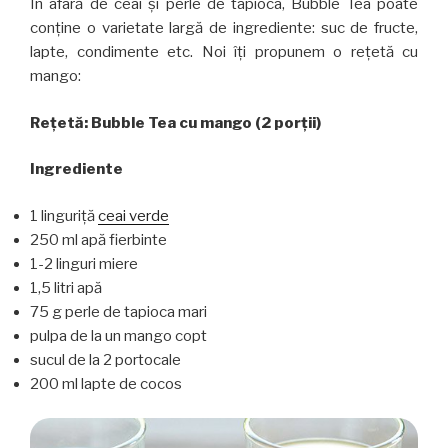
În afară de ceai şi perle de tapioca, Bubble Tea poate
conţine o varietate largă de ingrediente: suc de fructe,
lapte, condimente etc. Noi îţi propunem o reţetă cu
mango:
Reţetă: Bubble Tea cu mango (2 porţii)
Ingrediente
1 linguriţă
ceai verde
250 ml apă fierbinte
1-2 linguri miere
1,5 litri apă
75 g perle de tapioca mari
pulpa de la un mango copt
sucul de la 2 portocale
200 ml lapte de cocos