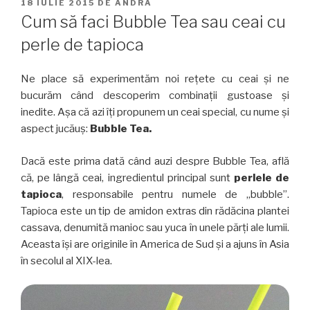
PUBLICAT
18 IULIE 2015
DE
ANDRA
PE
Cum să faci Bubble Tea sau ceai cu
perle de tapioca
Ne place să experimentăm noi reţete cu ceai şi ne
bucurăm când descoperim combinaţii gustoase şi
inedite. Aşa că azi îţi propunem un ceai special, cu nume şi
aspect jucăuş:
Bubble Tea.
Dacă este prima dată când auzi despre Bubble Tea, află
că, pe lângă ceai, ingredientul principal sunt
perlele de
tapioca
, responsabile pentru numele de „bubble”.
Tapioca este un tip de amidon extras din rădăcina plantei
cassava, denumită manioc sau yuca în unele părţi ale lumii.
Aceasta îşi are originile în America de Sud şi a ajuns în Asia
în secolul al XIX-lea.