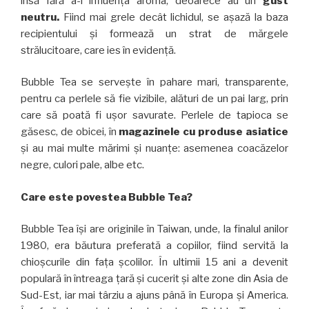
însă fără a-i influenţa aroma, deoarece au un
gust
neutru.
Fiind mai grele decât lichidul, se aşază la baza
recipientului şi formează un strat de mărgele
strălucitoare, care ies în evidenţă.
Bubble Tea se serveşte în pahare mari, transparente,
pentru ca perlele să fie vizibile, alături de un pai larg, prin
care să poată fi uşor savurate. Perlele de tapioca se
găsesc, de obicei, în
magazinele cu produse asiatice
şi au mai multe mărimi şi nuanţe: asemenea coacăzelor
negre, culori pale, albe etc.
Care este povestea Bubble Tea?
Bubble Tea îşi are originile în Taiwan, unde, la finalul anilor
1980, era băutura preferată a copiilor, fiind servită la
chioşcurile din faţa şcolilor. În ultimii 15 ani a devenit
populară în întreaga ţară şi cucerit şi alte zone din Asia de
Sud-Est, iar mai târziu a ajuns până în Europa şi America.