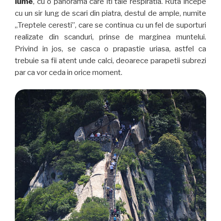
lume
, cu o panorama care iti taie respiratia. Ruta incepe
cu un sir lung de scari din piatra, destul de ample, numite
„Treptele ceresti”, care se continua cu un fel de suporturi
realizate din scanduri, prinse de marginea muntelui.
Privind in jos, se casca o prapastie uriasa, astfel ca
trebuie sa fii atent unde calci, deoarece parapetii subrezi
par ca vor ceda in orice moment.