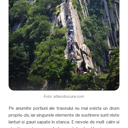
Foto: atlasobscura.com
Pe anumite portiuni ale traseului nu mai exista un drum
propriu-zis, iar singurele elemente de sustinere sunt niste
lanturi si gauri sapate in stanca. E nevoie de mult calm si