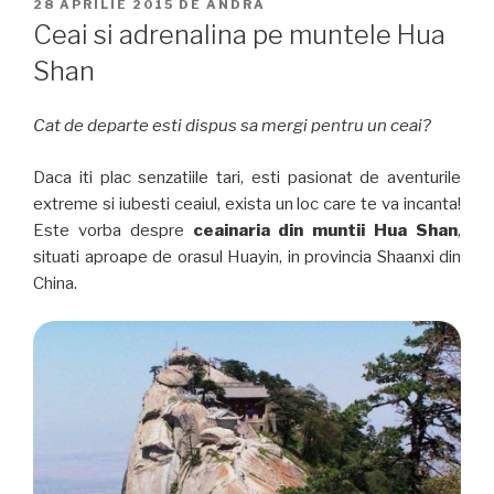
PUBLICAT
28 APRILIE 2015
DE
ANDRA
PE
Ceai si adrenalina pe muntele Hua
Shan
Cat de departe esti dispus sa mergi pentru un ceai?
Daca iti plac senzatiile tari, esti pasionat de aventurile
extreme si iubesti ceaiul, exista un loc care te va incanta!
Este vorba despre
ceainaria din muntii Hua Shan
,
situati aproape de orasul Huayin, in provincia Shaanxi din
China.