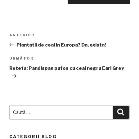
Navigare
Articolul
ANTERIOR
în
anterior
Plantatii de ceai in Europa? Da, exista!
articole
Articolul
URMĂTOR
următor
Reteta: Pandispan pufos cu ceai negru Earl Grey
Caută
Căuta
după:
CATEGORII BLOG