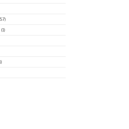
57)
e
(1)
1)