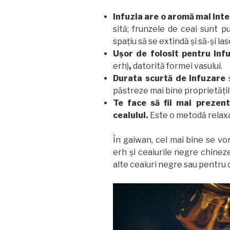
Infuzia are o aromă mai int
sită; frunzele de ceai sunt pu
spațiu să se extindă și să-și la
Ușor de folosit pentru inf
erh)
,
datorită formei vasului.
Durata scurtă de infuzare
păstreze mai bine proprietăți
Te face să fii mai prezent
ceaiului.
Este o metodă relax
În gaiwan, cel mai bine se vo
erh și ceaiurile negre chinez
alte ceaiuri negre sau pentru 