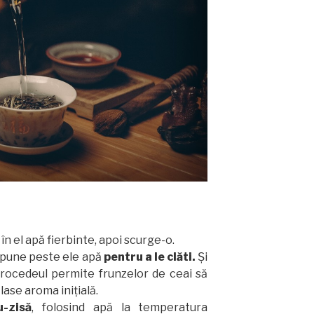
în el apă fierbinte, apoi scurge-o.
i pune peste ele apă
pentru a le clăti.
Și
Procedeul permite frunzelor de ceai să
lase aroma inițială.
u-zisă
, folosind apă la temperatura