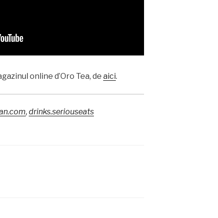
gazinul online d’Oro Tea, de
aici
.
ian.com
,
drinks.seriouseats