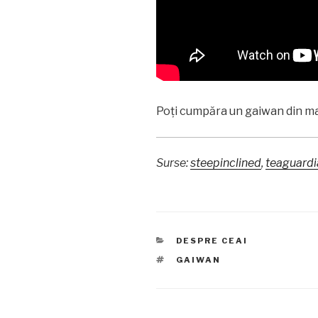
Poți cumpăra un gaiwan din ma
Surse:
steepinclined
,
teaguard
CATEGORII
DESPRE CEAI
ETICHETE
GAIWAN