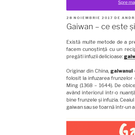
Spre ma
PUBLICAT
28 NOIEMBRIE 2017
DE
ANDR
PE
Gaiwan – ce este ș
Există multe metode de a pre
facem cunoștință cu un recip
pregăti infuzii delicioase:
gai
Originar din China,
gaiwanul
folosit la infuzarea frunzelor
Ming (1368 – 1644). De obicei
având interiorul într-o nuanț
bine frunzele și infuzia. Ceaiu
gaiwan sau se toarnă într-un al