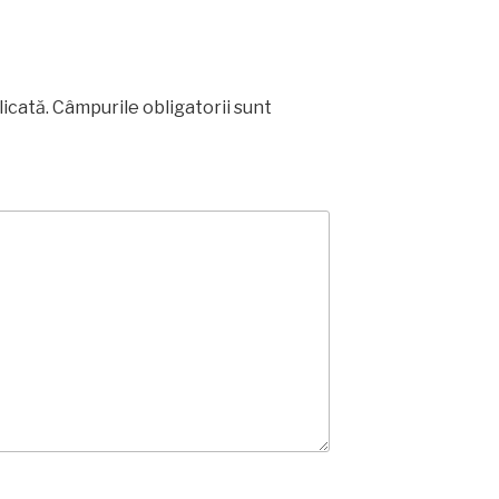
licată.
Câmpurile obligatorii sunt