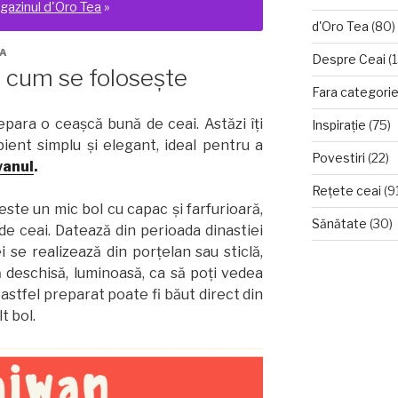
gazinul d'Oro Tea
»
d'Oro Tea
(80)
A
Despre Ceai
(1
i cum se folosește
Fara categori
para o ceașcă bună de ceai. Astăzi îți
Inspirație
(75)
ient simplu și elegant, ideal pentru a
Povestiri
(22)
wanul
.
Rețete ceai
(9
este un mic bol cu capac și farfurioară,
Sănătate
(30)
 de ceai. Datează din perioada dinastiei
 se realizează din porțelan sau sticlă,
ă deschisă, luminoasă, ca să poți vedea
l astfel preparat poate fi băut direct din
t bol.