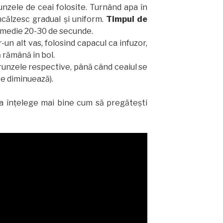
nzele de ceai folosite. Turnând apa în
încălzesc gradual și uniform.
Timpul de
n medie 20-30 de secunde.
-un alt vas, folosind capacul ca infuzor,
ă rămână în bol.
frunzele respective, până când ceaiul se
se diminuează).
 a înțelege mai bine cum să pregătești