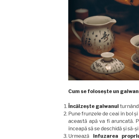
Cum se folosește un gaiwan
Încălzește gaiwanul
turnând 
Pune frunzele de ceai în bol ș
această apă va fi aruncată. 
înceapă să se deschidă și să-și 
Urmează
infuzarea propri