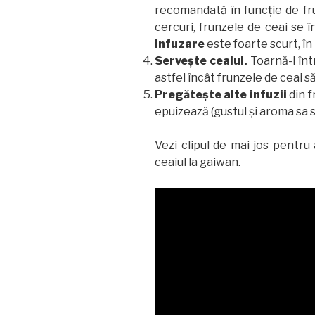
recomandată în funcție de fru
cercuri, frunzele de ceai se 
infuzare
este foarte scurt, î
Servește ceaiul.
Toarnă-l într
astfel încât frunzele de ceai s
Pregătește alte infuzii
din 
epuizează (gustul și aroma sa 
Vezi clipul de mai jos pentru
ceaiul la gaiwan.