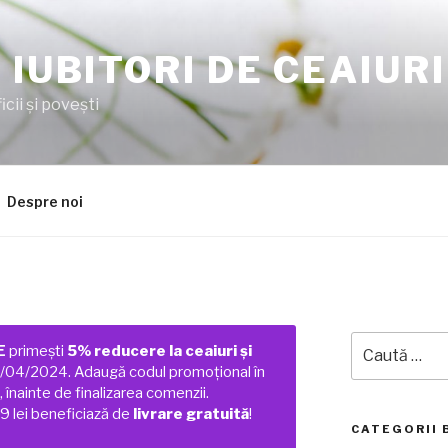
 IUBITORI DE CEAIURI
cii şi poveşti
Despre noi
Caută
E
primești
5% reducere la ceaiuri și
după:
01/04/2024. Adaugă codul promoțional în
 înainte de finalizarea comenzii.
 lei beneficiază de
livrare gratuită
!
CATEGORII 