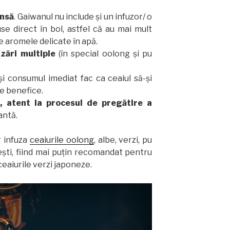
ensă
. Gaiwanul nu include și un infuzor/ o
se direct în bol, astfel că au mai mult
se aromele delicate în apă.
uzări multiple
(în special oolong și pu
și consumul imediat fac ca ceaiul să-și
le benefice.
, atent la procesul de pregătire a
antă.
r infuza
ceaiurile oolong
, albe, verzi, pu
ești, fiind mai puțin recomandat pentru
ceaiurile verzi japoneze.