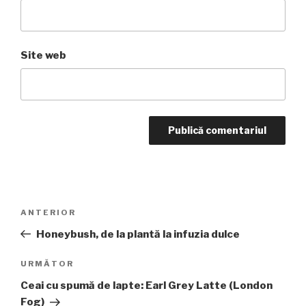
Site web
Navigare
Articolul
ANTERIOR
în
anterior
Honeybush, de la plantă la infuzia dulce
articole
Articolul
URMĂTOR
următor
Ceai cu spumă de lapte: Earl Grey Latte (London
Fog)