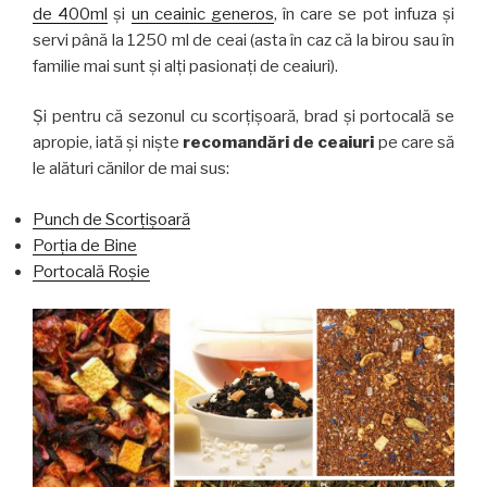
de 400ml
și
un ceainic generos
, în care se pot infuza și
servi până la 1250 ml de ceai (asta în caz că la birou sau în
familie mai sunt și alți pasionați de ceaiuri).
Și pentru că sezonul cu scorțișoară, brad și portocală se
apropie, iată și niște
recomandări de ceaiuri
pe care să
le alături cănilor de mai sus:
Punch de Scorțișoară
Porția de Bine
Portocală Roșie