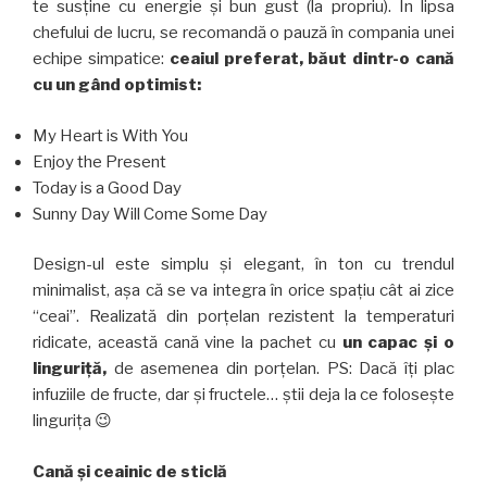
te susține cu energie și bun gust (la propriu). În lipsa
chefului de lucru, se recomandă o pauză în compania unei
echipe simpatice:
ceaiul preferat, băut dintr-o cană
cu un gând optimist:
My Heart is With You
Enjoy the Present
Today is a Good Day
Sunny Day Will Come Some Day
Design-ul este simplu și elegant, în ton cu trendul
minimalist, așa că se va integra în orice spațiu cât ai zice
“ceai”. Realizată din porțelan rezistent la temperaturi
ridicate, această cană vine la pachet cu
un capac și o
linguriță,
de asemenea din porțelan. PS: Dacă îți plac
infuziile de fructe, dar și fructele… știi deja la ce folosește
lingurița 😉
Cană și ceainic de sticlă