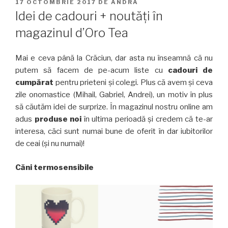
PUBLICAT
17 OCTOMBRIE 2017
DE
ANDRA
PE
Idei de cadouri + noutăți în
magazinul d’Oro Tea
Mai e ceva până la Crăciun, dar asta nu înseamnă că nu
putem să facem de pe-acum liste cu
cadouri de
cumpărat
pentru prieteni și colegi. Plus că avem și ceva
zile onomastice (Mihail, Gabriel, Andrei), un motiv în plus
să căutăm idei de surprize. În magazinul nostru online am
adus
produse noi
în ultima perioadă și credem că te-ar
interesa, căci sunt numai bune de oferit în dar iubitorilor
de ceai (și nu numai)!
Căni termosensibile