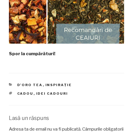
Spor la cumpărături!
CATEGORII
D'ORO TEA
,
INSPIRAȚIE
ETICHETE
CADOU
,
IDEI CADOURI
Lasă un răspuns
Adresa ta de email nu va fi publicată.
Câmpurile obligatorii