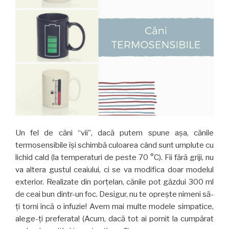
Un fel de căni “vii”, dacă putem spune așa, cănile
termosensibile își schimbă culoarea când sunt umplute cu
lichid cald (la temperaturi de peste 70 °C). Fii fără griji, nu
va altera gustul ceaiului, ci se va modifica doar modelul
exterior. Realizate din porțelan, cănile pot găzdui 300 ml
de ceai bun dintr-un foc. Desigur, nu te oprește nimeni să-
ți torni încă o infuzie! Avem mai multe modele simpatice,
alege-ți preferata! (Acum, dacă tot ai pornit la cumpărat