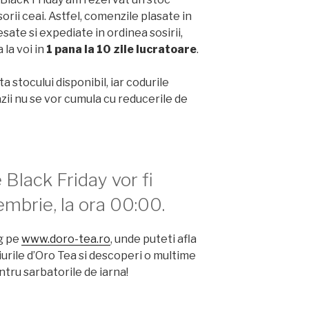
orii ceai. Astfel, comenzile plasate in
esate si expediate in ordinea sosirii,
la voi in
1 pana la 10 zile lucratoare
.
ta stocului disponibil, iar codurile
ii nu se vor cumula cu reducerile de
 Black Friday vor fi
embrie, la ora 00:00.
ag pe
www.doro-tea.ro
, unde puteti afla
urile d’Oro Tea si descoperi o multime
ntru sarbatorile de iarna!