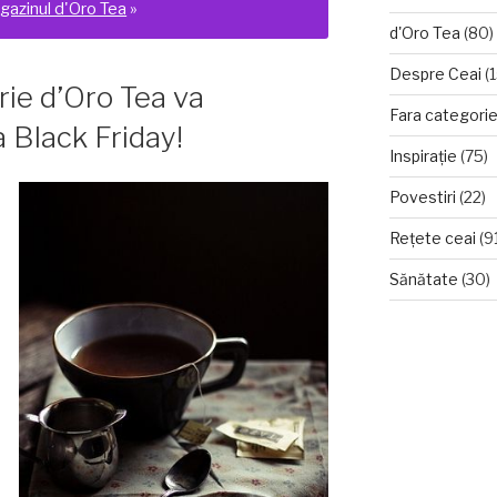
gazinul d'Oro Tea
»
d'Oro Tea
(80)
O
Despre Ceai
(1
rie d’Oro Tea va
Fara categori
 Black Friday!
Inspirație
(75)
Povestiri
(22)
Rețete ceai
(9
Sănătate
(30)