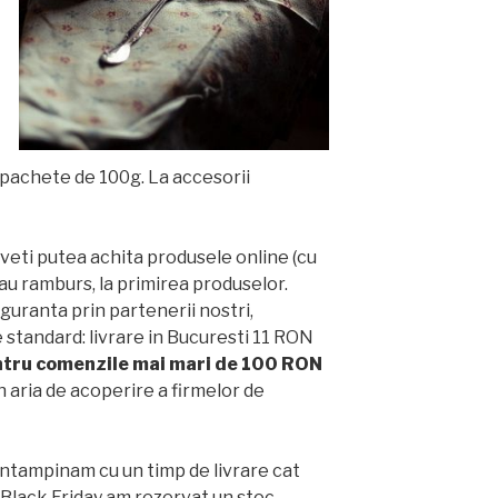
n pachete de 100g. La accesorii
 veti putea achita produsele online (cu
sau ramburs, la primirea produselor.
guranta prin partenerii nostri,
e standard: livrare in Bucuresti 11 RON
tru comenzile mai mari de 100 RON
n aria de acoperire a firmelor de
intampinam cu un timp de livrare cat
 Black Friday am rezervat un stoc