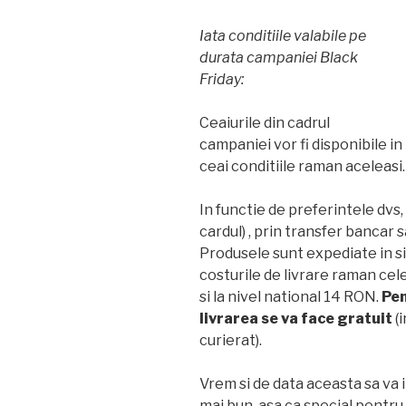
Iata conditiile valabile pe
durata campaniei Black
Friday:
Ceaiurile din cadrul
campaniei vor fi disponibile i
ceai conditiile raman aceleasi.
In functie de preferintele dvs,
cardul) , prin transfer bancar 
Produsele sunt expediate in si
costurile de livrare raman cel
si la nivel national 14 RON.
Pen
livrarea se va face gratuit
(i
curierat).
Vrem si de data aceasta sa va 
mai bun, asa ca special pentru