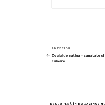
Navigare
Articolul
ANTERIOR
în
anterior
Ceaiul de catina – sanatate si
culoare
articole
DESCOPERĂ ÎN MAGAZINUL N