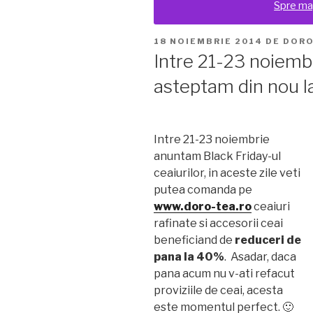
Spre ma
PUBLICAT
18 NOIEMBRIE 2014
DE
DOR
PE
Intre 21-23 noiemb
asteptam din nou la
Intre 21-23 noiembrie
anuntam Black Friday-ul
ceaiurilor, in aceste zile veti
putea comanda pe
www.doro-tea.ro
ceaiuri
rafinate si accesorii ceai
beneficiand de
reduceri de
pana la 40%
. Asadar, daca
pana acum nu v-ati refacut
proviziile de ceai, acesta
este momentul perfect. 🙂