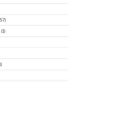
57)
e
(1)
1)