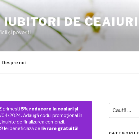
 IUBITORI DE CEAIURI
cii şi poveşti
Despre noi
Caută
E
primești
5% reducere la ceaiuri și
după:
01/04/2024. Adaugă codul promoțional în
 înainte de finalizarea comenzii.
 lei beneficiază de
livrare gratuită
!
CATEGORII 