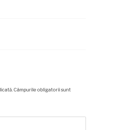
licată.
Câmpurile obligatorii sunt