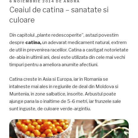
PUBLICAT
6 NOIEMBRIE 2014
DE
ANDRA
PE
Ceaiul de catina – sanatate si
culoare
Din capitolul „plante redescoperite”, astazi povestim
despre
catina,
un adevarat medicament natural, extrem
de util in prevenirea racelilor. Catina a castigat notorietate
de-abia in ultimii ani, desi este utilizata din cele mai vechi
timpuri pentru a ameliora anumite afectiuni.
Catina creste in Asia si Europa, iar in Romania se
intalneste mai ales in regiunile de deal din Moldova si
Muntenia, in zone salbatice, insorite. Arbustul poate
ajunge pana la o inaltime de 5-6 metri, iar frunzele sale
sunt inguste, de culoare verde-argintiu.