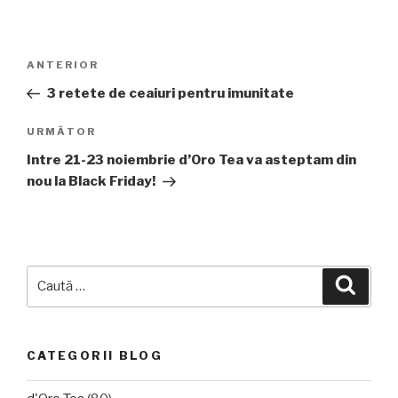
Navigare
Articolul
ANTERIOR
în
anterior
3 retete de ceaiuri pentru imunitate
articole
Articolul
URMĂTOR
următor
Intre 21-23 noiembrie d’Oro Tea va asteptam din
nou la Black Friday!
Caută
Căuta
după:
CATEGORII BLOG