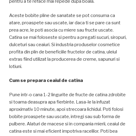
pentru a te reface mai repede dupa boala.
Aceste bobite pline de sanatate se pot consuma ca
atare, proaspete sau uscate, iar daca ti se pare ca sunt
prea acre, le poti asocia cu miere sau fructe uscate.
Catina se mai foloseste si pentru a pregati sucuri, siropuri,
dulceturi sau ceaiuri. Si industria produselor cosmetice
profita din plin de beneficiile fructelor de catina, uleiul
extras fiind utilizat la producerea de creme, sapunuri si
lotiuni.
Cum se prepara ceaiul de catina
Pune intr-o cana 1-2 lingurite de fructe de catina zdrobite
si toarna deasupra apa fierbinte. Lasa-le la infuzat
aproximativ 10 minute, apoi strecoara lichidul. Poti folosi
bobite proaspete sau uscate, intregi sau sub forma de
pulbere. Alaturi de macese si in compania mierii, ceaiul de
catina este si mai eficient impotriva racelilor. Poti bea