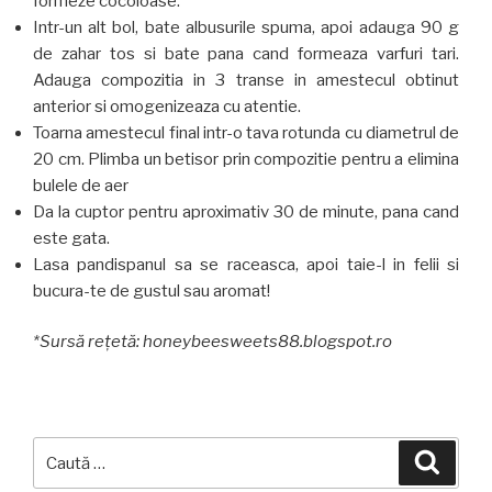
formeze cocoloase.
Intr-un alt bol, bate albusurile spuma, apoi adauga 90 g
de zahar tos si bate pana cand formeaza varfuri tari.
Adauga compozitia in 3 transe in amestecul obtinut
anterior si omogenizeaza cu atentie.
Toarna amestecul final intr-o tava rotunda cu diametrul de
20 cm. Plimba un betisor prin compozitie pentru a elimina
bulele de aer
Da la cuptor pentru aproximativ 30 de minute, pana cand
este gata.
Lasa pandispanul sa se raceasca, apoi taie-l in felii si
bucura-te de gustul sau aromat!
*Sursă reţetă: honeybeesweets88.blogspot.ro
Caută
Căuta
după: