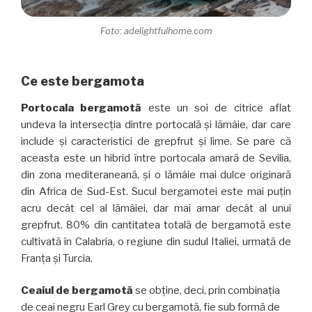
Foto: adelightfulhome.com
Ce este bergamota
Portocala bergamotă
este un soi de citrice aflat
undeva la intersecția dintre portocală și lămâie, dar care
include și caracteristici de grepfrut și lime. Se pare că
aceasta este un hibrid între portocala amară de Sevilia,
din zona mediteraneană, și o lămâie mai dulce originară
din Africa de Sud-Est. Sucul bergamotei este mai puțin
acru decât cel al lămâiei, dar mai amar decât al unui
grepfrut. 80% din cantitatea totală de bergamotă este
cultivată în Calabria, o regiune din sudul Italiei, urmată de
Franța și Turcia.
Ceaiul de bergamotă
se obține, deci, prin combinația
de ceai negru Earl Grey cu bergamotă, fie sub formă de