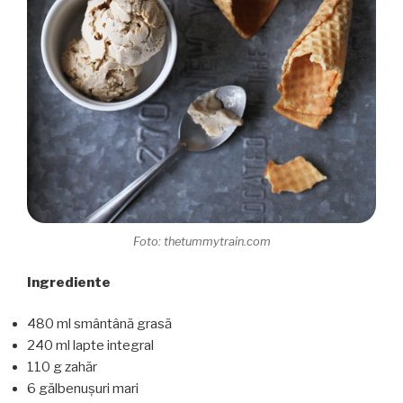
Foto: thetummytrain.com
Ingrediente
480 ml smântână grasă
240 ml lapte integral
110 g zahăr
6 gălbenușuri mari