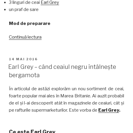
3 linguri de ceai
Earl Grey
un praf de sare
Mod de preparare
„Rețetă:
Continuă lectura
Înghețată
cu
ceai
PUBLICAT
14 MAI 2016
PE
Earl
Earl Grey – când ceaiul negru întâlnește
Grey”
bergamota
În articolul de astăzi explorăm un nou sortiment de ceai,
foarte popular mai ales în Marea Britanie. Ai auzit probabil
de el și l-ai descoperit atât în magazinele de ceaiuri, cât și
pe rafturile supermarketurilor. Este vorba de
Earl Grey
.
Ce este Earl Grey