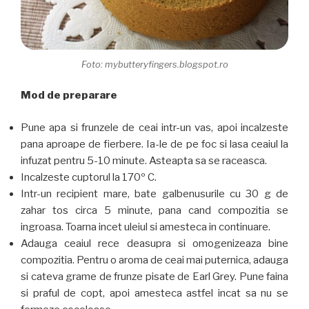
Foto: mybutteryfingers.blogspot.ro
Mod de preparare
Pune apa si frunzele de ceai intr-un vas, apoi incalzeste
pana aproape de fierbere. Ia-le de pe foc si lasa ceaiul la
infuzat pentru 5-10 minute. Asteapta sa se raceasca.
Incalzeste cuptorul la 170º C.
Intr-un recipient mare, bate galbenusurile cu 30 g de
zahar tos circa 5 minute, pana cand compozitia se
ingroasa. Toarna incet uleiul si amesteca in continuare.
Adauga ceaiul rece deasupra si omogenizeaza bine
compozitia. Pentru o aroma de ceai mai puternica, adauga
si cateva grame de frunze pisate de Earl Grey. Pune faina
si praful de copt, apoi amesteca astfel incat sa nu se