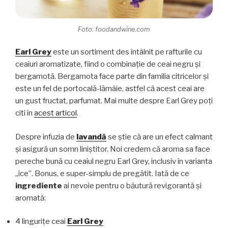
Foto: foodandwine.com
Earl Grey
este un sortiment des întâlnit pe rafturile cu
ceaiuri aromatizate, fiind o combinație de ceai negru și
bergamotă. Bergamota face parte din familia citricelor și
este un fel de portocală-lămâie, astfel că acest ceai are
un gust fructat, parfumat. Mai multe despre Earl Grey poți
citi în
acest articol
.
Despre infuzia de
lavandă
se știe că are un efect calmant
și asigură un somn liniștitor. Noi credem că aroma sa face
pereche bună cu ceaiul negru Earl Grey, inclusiv în varianta
„ice”. Bonus, e super-simplu de pregătit. Iată de ce
ingrediente
ai nevoie pentru o băutură revigorantă și
aromată:
4 lingurițe ceai
Earl Grey