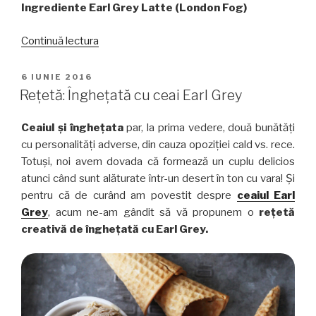
Ingrediente Earl Grey Latte (London Fog)
„Ceai
Continuă lectura
cu
spumă
PUBLICAT
6 IUNIE 2016
PE
de
Rețetă: Înghețată cu ceai Earl Grey
lapte:
Earl
Ceaiul și înghețata
par, la prima vedere, două bunătăți
Grey
cu personalități adverse, din cauza opoziției cald vs. rece.
Latte
Totuși, noi avem dovada că formează un cuplu delicios
(London
atunci când sunt alăturate într-un desert în ton cu vara! Și
Fog)”
pentru că de curând am povestit despre
ceaiul Earl
Grey
, acum ne-am gândit să vă propunem o
rețetă
creativă de înghețată cu Earl Grey.