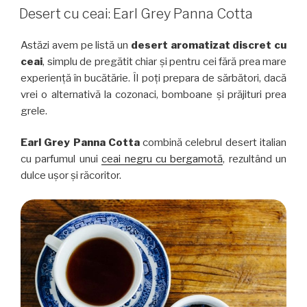
PE
Desert cu ceai: Earl Grey Panna Cotta
Astăzi avem pe listă un
desert aromatizat discret cu
ceai
, simplu de pregătit chiar și pentru cei fără prea mare
experiență în bucătărie. Îl poți prepara de sărbători, dacă
vrei o alternativă la cozonaci, bomboane și prăjituri prea
grele.
Earl Grey Panna Cotta
combină celebrul desert italian
cu parfumul unui
ceai negru cu bergamotă
, rezultând un
dulce ușor și răcoritor.