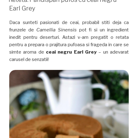
negru
Earl Grey
întâlnește
bergamota”
Daca sunteti pasionati de ceai, probabil stiti deja ca
frunzele de
Camellia Sinensis
pot fi si un ingredient
inedit pentru deserturi. Astazi v-am pregatit o retata
pentru a prepara o prajitura pufoasa si frageda in care se
simte aroma de
ceai negru Earl Grey
– un adevarat
carusel de senzatii!