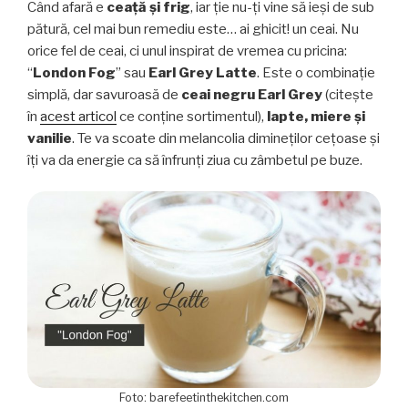
Când afară e
ceață și frig
, iar ție nu-ți vine să ieși de sub
pătură, cel mai bun remediu este… ai ghicit! un ceai. Nu
orice fel de ceai, ci unul inspirat de vremea cu pricina:
“
London Fog
” sau
Earl Grey Latte
. Este o combinație
simplă, dar savuroasă de
ceai negru Earl Grey
(citește
în
acest articol
ce conține sortimentul),
lapte, miere și
vanilie
. Te va scoate din melancolia dimineților cețoase și
îți va da energie ca să înfrunți ziua cu zâmbetul pe buze.
Foto: barefeetinthekitchen.com