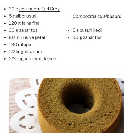
30 g
ceai negru Earl Grey
5 galbenusuri
Compozitia cu albusuri:
120 g faina fina
30 g zahar tos
5 albusuri (reci)
80 ml ulei vegetal
90 g zahar tos
180 ml apa
1/2 lingurita sare
2/3 lingurita praf de copt