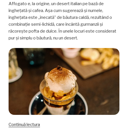
Affogato e, la origine, un desert italian pe bază de
înghețată și cafea. Așa cum sugerează și numele,
înghețata este „înecată” de băutura caldă, rezultând o
combinație semi-lichidă, care încântă gurmanzii și
răcorește pofta de dulce. În unele locuri este considerat
pur și simplu o băutură, nu un desert.
„Earl
Continuă lectura