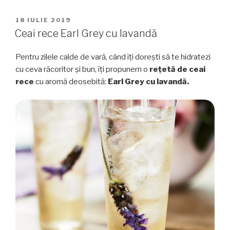
Grey
Affogato,
PUBLICAT
18 IULIE 2019
PE
un
Ceai rece Earl Grey cu lavandă
desert
de
Pentru zilele calde de vară, când îți dorești să te hidratezi
efect”
cu ceva răcoritor și bun, îți propunem o
rețetă de ceai
rece
cu aromă deosebită:
Earl Grey cu lavandă.