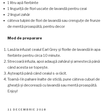
1 litru apă fierbinte
1 linguriță de flori uscate de lavandă pentru ceai
2 linguri zahăr
câteva tulpini de flori de lavandă sau crenguțe de frunze
de mentă proaspătă, pentru decor
Mod de preparare
Lasă la infuzat ceaiul Earl Grey și florile de lavandă în apa
fierbinte pentru circa 10 minute.
Strecoară infuzia, apoi adaugă zahărul și amestecă până
când acesta se topește.
Așteaptă până când ceaiul s-a răcit.
Toarnă-l în pahare înalte de sticlă, pune câteva cuburi de
gheață și decorează cu lavandă sau mentă proaspătă.
Enjoy!
PUBLICAT
11 DECEMBRIE 2018