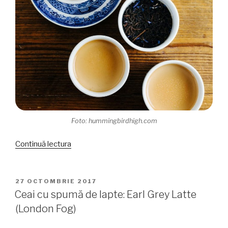
Foto: hummingbirdhigh.com
„Desert
Continuă lectura
cu
ceai:
Earl
PUBLICAT
27 OCTOMBRIE 2017
PE
Grey
Ceai cu spumă de lapte: Earl Grey Latte
Panna
(London Fog)
Cotta”