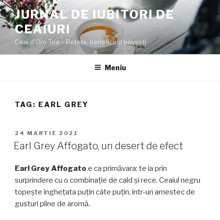
Sari
JURNAL DE IUBITORI DE
la
CEAIURI
conținut
Ceai d'Oro Tea – Rețete, beneficii şi poveşti
Meniu
TAG:
EARL GREY
PUBLICAT
24 MARTIE 2021
PE
Earl Grey Affogato, un desert de efect
Earl Grey Affogato
e ca primăvara: te ia prin
surprindere cu o combinație de cald și rece. Ceaiul negru
topește înghețata puțin câte puțin, într-un amestec de
gusturi pline de aromă.