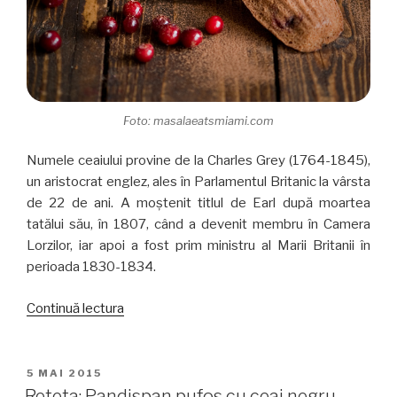
Foto: masalaeatsmiami.com
Numele ceaiului provine de la Charles Grey (1764-1845),
un aristocrat englez, ales în Parlamentul Britanic la vârsta
de 22 de ani. A moștenit titlul de Earl după moartea
tatălui său, în 1807, când a devenit membru în Camera
Lorzilor, iar apoi a fost prim ministru al Marii Britanii în
perioada 1830-1834.
„Earl
Continuă lectura
Grey
–
când
PUBLICAT
5 MAI 2015
PE
ceaiul
Reteta: Pandispan pufos cu ceai negru