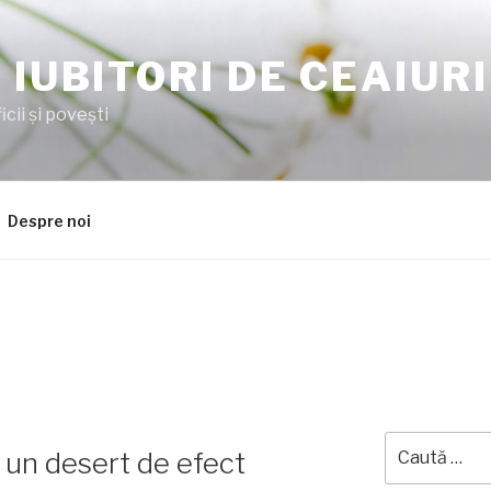
 IUBITORI DE CEAIURI
cii şi poveşti
Despre noi
Caută
 un desert de efect
după: