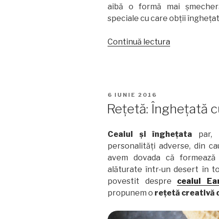
aibă o formă mai șmecher
speciale cu care obții înghețat
„Rețetă:
Continuă lectura
înghețată
Chai
Latte”
PUBLICAT
6 IUNIE 2016
PE
Rețetă: Înghețată c
Ceaiul și înghețata
par, 
personalități adverse, din cau
avem dovada că formează u
alăturate într-un desert în 
povestit despre
ceaiul Ea
propunem o
rețetă creativă 