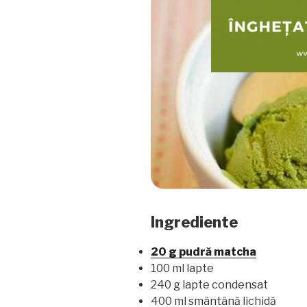
Ingrediente
20 g pudră matcha
100 ml lapte
240 g lapte condensat
400 ml smântână lichidă