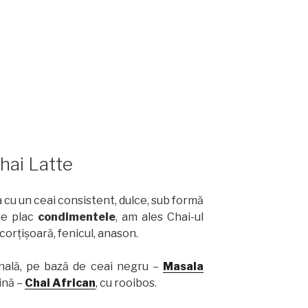
hai Latte
a cu un ceai consistent, dulce, sub formă
ne plac
condimentele
, am ales Chai-ul
corțișoară, fenicul, anason.
inală, pe bază de ceai negru –
Masala
ină –
Chai African
, cu rooibos.