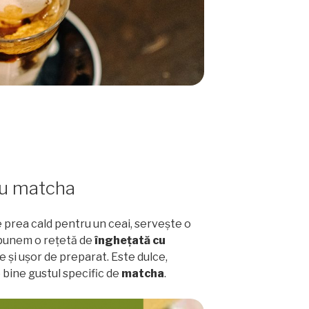
cu matcha
e prea cald pentru un ceai, servește o
ropunem o rețetă de
înghețată cu
e și ușor de preparat. Este dulce,
 bine gustul specific de
matcha
.