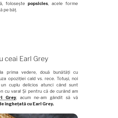
ă, folosește
popsicles
, acele forme
ă pe băț.
u ceai Earl Grey
la prima vedere, două bunătăți cu
za opoziției cald vs. rece. Totuși, noi
n cuplu delicios atunci când sunt
ton cu vara! Și pentru că de curând am
rl Grey
, acum ne-am gândit să vă
de înghețată cu Earl Grey.