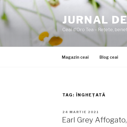
Sari
la
JURNAL DE
conținut
Ceai d'Oro Tea – Rețete, benefi
Magazin ceai
Blog ceai
TAG:
ÎNGHEȚATĂ
PUBLICAT
24 MARTIE 2021
PE
Earl Grey Affogato,