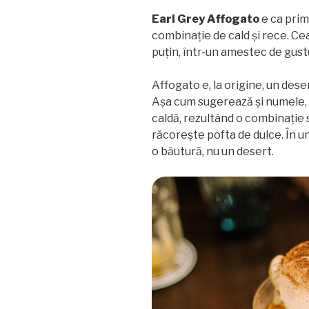
Earl Grey Affogato
e ca prim
combinație de cald și rece. Ce
puțin, într-un amestec de gust
Affogato e, la origine, un dese
Așa cum sugerează și numele, 
caldă, rezultând o combinație 
răcorește pofta de dulce. În un
o băutură, nu un desert.