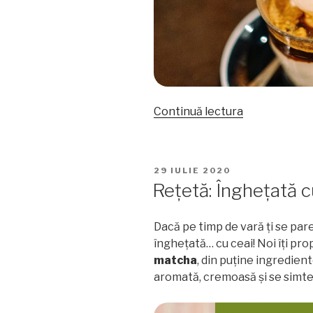
„Earl
Continuă lectura
Grey
Affogato,
un
PUBLICAT
29 IULIE 2020
desert
PE
Rețetă: Înghețată 
de
efect”
Dacă pe timp de vară ți se par
înghețată… cu ceai! Noi îți p
matcha
, din puține ingredient
aromată, cremoasă și se simte