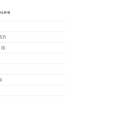
BLOG
57)
e
(1)
1)