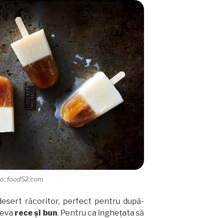
to: food52.com
 desert răcoritor, perfect pentru după-
ceva
rece și bun
. Pentru ca înghețata să