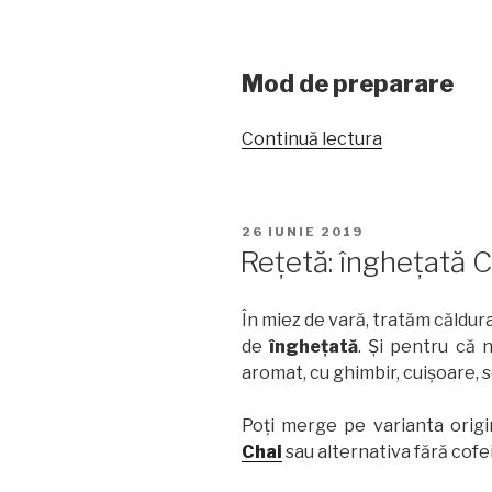
Mod de preparare
„Rețetă:
Continuă lectura
Înghețată
cu
matcha”
PUBLICAT
26 IUNIE 2019
PE
Rețetă: înghețată C
În miez de vară, tratăm căldur
de
înghețată
. Și pentru că 
aromat, cu ghimbir, cuișoare, s
Poți merge pe varianta orig
Chai
sau alternativa fără cofe