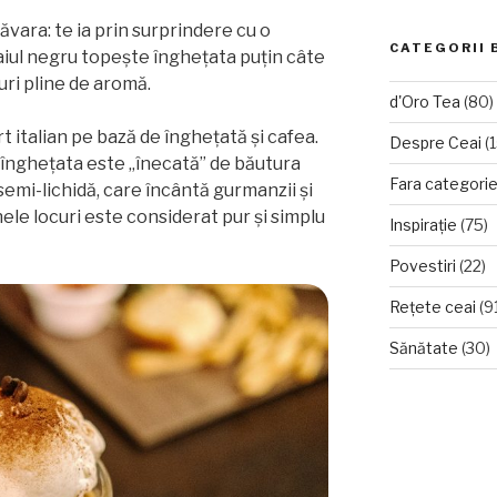
ăvara: te ia prin surprindere cu o
CATEGORII 
aiul negru topește înghețata puțin câte
uri pline de aromă.
d'Oro Tea
(80)
rt italian pe bază de înghețată și cafea.
Despre Ceai
(1
înghețata este „înecată” de băutura
Fara categori
semi-lichidă, care încântă gurmanzii și
ele locuri este considerat pur și simplu
Inspirație
(75)
Povestiri
(22)
Rețete ceai
(9
Sănătate
(30)