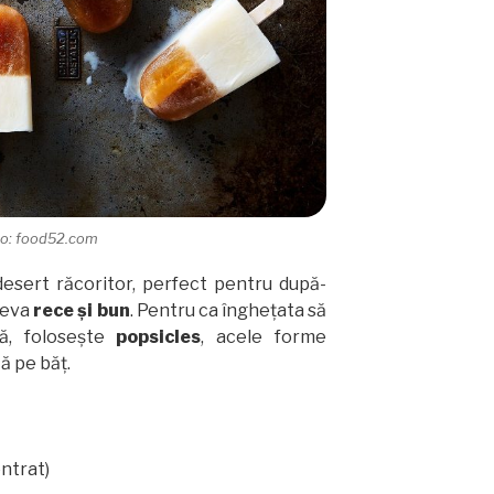
to: food52.com
 desert răcoritor, perfect pentru după-
ceva
rece și bun
. Pentru ca înghețata să
ă, folosește
popsicles
, acele forme
ă pe băț.
ntrat)