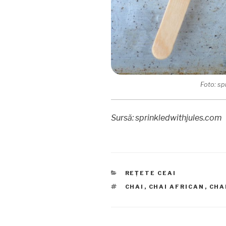
Foto: sp
Sursă: sprinkledwithjules.com
CATEGORII
REȚETE CEAI
ETICHETE
CHAI
,
CHAI AFRICAN
,
CHA