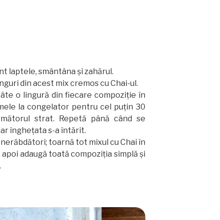
t laptele, smântâna și zahărul.
inguri din acest mix cremos cu Chai-ul.
âte o lingură din fiecare compoziție în
mele la congelator pentru cel puțin 30
rmătorul strat. Repetă până când se
ar înghețata s-a întărit.
 nerăbdători; toarnă tot mixul cu Chai în
 apoi adaugă toată compoziția simplă și
.