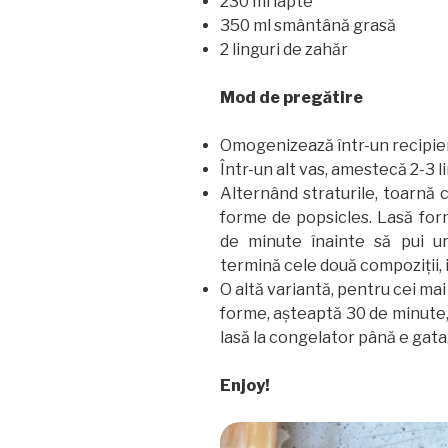
230 ml lapte
350 ml smântână grasă
2 linguri de zahăr
Mod de pregătire
Omogenizează într-un recipien
Într-un alt vas, amestecă 2-3 l
Alternând straturile, toarnă c
forme de popsicles. Lasă for
de minute înainte să pui u
termină cele două compoziții, i
O altă variantă, pentru cei mai
forme, așteaptă 30 de minute,
lasă la congelator până e gata
Enjoy!