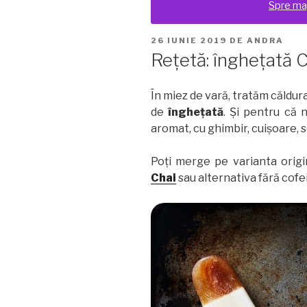
Spre ma
PUBLICAT
26 IUNIE 2019
DE
ANDRA
PE
Rețetă: înghețată C
În miez de vară, tratăm căldur
de
înghețată
. Și pentru că 
aromat, cu ghimbir, cuișoare, s
Poți merge pe varianta orig
Chai
sau alternativa fără cofe