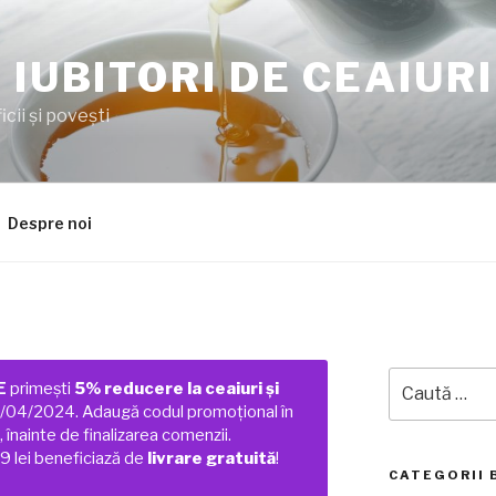
 IUBITORI DE CEAIURI
cii şi poveşti
Despre noi
Caută
E
primești
5% reducere la ceaiuri și
după:
01/04/2024. Adaugă codul promoțional în
 înainte de finalizarea comenzii.
 lei beneficiază de
livrare gratuită
!
CATEGORII 