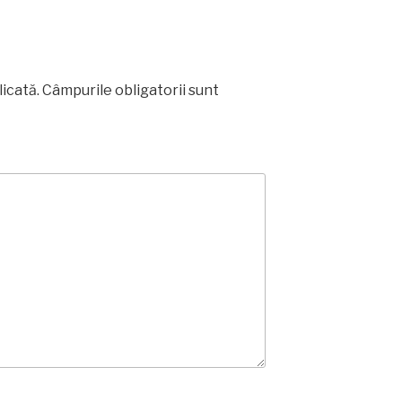
licată.
Câmpurile obligatorii sunt