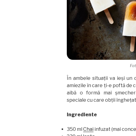
Fo
În ambele situații va ieși un
amiezile în care ți-e poftă de 
aibă o formă mai șmecher
speciale cu care obții înghețat
Ingrediente
350 ml
Chai
infuzat (mai conce