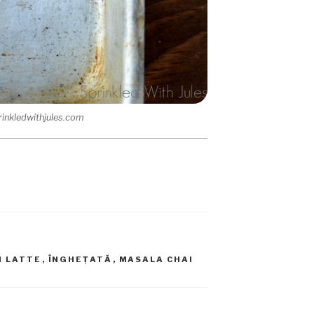
rinkledwithjules.com
I LATTE
,
ÎNGHEȚATĂ
,
MASALA CHAI