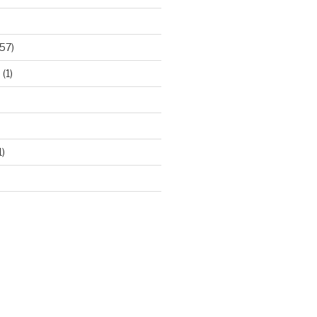
57)
e
(1)
1)