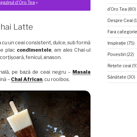
gazinul d'Oro Tea
»
d'Oro Tea
(80)
Despre Ceai
(1
hai Latte
Fara categori
a cu un ceai consistent, dulce, sub formă
Inspirație
(75)
ne plac
condimentele
, am ales Chai-ul
Povestiri
(22)
corțișoară, fenicul, anason.
Rețete ceai
(9
inală, pe bază de ceai negru –
Masala
Sănătate
(30)
ină –
Chai African
, cu rooibos.